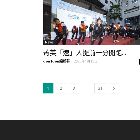
News
菁英「速」人提前一分開跑...
don1don編輯群
-
2020年1月15日
...
1
2
3
31