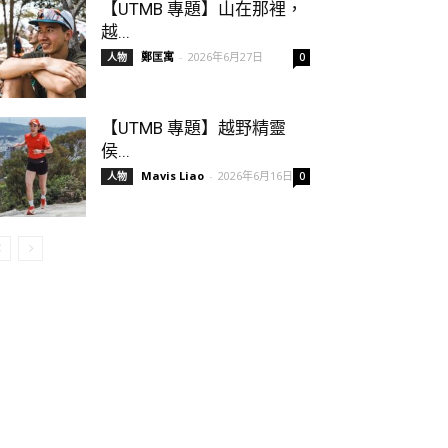
【UTMB 專題】山在那裡，
越...
鄭匡寓
-
2026年6月27日
人物
0
【UTMB 專題】越野精靈
侯...
Mavis Liao
-
2026年6月16日
人物
0