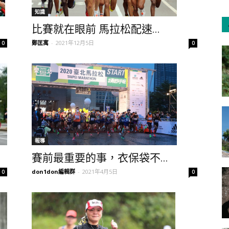
知識
比賽就在眼前 馬拉松配速...
鄭匡寓
-
2021年12月5日
0
0
報導
賽前最重要的事，衣保袋不...
don1don編輯群
-
2021年4月5日
0
0