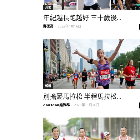
其他
年紀越長跑越好 三十歲後...
鄭匡寓
-
2022年1月16日
報導
別擔憂馬拉松 半程馬拉松...
don1don編輯群
-
2021年11月16日