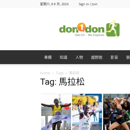
星期六, 8 8 月, 2026
Sign in / Join
Don1Don
動
一
動
專欄
知識
人物
越野跑
影音
裝
Home
Tags
馬拉松
Tag: 馬拉松