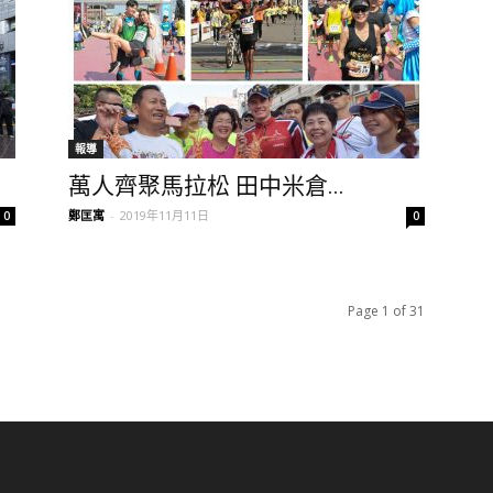
報導
萬人齊聚馬拉松 田中米倉...
鄭匡寓
-
2019年11月11日
0
0
Page 1 of 31