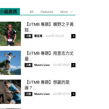
小編嚴選
All
Featured
More
【UTMB 專題】曠野之子黃
鈺...
鄭匡寓
-
2026年7月20日
人物
0
【UTMB 專題】用意志力丈
量...
Mavis Liao
-
2026年7月9日
人物
0
【UTMB 專題】想贏的是
誰？...
Mavis Liao
-
2026年7月1日
人物
0