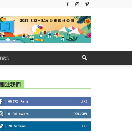
事資訊
關注我們
66,672
Fans
LIKE
0
Followers
FOLLOW
70
Videos
LIKE