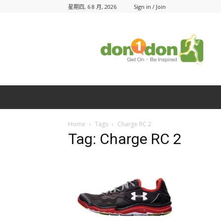
星期四, 6 8 月, 2026
Sign in / Join
Don1Don
動
一
動
Home
Tags
Charge RC 2
Tag: Charge RC 2