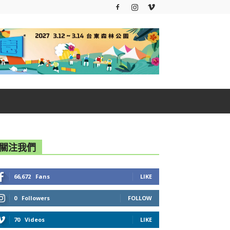
關注我們
66,672
Fans
LIKE
0
Followers
FOLLOW
70
Videos
LIKE