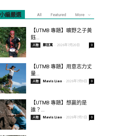
小編嚴選
All
Featured
More
【UTMB 專題】曠野之子黃
鈺...
鄭匡寓
-
2026年7月20日
人物
0
【UTMB 專題】用意志力丈
量...
Mavis Liao
-
2026年7月9日
人物
0
【UTMB 專題】想贏的是
誰？...
Mavis Liao
-
2026年7月1日
人物
0