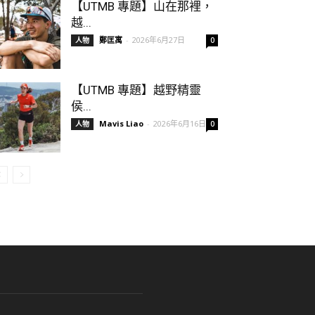
【UTMB 專題】山在那裡，
越...
鄭匡寓
-
2026年6月27日
人物
0
【UTMB 專題】越野精靈
侯...
Mavis Liao
-
2026年6月16日
人物
0