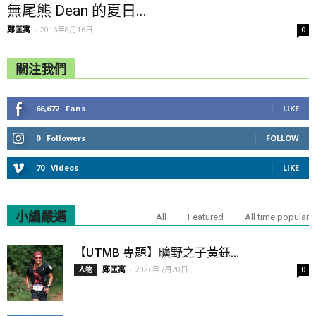
無尾熊 Dean 的夏日...
鄭匡寓
-
2016年8月16日
0
關注我們
66,672
Fans
LIKE
0
Followers
FOLLOW
70
Videos
LIKE
小編嚴選
All
Featured
All time popular
【UTMB 專題】曠野之子黃鈺...
鄭匡寓
-
2026年7月20日
人物
0