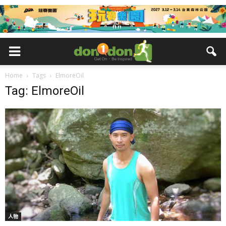
Home
Tags
ElmoreOil
Tag: ElmoreOil
人物