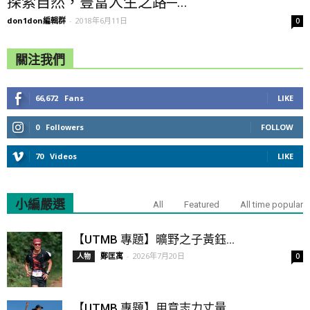
探索自然，豐富人生之路─...
don1don編輯群
-
2018年6月11日
0
關注我們
66,672
Fans
LIKE
0
Followers
FOLLOW
70
Videos
LIKE
小編嚴選
All
Featured
All time popular
【UTMB 專題】曠野之子黃鈺...
鄭匡寓
-
2026年7月20日
人物
0
【UTMB 專題】用意志力丈量...