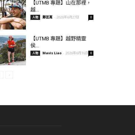
【UTMB 專題】山在那裡，
越...
鄭匡寓
-
2026年6月27日
人物
0
【UTMB 專題】越野精靈
侯...
Mavis Liao
-
2026年6月16日
人物
0