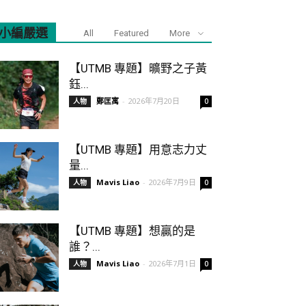
小編嚴選
All
Featured
More
【UTMB 專題】曠野之子黃
鈺...
鄭匡寓
-
2026年7月20日
人物
0
【UTMB 專題】用意志力丈
量...
Mavis Liao
-
2026年7月9日
人物
0
【UTMB 專題】想贏的是
誰？...
Mavis Liao
-
2026年7月1日
人物
0