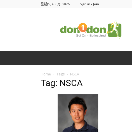
星期四, 6 8 月, 2026
Sign in / Join
Don1Don
動
一
動
Home
Tags
NSCA
Tag: NSCA