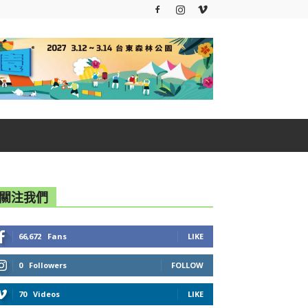
關注我們
66,672
Fans
LIKE
0
Followers
FOLLOW
70
Videos
LIKE