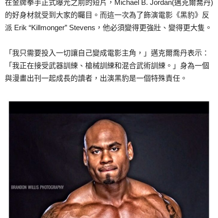
在金牌拳手正式曝光之前的短片，Michael B. Jordan(邁克爾喬丹)
的好身材就受到大家的矚目。而這一次為了飾演電影《黑豹》反
派 Erik “Killmonger” Stevens，他必須變得更強壯、變得更大隻。
「我只需要投入一切讓自己變成電影主角，」邁克爾喬丹表示：
「我正在接受武器訓練、槍械訓練和混合武術訓練。」身為一個
與漫畫出刊一起成長的讀者，出演黑豹是一個特殊責任。