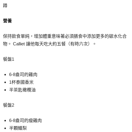
蹲
營養
保持飲食單純，增加體重意味著必須膳食中添加更多的碳水化合
物。 Calliet 讓他每天吃大約五餐（有時六次）。
餐盤1
6-8盎司的雞肉
1杯泰國香米
半茶匙橄欖油
餐盤2
6-8盎司的瘦雞肉
半顆鱷梨