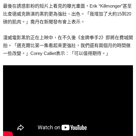
最後在誘惑影粉的短片上看見的曝光畫面，Erik “Killmonger”甚至
比查德威克飾演的黑豹更為強壯、出色。「我增加了大約15到20
磅的肌肉。」喬丹在新聞發布會上表示。
漫威電影黑豹正在上映中，在不久後《金牌拳手2》即將在費城開
拍。「邁克爾比第一集看起來更強壯，我們還有兩個月的時間做
一些改變。」Corey Calliet表示：「可以值得期待。」