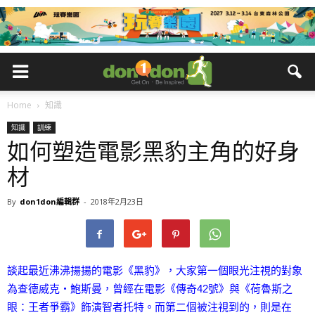
Home
知識
知識
訓練
如何塑造電影黑豹主角的好身
材
By
don1don編輯群
-
2018年2月23日
談起最近沸沸揚揚的電影《黑豹》，大家第一個眼光注視的對象
為查德威克‧鮑斯曼，曾經在電影《傳奇42號》與《荷魯斯之
眼：王者爭霸》飾演智者托特。而第二個被注視到的，則是在