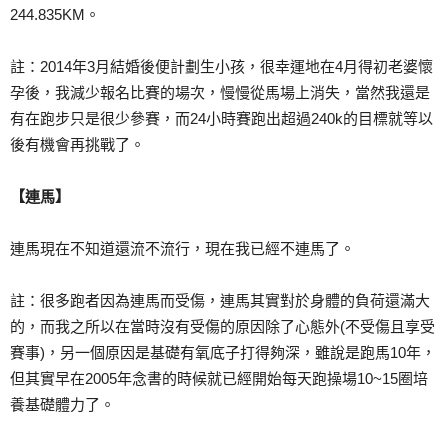
244.835KM。
註：2014年3月結婚後便計劃生小孩，很幸運地在4月得初老婆懷
孕後，我減少報名比賽的場次，慢慢從馬場上消失，當然我還是
有在跑步只是很少參賽，而24小時賽跑出超過240k的目標就等以
後有機會再挑戰了。
【連馬】
連馬現在不知道還流不流行，現在我已經不連馬了。
註：很多跑者因為連馬而受傷，連馬其實對於身體的負荷還滿大
的，而我之所以在當時沒有受傷的原因除了心態外(不受傷且享受
賽事)，另一個原因是基礎有氧底子打得夠深，雖說是跑馬10年，
但其實早在2005年念書的時候就已經開始每天跑操場10~15圈培
養基礎體力了。