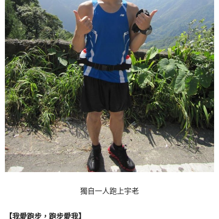
獨自一人跑上宇老
【我愛跑步，跑步愛我】