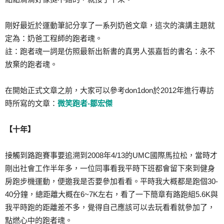
剛好最近於運動筆記分享了一系列奶爸文章，這次的演講主題就
定為：奶爸工程師的跑者魂。
註：跑者魂一詞是仿照最新出新書的真男人張嘉哲的書名：永不
放棄的跑者魂。
在開始正式文章之前，大家可以參考don1don於2012年進行專訪
時所寫的文章：
微笑跑者-鄒宏傑
【十年】
接觸到路跑賽事要追溯到2008年4/13的UMC國際馬拉松，當時才
剛出社會工作半年多，一位同事看我平時下班都會留下來到健身
房跑步機運動，便邀我是否要參加看看。平時我大概都是跑個30-
40分鐘，總距離大概在6~7K左右，看了一下簡章有路跑組5.6K與
我平時跑的距離差不多，覺得自己應該可以去玩看看就參加了，
點燃心中的跑者魂。