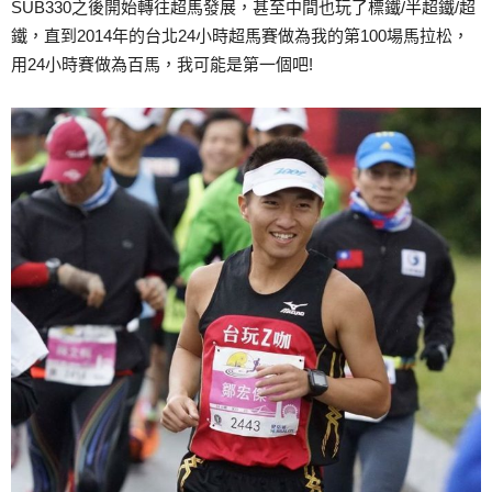
SUB330之後開始轉往超馬發展，甚至中間也玩了標鐵/半超鐵/超
鐵，直到2014年的台北24小時超馬賽做為我的第100場馬拉松，
用24小時賽做為百馬，我可能是第一個吧!