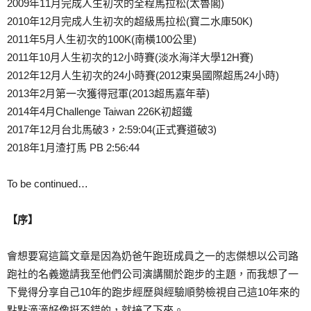
2009年11月完成人生初次的全程馬拉松(太魯閣)
2010年12月完成人生初次的超級馬拉松(寶二水庫50K)
2011年5月人生初次的100K(南橫100公里)
2011年10月人生初次的12小時賽(淡水海洋大學12H賽)
2012年12月人生初次的24小時賽(2012東吳國際超馬24小時)
2013年2月第一次獲得冠軍(2013超馬嘉年華)
2014年4月Challenge Taiwan 226K初超鐵
2017年12月台北馬破3，2:59:04(正式賽道破3)
2018年1月渣打馬 PB 2:56:44
To be continued…
【序】
會想要寫這篇文章是因為奶爸午跑班成員之一的志傑想以公司路
跑社的名義邀請我至他們公司演講關於跑步的主題，而我想了一
下覺得分享自己10年的跑步經歷與經驗順勢檢視自己這10年來的
點點滴滴好像挺不錯的，就接了下來。