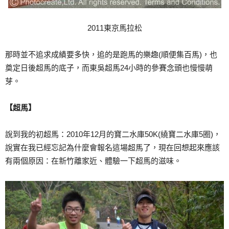
2011東京馬拉松
那時並不追求成績要多快，追的是跑馬的樂趣(順便集百馬)，也
奠定日後超馬的底子，而東吳超馬24小時的參賽念頭也慢慢萌
芽。
【超馬】
說到我的初超馬：2010年12月的寶二水庫50K(繞寶二水庫5圈)，
說實在我已經忘記為什麼會報名這場超馬了，現在回想起來應該
有兩個原因：在新竹離家近、體驗一下超馬的滋味。