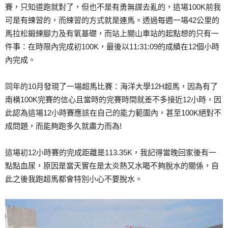
賽，只知道跑就對了，但也不是有勇無謀去亂的，這場100K前我
可是有練習的，而練習的方式就是連馬。透過每週一場42公里的
馬拉松鍛練腳力及有氧基礎，而站上關山車站的起點想的只有一
件事：在時限內完成初100K，最後以11:31:09的成績在12個小時
內完成。
同年的10月發現了一場超馬比賽：海洋大學12H超馬，因為有了
南橫100K完賽的信心且當時的完賽時間就差不多接近12小時，因
此認為這場12小時賽應該在自己的能力範圍內，甚至100K絕對不
成問題，而能夠跑多久就盡力而為!
這場初12小時賽的完成距離是113.35K，我記得當晚回家後有一
點點血尿，原因是當天實在是太炎熱又水喝不夠脫水的關係，自
此之後我跑超馬都會特別小心不要脫水。