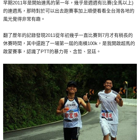
早期2011年是開始連馬的第一年，幾乎是週週有比賽(全馬以上)
的連週馬，那時對於可以出去跑賽事加上順便看看全台灣各地的
風光覺得非常有趣。
翻了歷年的記錄發現2011從年初幾乎一直比賽到7月才有稍長的
休賽時間，其中還跑了一場第一屆的南橫100k，是我開啟超馬的
啟蒙賽事，認識了PTT的暴力哥、念哲、昱廷。