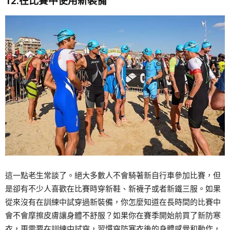
12.在比賽中使用新裝備
這一點老生常談了。絕大多數人不會騎著新自行車參加比賽，但
是卻有不少人喜歡在比賽時穿新鞋、新襪子或者新鐵三服。如果
從來沒有在訓練中試穿過新裝備，你怎麼知道在長時間的比賽中
會不會摩擦皮膚讓身體不舒服？如果你在賽季開始前買了新防寒
衣，更需要在訓練中試穿，習慣穿防寒衣後的身體感覺和動作，