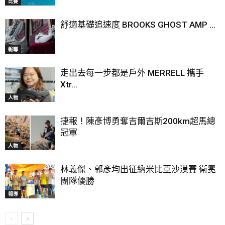
比賽
舒適基礎追速度 BROOKS GHOST AMP ...
報導
走出去每一步都是戶外 MERRELL 攜手
Xtr...
人物
捷報！陳彥博勇奪吉爾吉斯200km超馬總
冠軍
人物
林義傑、郭彥均出征納米比亞沙漠賽 衛冕
團隊優勝
報導