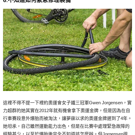
6.不知道如何緊急修理裝備
這裡不得不提一下裡約奧運會女子鐵三冠軍Gwen Jorgensen，實
力超群的她其實在2012年就有機會拿下奧運金牌，但是因為在自
行車賽段意外爆胎而被淘汰，讓夢寐以求的奧運金牌遲到了4年。
她坦承，自己雖然運動能力出色，但是在比賽中處理緊急故障的
經驗甚少，以至於爆胎後完全不知道該怎麼辦。但Jorgensen很