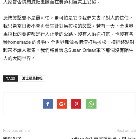
大家會否情願減低風險而在賽道和氣氛上妥協。
恐怖襲擊並不是最可怕，更可怕是它令我們失去了對人的信任，
我只希望日後不會再發生針對馬拉松的襲擊，若有一天，全世界
馬拉松的賽道都是行人止步的公路、沒有人沿途打氣、也沒有各
種homemade 的食物、全世界都像香港渣打馬拉松一樣把終點封
起來不讓人聚集，我們將會懷念Susan Orlean筆下那個沒有陌生
人的大同世界。
TAGS
波士頓馬拉松
Previous article
Next article