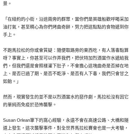
景。
「在紐約的小街，沿途兩旁的群眾，當你們是英雄船歡呼喝采加
油打氣，甚至精心為你們烤曲奇餅，努力把這點點的食物遞到你
手上。
不跑馬拉松的你或會質疑：隨便取路旁的東西吃，有人落毒點算
呀？事實上，你甚至可以作弄我們，把伏特加烈酒當作水遞給我
們，但我們還是會照樣灌下肚子，不會擔心這塊曲奇是否掉在地
上、是否已過了期、是否不乾淨、是否有人下毒，我們只會甘之
如飴。」
然而，現實發生的並不是以烈酒當水的惡作劇，馬拉松沒有因它
的單純而免疫於恐怖襲擊。
Susan Orlean筆下的窩心經驗，永遠不會在高速公路、大橋和隧
道上發生，這次襲擊事件，對全世界馬拉松賽會也是一大考驗，