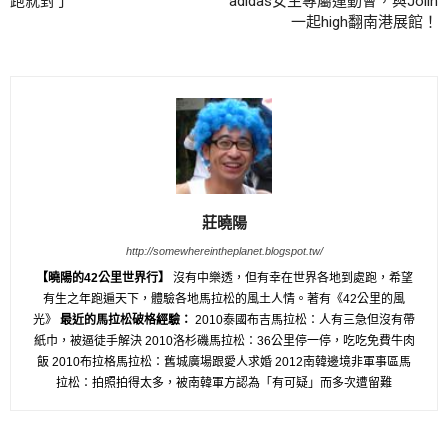
跑就對了
adidas女生專屬運動會，與Jolin
一起high翻南港展館！
莊曉陽
http://somewhereintheplanet.blogspot.tw/
【曉陽的42公里世界行】
沒有中樂透，但有幸在世界各地到處跑，希望
有生之年跑遍天下，體驗各地馬拉松的風土人情。著有《42公里的風
光》
最近的馬拉松破格經驗：
2010泰國布吉馬拉松：人有三急但沒有帶
紙巾，被逼徒手解決 2010洛杉磯馬拉松：36公里停一停，吃吃免費牛肉
飯 2010布拉格馬拉松：舊城廣場跟愛人求婚 2012南韓邊境非軍事區馬
拉松：拍照拍得太多，被南韓軍方認為「有可疑」而多次遭留難