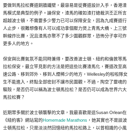
要做到馬拉松賽道銅牆鐵壁，最容易是從賽道設計入手，香港渣
馬模式是典型的例子。論保安，渣馬的確如渣打總裁洪丕正所言
超越波士頓，不需要多少警力已可以保障安全，因為九成賽道行
人止步，很難想像有人可以成功拿個壓力煲上青馬大橋、上三號
幹線炸比賽，況且渣馬亦聚不了多少圍觀群眾，恐怖分子寧可炸
更多人的地方。
保安與比賽氣氛不能同時兼得，要改善波士頓、紐約和倫敦等馬
拉松保安，最立竿見影的方法是把這些比賽渣馬化，賽道改至高
速公路、移到郊外、移到人煙稀少的地方，Wellesley的啦啦隊女
生不能進入，終點全部密封不讓市民圍觀。不過，掏空了靈魂的
驅殼，是否仍可以稱為波士頓馬拉松？是否仍可以成為世界六大
馬拉松賽？
近期眾多關於波士頓襲擊的文章，我最喜歡是這Susan Orlean在
《紐約客》網站寫的
Homemade Marathons
，她其實也不是談波
士頓馬拉松，只是淡淡然回憶紐約馬拉松路上，以曾相識的小風