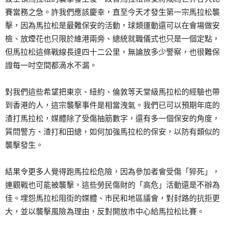
賽當務之急。許我們應該慶幸，直至今天才發生第一宗馬拉松襲
擊，因為馬拉松是最難保安的活動，球類運動還可以在會場做安
檢、放煙花也只限於維港兩旁、總統就職儀式也只是一個定點，
但馬拉松這條戰線長達四十二公里，無論放多少警察，也很難保
證每一吋空間都滴水不漏。
對我們這些希望把東京、紐約、倫敦等天堂級馬拉松的經驗也帶
到香港的人，這宗襲擊事件是相當洩氣。我們已可以預期年底的
渣打馬拉松，媒體除了受傷抽筋數字，還有多一個保安的角度，
質問警方、渣打和田總，如何加強馬拉松的保安，以防有類似的
襲擊發生。
結果令更多人覺得跑馬拉松危險，因為參加者會受傷「猝死」，
連觀戰也可能被襲擊，這些勞民傷財的「高危」活動還是不辦為
佳。埋怨馬拉松阻街的媒體、市民和地區議會，對封路的抗拒更
大，並以襲擊風險為理由，反對開放市中心給馬拉松比賽。