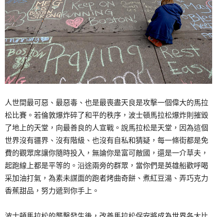
人世間最可惡、最惡毒、也是最喪盡天良是攻擊一個偉大的馬拉
松比賽。若倫敦爆炸碎了和平的秩序，波士頓馬拉松爆炸則摧毀
了地上的天堂，向最善良的人宣戰。說馬拉松是天堂，因為這個
世界沒有疆界、沒有階級、也沒有自私和猜疑，每一條街都是免
費的觀眾席讓你隨時投入，無論你是富可敵國，還是一介草夫，
起跑線上都是平等的。沿途兩旁的群眾，當你們是英雄船歡呼喝
采加油打氣，為素未謀面的跑者烤曲奇餅、煮紅豆湯、弄巧克力
香蕉甜品，努力遞到你手上。
波士頓馬拉松的襲擊發生後，改善馬拉松保安將成為世界各大比