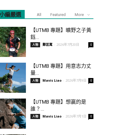
小編嚴選
All
Featured
More
【UTMB 專題】曠野之子黃
鈺...
鄭匡寓
-
2026年7月20日
人物
0
【UTMB 專題】用意志力丈
量...
Mavis Liao
-
2026年7月9日
人物
0
【UTMB 專題】想贏的是
誰？...
Mavis Liao
-
2026年7月1日
人物
0