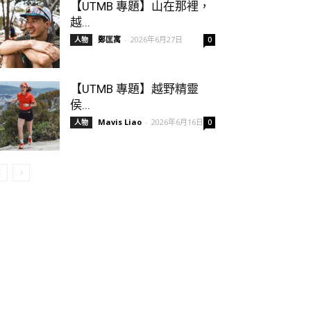
【UTMB 專題】山在那裡，
越...
鄭匡寓
-
2026年6月27日
人物
0
【UTMB 專題】越野精靈
侯...
Mavis Liao
-
2026年6月16日
人物
0