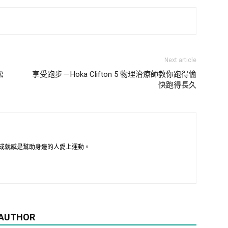
Next article
松
享受跑步－Hoka Clifton 5 物理治療師教你跑得愉
快跑得長久
成就感是幫助身邊的人愛上運動。
 AUTHOR