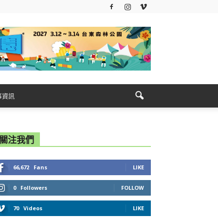
事資訊
關注我們
66,672
Fans
LIKE
0
Followers
FOLLOW
70
Videos
LIKE