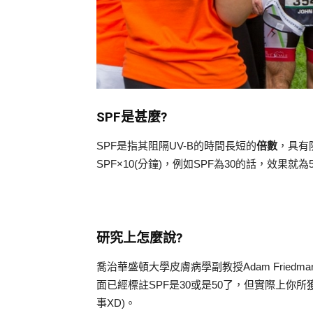
SPF是甚麼?
SPF是指其阻隔UV-B的時間長短的
倍數
，具有
SPF×10(分鐘)，例如SPF為30的話，效果
研究上怎麼說?
喬治華盛頓大學皮膚病學副教授Adam Frie
面已經標註SPF是30或是50了，但實際上你
事XD)。