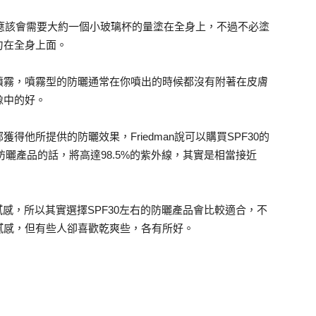
話，應該會需要大約一個小玻璃杯的量塗在全身上，不過不必塗
勻在全身上面。
噴霧，噴霧型的防曬通常在你噴出的時候都沒有附著在皮膚
像中的好。
他所提供的防曬效果，Friedman說可以購買SPF30的
的防曬產品的話，將高達98.5%的紫外線，其實是相當接近
感，所以其實選擇SPF30左右的防曬產品會比較適合，不
膩感，但有些人卻喜歡乾爽些，各有所好。