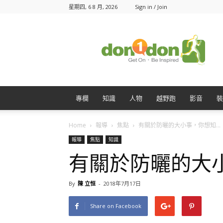
星期四, 6 8 月, 2026
Sign in / Join
Don1Don
動
一
動
專欄
知識
人物
越野跑
影音
裝
Home
報導
焦點
有關於防曬的大小事，你想知...
報導
焦點
知識
有關於防曬的大
By
陳 立恒
-
2018年7月17日
Share on Facebook