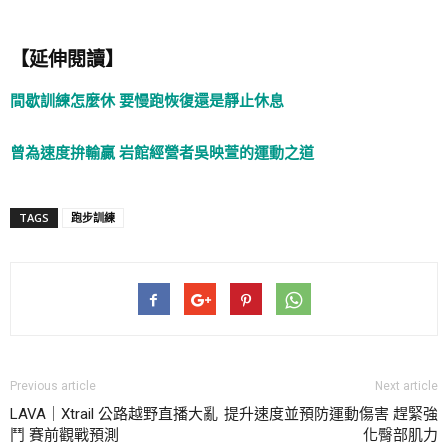
【延伸閱讀】
間歇訓練怎麼休 要慢跑恢復還是靜止休息
曾為速度拚輸贏 岩館經營者吳映萱的運動之道
TAGS
跑步訓練
Previous article
Next article
LAVA｜Xtrail 公路越野直播大亂
提升速度並預防運動傷害 趕緊強
鬥 賽前觀戰預測
化臀部肌力