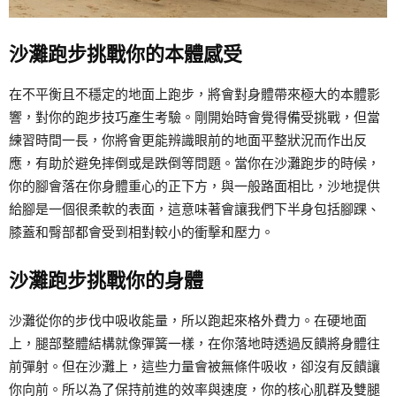
沙灘跑步挑戰你的本體感受
在不平衡且不穩定的地面上跑步，將會對身體帶來極大的本體影
響，對你的跑步技巧產生考驗。剛開始時會覺得備受挑戰，但當
練習時間一長，你將會更能辨識眼前的地面平整狀況而作出反
應，有助於避免摔倒或是跌倒等問題。當你在沙灘跑步的時候，
你的腳會落在你身體重心的正下方，與一般路面相比，沙地提供
給腳是一個很柔軟的表面，這意味著會讓我們下半身包括腳踝、
膝蓋和臀部都會受到相對較小的衝擊和壓力。
沙灘跑步挑戰你的身體
沙灘從你的步伐中吸收能量，所以跑起來格外費力。在硬地面
上，腿部整體結構就像彈簧一樣，在你落地時透過反饋將身體往
前彈射。但在沙灘上，這些力量會被無條件吸收，卻沒有反饋讓
你向前。所以為了保持前進的效率與速度，你的核心肌群及雙腿