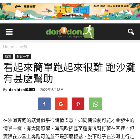
Home
報導
報導
輕鬆一下
看起來簡單跑起來很難 跑沙灘
有甚麼幫助
By
don1don編輯群
-
2022年6月18日
在沙灘奔跑的感覺似乎很詩情畫意，如同偶像劇可能才會發生的
情景一樣，有太陽照耀、海風吹拂甚至還有浪聲打著在耳裡。但
實際在沙灘上奔跑可能並不是那麼輕鬆，脫下鞋子在沙灘上行走