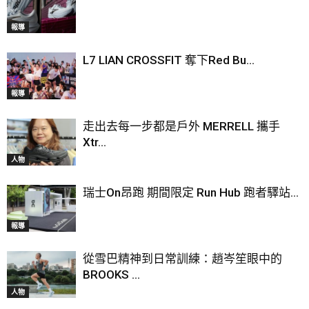
報導
L7 LIAN CROSSFIT 奪下Red Bu...
報導
走出去每一步都是戶外 MERRELL 攜手
Xtr...
人物
瑞士On昂跑 期間限定 Run Hub 跑者驛站...
報導
從雪巴精神到日常訓練：趙岑笙眼中的
BROOKS ...
人物