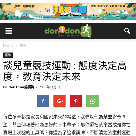
Home
報導
報導
談兒童競技運動 : 態度決定高
度，教育決定未來
By
don1don編輯群
-
2018年11月1日
每位孩童都是家長和國家未來的希望，我們以他為榮並寄予厚
望，甚至仰賴著他過更好的下半輩子；那你還把孩童當成是你在
賽場上吹噓的工具嗎？你還為了追求獎牌，不斷澆熄孩童對運動