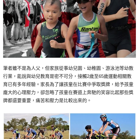
筆者雖不是為人父，但家族從事幼兒園、幼稚園、游泳池等幼教
行業，能說與幼兒教育是密不可分，接觸2歲至65歲運動相關教
育已有多年經驗。家長為了讓孩童在比賽中爭取獎牌，給予孩童
龐大的心理壓力，卻忽略了孩童在賽道上奔馳的笑容比起那些獎
牌都還要重要，痛苦和壓力是比較出來的。