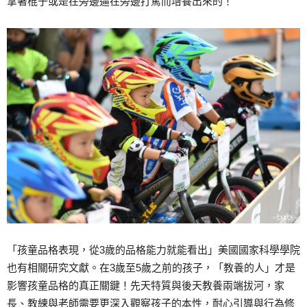
拿著棍子或是在旁邊逼在旁邊打罵而培養出來的！
「孩童品格表現，從3歲的品格能力就能看出」美國國家科學學院
也有相關研究文獻。在3歲至5歲之前的孩子，「教養的人」才是
影響孩童品格的真正關鍵！先天特質與後天教養兩端拔河，家
長、教練與老師需要更深入觀察孩子的本性，耐心引導與行為修