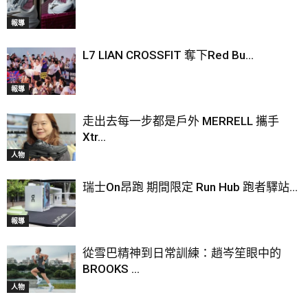
報導
L7 LIAN CROSSFIT 奪下Red Bu...
報導
走出去每一步都是戶外 MERRELL 攜手
Xtr...
人物
瑞士On昂跑 期間限定 Run Hub 跑者驛站...
報導
從雪巴精神到日常訓練：趙岑笙眼中的
BROOKS ...
人物