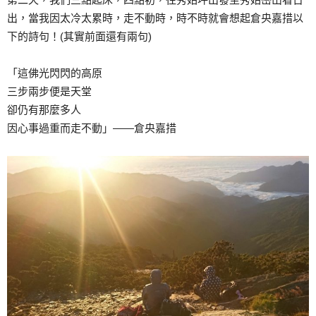
出，當我因太冷太累時，走不動時，時不時就會想起倉央嘉措以
下的詩句！(其實前面還有兩句)
「這佛光閃閃的高原
三步兩步便是天堂
卻仍有那麼多人
因心事過重而走不動」——倉央嘉措