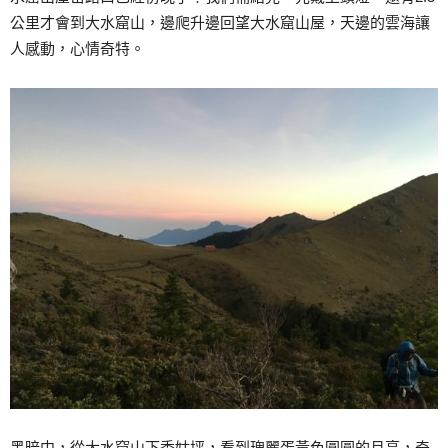
公里才會到大水窟山，邊爬升邊回望大水窟山屋，天邊的雲海讓
人感動，心情奇特。
黑暗中，從大水窟山下秀姑坪，看到瑰麗蛋黃色圓圓的月亮，奇