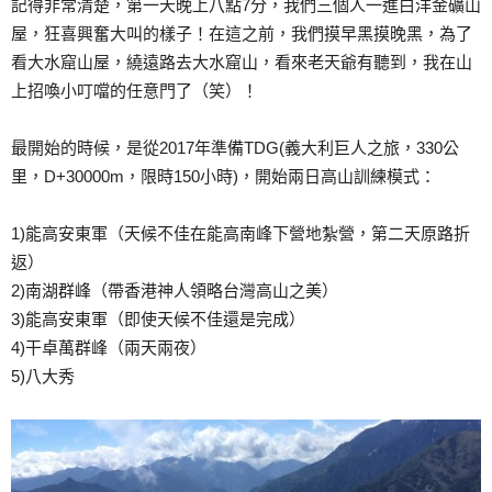
記得非常清楚，第一天晚上八點7分，我們三個人一進白洋金礦山
屋，狂喜興奮大叫的樣子！在這之前，我們摸早黑摸晚黑，為了
看大水窟山屋，繞遠路去大水窟山，看來老天爺有聽到，我在山
上招喚小叮噹的任意門了（笑）！
最開始的時候，是從2017年準備TDG(義大利巨人之旅，330公
里，D+30000m，限時150小時)，開始兩日高山訓練模式：
1)能高安東軍（天候不佳在能高南峰下營地紮營，第二天原路折
返）
2)南湖群峰（帶香港神人領略台灣高山之美）
3)能高安東軍（即使天候不佳還是完成）
4)干卓萬群峰（兩天兩夜）
5)八大秀