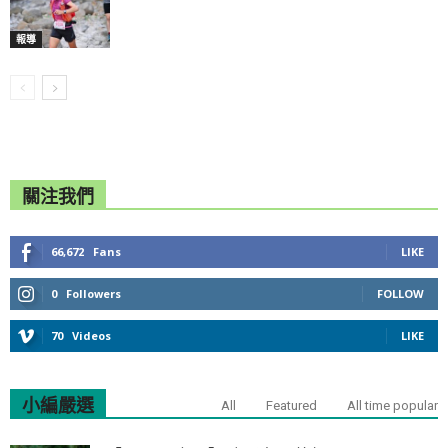
報導
關注我們
66,672
Fans
LIKE
0
Followers
FOLLOW
70
Videos
LIKE
小編嚴選
All
Featured
All time popular