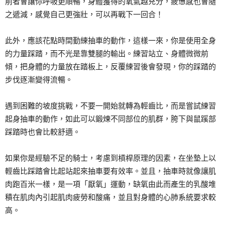
前者會讓你呼吸更順暢，身體獲得的氧氣越充分，疲憊感也會隨
之遞減，感覺自己更強壯，可以再戰下一回合！
此外，應該花點時間勤練抽車的動作，這樣一來，你是使用全身
的力量踩踏，而不光是靠雙腿的輸出。練習站立、身體微微前
傾，把身體的力量放在踏板上，反覆練習後會發現，你的踩踏的
步伐逐漸變得流暢。
遇到困難的坡度挑戰，不要一開始就轉為輕齒比，而是嘗試練習
起身抽車的動作，如此可以鍛煉不同部位的肌群，胯下與鼠蹊部
踩踏時也會比較舒適。
如果你是經驗不足的騎士，考慮到槓桿原理的因素，在坐墊上以
輕齒比踩踏會比起站起來抽車要有效率。並且，抽車時就像讓肌
肉跑百米一樣，是一項「厭氧」運動，缺氧由此而產生的乳酸堆
積在肌肉內引起肌肉疲勞和酸痛，並且對身體的心肺系統要求較
高。