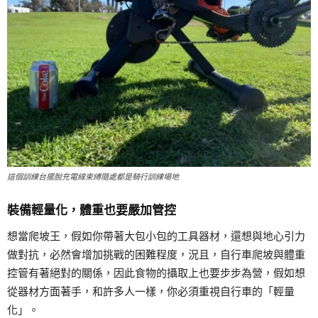
這個訓練台擺脫充電線束縛隨處都是騎行訓練場地
裝備輕量化，體重也要嚴加管控
想當爬坡王，假如你帶著大包小包的工具器材，還想與地心引力
做對抗，必然會增加挑戰的困難程度，況且，自行車爬坡與體重
控管有著絕對的關係，因此食物的攝取上也要步步為營，假如想
從器材方面著手，和許多人一樣，你必須重視自行車的「輕量
化」。