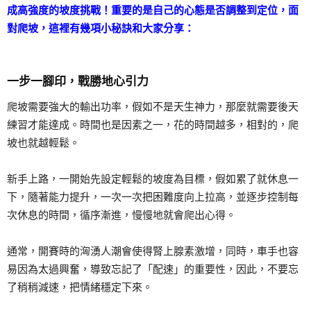
成高強度的坡度挑戰！重要的是自己的心態是否調整到定位，面
對爬坡，這裡有幾項小秘訣和大家分享：
一步一腳印，戰勝地心引力
爬坡需要強大的輸出功率，假如不是天生神力，那麼就需要後天
練習才能達成。時間也是因素之一，花的時間越多，相對的，爬
坡也就越輕鬆。
新手上路，一開始先設定輕鬆的坡度為目標，假如累了就休息一
下，隨著能力提升，一次一次把困難度向上拉高，並逐步控制每
次休息的時間，循序漸進，慢慢地就會爬出心得。
通常，開賽時的洶湧人潮會使得腎上腺素激增，同時，車手也容
易因為太過興奮，導致忘記了「配速」的重要性，因此，不要忘
了稍稍減速，把情緒穩定下來。