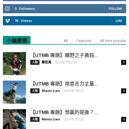
0
Followers
FOLLOW
70
Videos
LIKE
小編嚴選
All
Featured
All time popular
【UTMB 專題】曠野之子黃鈺...
鄭匡寓
-
2026年7月20日
人物
0
【UTMB 專題】用意志力丈量...
Mavis Liao
-
2026年7月9日
人物
0
【UTMB 專題】想贏的是誰？...
Mavis Liao
-
2026年7月1日
人物
0