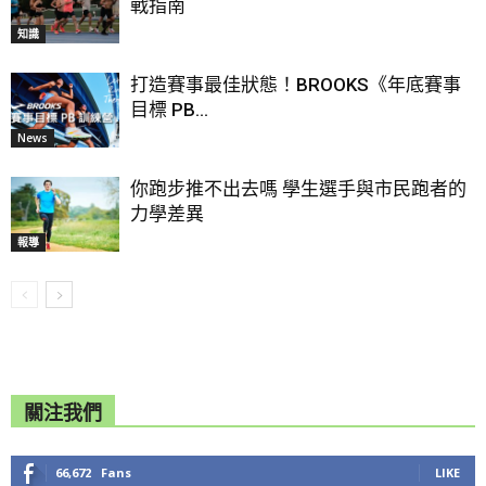
戰指南
知識
打造賽事最佳狀態！BROOKS《年底賽事
目標 PB...
News
你跑步推不出去嗎 學生選手與市民跑者的
力學差異
報導
關注我們
66,672
Fans
LIKE