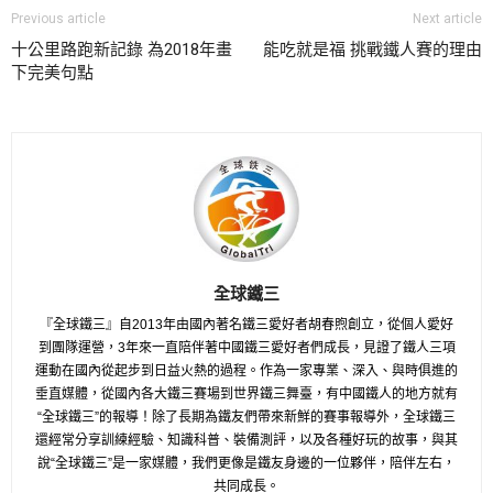
Previous article
Next article
十公里路跑新記錄 為2018年畫
能吃就是福 挑戰鐵人賽的理由
下完美句點
全球鐵三
『全球鐵三』自2013年由國內著名鐵三愛好者胡春煦創立，從個人愛好
到團隊運營，3年來一直陪伴著中國鐵三愛好者們成長，見證了鐵人三項
運動在國內從起步到日益火熱的過程。作為一家專業、深入、與時俱進的
垂直媒體，從國內各大鐵三賽場到世界鐵三舞臺，有中國鐵人的地方就有
“全球鐵三”的報導！除了長期為鐵友們帶來新鮮的賽事報導外，全球鐵三
還經常分享訓練經驗、知識科普、裝備測評，以及各種好玩的故事，與其
說“全球鐵三”是一家媒體，我們更像是鐵友身邊的一位夥伴，陪伴左右，
共同成長。