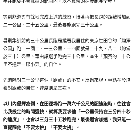
手在跑姿不會亂掉的範圍內，以不算快的速度跑完全程。
等到能遊刃有餘地完成上述的練習，接著再把長跑的距離增加到
二十公里、二十五公里，最後要能跑完三十公里。
暑期集訓前的三十公里長跑是繞著我居住的東京世田谷的「駒澤
公園」跑。一圈二．一三公里，十四圈就是二十九．八二（約當
於三十）公里。藉由讓選手跑完三十公里，產生「預賽的二十公
里不過是一碟小菜」的自信。
先消除對三十公里這個「距離」的不安。反過來說，重點在於培
養對距離的自信，速度則是其次。
以川內優輝為例，在田徑場跑一萬六千公尺的配速跑時，往往會
比我設定的時間還快，就算我要求他「一公里保持在三分四十秒
的速度」，也會以三分三十五秒跑完，最後還會加速，我只能一
直提醒他「不要太拚」「不要太拚」
。