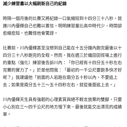
減少練習量以大幅刷新自己的紀錄
時隔一個月後的比賽又將紀錄一口氣縮短到十四分三十八秒，就
連川內優輝自己也難以置信。明明練習量比高中時代少，時間卻
愈縮愈短，也難怪他會驚訝。
比賽前，川內優輝甚至沒想到自己能在十五分鐘內跑完最後以十
四分三十八秒跑完的全程。然而，我在週三於織田田徑場上進行
的重點（強化）練習後告訴川內：「你已經有十四分五十秒左右
完賽的實力了。」於是他問我：「最初的一千公尺要跑多快才好
呢？」我建議他「前面的人若跑在兩分五十秒以內，不要追上
去；如果是兩分五十三～五十四秒左右，就從後面追上去。」
川內優輝天生具有強韌的心理素質與絕不輕言放棄的雙腳，只要
小心別在三～四千公尺的地方慢下來，最後就能交出漂亮的成績
單。