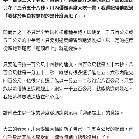
只花了三分五十八秒。川內優輝再度大吃一驚，我還記得他說過
「我終於明白教練說的是什麼意思了」。
簡而言之，不只是全程馬拉松那種長跑，即便是一千五百公尺或
五千公尺的中長跑，只要別過度練習到跑姿亂掉，以一定的速度
從頭跑到尾再「迎頭趕上」就能變快。
只要能保持一百公尺十四秒的速度，四百公尺就是五十六秒，八
百公尺就是一分五十二秒。縱然有很多選手能在五十六秒內跑完
四百公尺，也很少有選手能以一分五十二秒跑完八百公尺。只要
能以這個速度迎頭趕上，跑完一千五百公尺，就能擠進前幾名。
我把這種想法深植在他心底。
讓他產生以一定的速度從頭跑到尾再「迎頭趕上」的意識。
大二的春天，川內優輝大幅刷新了自己一千五百公尺的紀錄，他
似乎身歷其境地感受到「練習時跑再快都沒用」了。