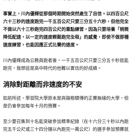
事實上，川內優輝從那個時期開始突然產生了自信。以四百公尺
六十三秒的速度跑完一千五百公尺只要三分五十六秒，但他完全
不做以六十三秒跑完四百公尺的重點練習，因為只要培養「稍微
降低配速，以一定的速度輕鬆跑完全程」的感覺，即使不做那種
速度練習，也能因應正式比賽的速度。
川內優輝成為公務員跑者後，一千五百公尺只要三分五十秒就能
跑完，我想這是高中時代的他難以置信的好成績。
消除對距離而非速度的不安
如前所述，學習院大學原本是與箱根驛傳的正賽無緣的大學，但
是仍會參加每年十月的預賽。
至少要召集到十名能突破參加標準紀錄（在十六分三十秒以內跑
完五千公尺或三十四分鐘以內跑完一萬公尺）的選手參加預賽就