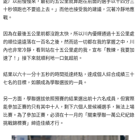
處）以前慢慢來，最初的五公里就算跑在前面的選手以十四分三
十秒領跑也不要追上去。」而他也接受我的建議，沉著冷靜地應
戰。
因為在最後五公里前都沒跑太快，所以川內優輝通過十五公里處
的順位遠遠落在一百名之後，然而這一切都在我的掌握之中，川
內也非常冷靜，看到站在十五公里處的我，宣布「教練，我要加
速了！」接下來就順利地一口氣超前。
結果以六十一分十五秒的時間抵達終點，達成個人綜合成績三十
七名的目標，如願成為學聯選拔的一員。
另一方面，學聯選拔依照預賽的結果選出前十六名成員，但實際
能參加正賽的只有其中十人，剩下六個人是候補選手，無法上場
比賽。為了參加正賽，必須在十一月的「關東學聯一萬公尺紀錄
挑戰錦標賽」締造佳績才行。