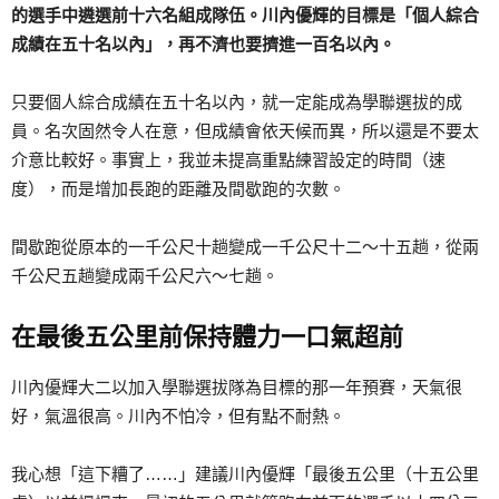
的選手中遴選前十六名組成隊伍。川內優輝的目標是「個人綜合
成績在五十名以內」，再不濟也要擠進一百名以內。
只要個人綜合成績在五十名以內，就一定能成為學聯選拔的成
員。名次固然令人在意，但成績會依天候而異，所以還是不要太
介意比較好。事實上，我並未提高重點練習設定的時間（速
度），而是增加長跑的距離及間歇跑的次數。
間歇跑從原本的一千公尺十趟變成一千公尺十二～十五趟，從兩
千公尺五趟變成兩千公尺六～七趟。
在最後五公里前保持體力一口氣超前
川內優輝大二以加入學聯選拔隊為目標的那一年預賽，天氣很
好，氣溫很高。川內不怕冷，但有點不耐熱。
我心想「這下糟了……」建議川內優輝「最後五公里（十五公里