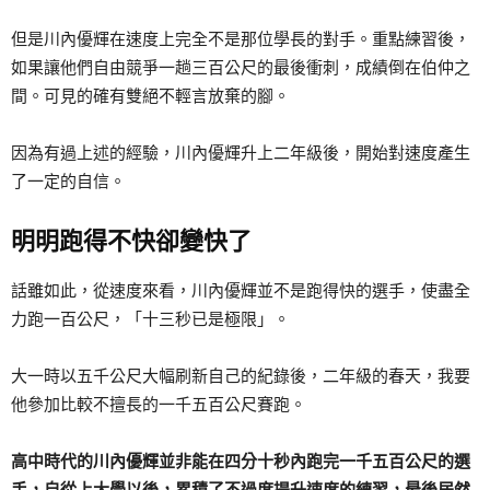
但是川內優輝在速度上完全不是那位學長的對手。重點練習後，
如果讓他們自由競爭一趟三百公尺的最後衝刺，成績倒在伯仲之
間。可見的確有雙絕不輕言放棄的腳。
因為有過上述的經驗，川內優輝升上二年級後，開始對速度產生
了一定的自信。
明明跑得不快卻變快了
話雖如此，從速度來看，川內優輝並不是跑得快的選手，使盡全
力跑一百公尺，「十三秒已是極限」。
大一時以五千公尺大幅刷新自己的紀錄後，二年級的春天，我要
他參加比較不擅長的一千五百公尺賽跑。
高中時代的川內優輝並非能在四分十秒內跑完一千五百公尺的選
手，自從上大學以後，累積了不過度提升速度的練習，最後居然