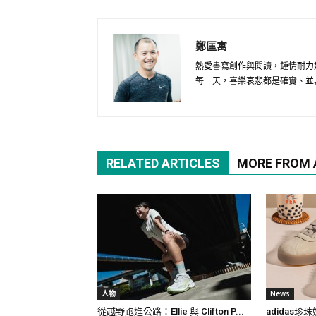
鄭匡寓
熱愛書寫創作與閱讀，鍾情耐力
每一天，喜樂哀悲都是確實、並
RELATED ARTICLES
MORE FROM
人物
News
從越野跑進公路：Ellie 與 Clifton P...
adidas