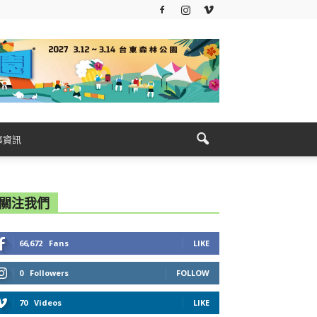
事資訊
關注我們
66,672
Fans
LIKE
0
Followers
FOLLOW
70
Videos
LIKE