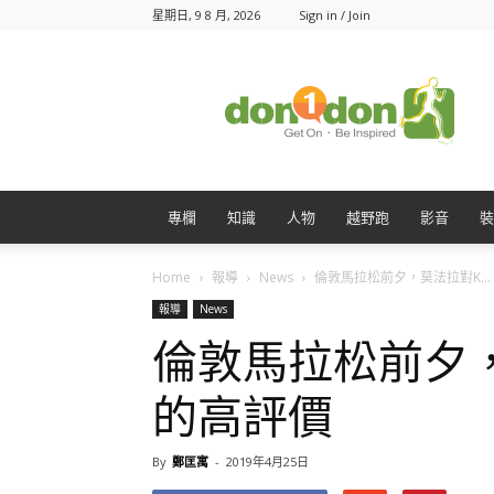
星期日, 9 8 月, 2026
Sign in / Join
Don1Don
動
一
動
專欄
知識
人物
越野跑
影音
裝
Home
報導
News
倫敦馬拉松前夕，莫法拉對K...
報導
News
倫敦馬拉松前夕，莫
的高評價
By
鄭匡寓
-
2019年4月25日