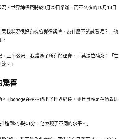
，世界錦標賽將於9月29日舉辦，而不久後的10月13日
如果我狀況很好有機會獲得獎牌，為什麼不試試看呢？」他
賽。
公尺、三千公尺…我錯過了所有的徑賽。」莫法拉補充：「在
訓練。」
的驚喜
勁。Kipchoge在柏林跑出了世界紀錄，並且目標是在倫敦馬
3分推進到2小時01分，他表現了不同的水平。」