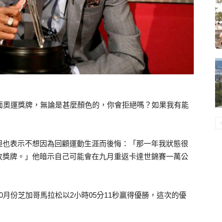
面奧運獎牌，無論是甚麼顏色的，你會拒絕嗎？如果我有能
但也表示不想因為回顧運動生涯而後悔：「那一年我狀態很
枚獎牌。」他暗示自己可能會在九月重返卡達世錦賽一萬公
月份芝加哥馬拉松以2小時05分11秒贏得優勝，這次的優