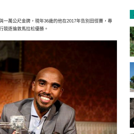
千公尺與一萬公尺金牌，現年36歲的他在2017年告別田徑賽，專
ge並行競逐倫敦馬拉松優勝。