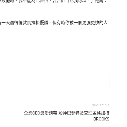
擊敗他時，我不能為此害怕，要告訴自己我可以。」他說：
」
有一天贏得倫敦馬拉松優勝。但有時你被一個更強更快的人
Next article
企業CEO最愛跑鞋 股神巴菲特及查理孟格加持
BROOKS