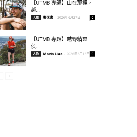
【UTMB 專題】山在那裡，
越...
鄭匡寓
-
2026年6月27日
人物
0
【UTMB 專題】越野精靈
侯...
Mavis Liao
-
2026年6月16日
人物
0