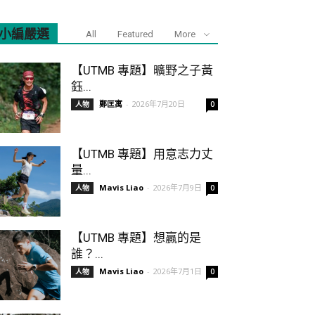
小編嚴選
All
Featured
More
【UTMB 專題】曠野之子黃
鈺...
鄭匡寓
-
2026年7月20日
人物
0
【UTMB 專題】用意志力丈
量...
Mavis Liao
-
2026年7月9日
人物
0
【UTMB 專題】想贏的是
誰？...
Mavis Liao
-
2026年7月1日
人物
0