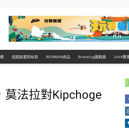
備
追蹤臉書粉絲頁
IRONMAN商品
BraveLog運動趣
LAVA賽
法拉對Kipchoge