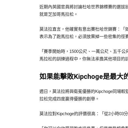
近期內英國官員將討論杜哈世界錦標賽的選拔狀況
就是芝加哥馬拉松。
莫法拉直言，他確實有意出賽杜哈世錦賽：「
表示為了跑馬拉松，必須放棄掉一些密集的徑
「賽季開始時，1500公尺、一萬公尺、五千
馬拉松的訓練過程中，你無法承擔其他項目的
如果能擊敗Kipchoge是最大
週日，莫法拉將與衛冕優勝的Kipchoge同場較
拉松完成四度贏得優勝的創舉。
莫法拉對Kipchoge的評價很高：「從2小時0