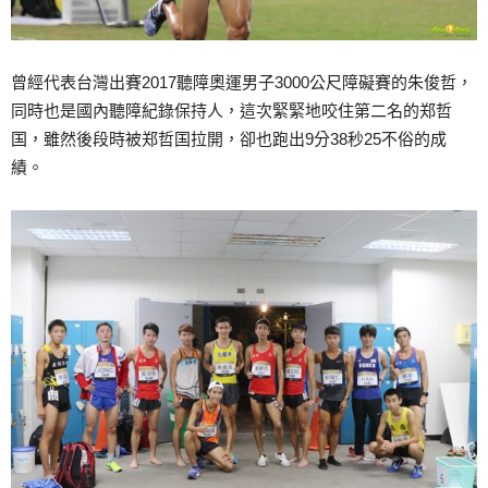
曾經代表台灣出賽2017聽障奧運男子3000公尺障礙賽的朱俊哲，
同時也是國內聽障紀錄保持人，這次緊緊地咬住第二名的郑哲
国，雖然後段時被郑哲国拉開，卻也跑出9分38秒25不俗的成
績。