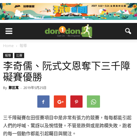
Home
報導
報導
比賽
李奇儒、阮式文恩奪下三千障
礙賽優勝
By
鄭匡寓
-
2019年5月25日
三千障礙賽在田徑賽項目中是非常有張力的競賽，每每都能引起
人們的呼喊、驚訝以及惋惜聲。不管是跌倒或是跨欄失敗，跑者
的每一個動作都能引起矚目與關注。