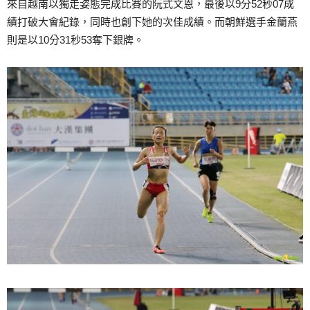
來自越南以獨走姿態完成比賽的阮式文恩，最後以9分52秒07成
績打破大會紀錄，同時也創下她的次佳成績。而朝鮮選手金蘭燕
則是以10分31秒53奪下銀牌。