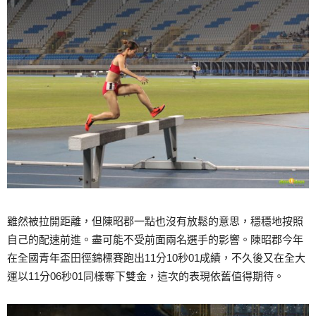
雖然被拉開距離，但陳昭郡一點也沒有放鬆的意思，穩穩地按照
自己的配速前進。盡可能不受前面兩名選手的影響。陳昭郡今年
在全國青年盃田徑錦標賽跑出11分10秒01成績，不久後又在全大
運以11分06秒01同樣奪下雙金，這次的表現依舊值得期待。