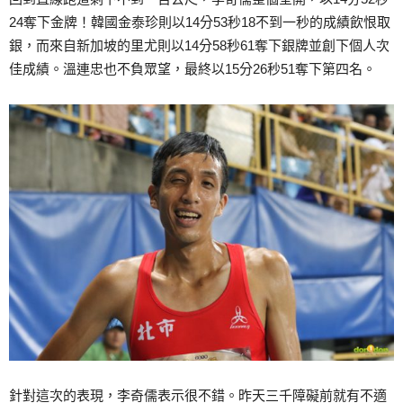
24奪下金牌！韓國金泰珍則以14分53秒18不到一秒的成績飲恨取
銀，而來自新加坡的里尤則以14分58秒61奪下銀牌並創下個人次
佳成績。溫連忠也不負眾望，最終以15分26秒51奪下第四名。
針對這次的表現，李奇儒表示很不錯。昨天三千障礙前就有不適