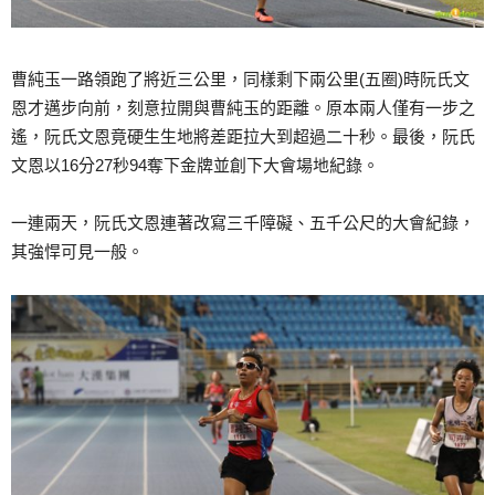
曹純玉一路領跑了將近三公里，同樣剩下兩公里(五圈)時阮氏文
恩才邁步向前，刻意拉開與曹純玉的距離。原本兩人僅有一步之
遙，阮氏文恩竟硬生生地將差距拉大到超過二十秒。最後，阮氏
文恩以16分27秒94奪下金牌並創下大會場地紀錄。
一連兩天，阮氏文恩連著改寫三千障礙、五千公尺的大會紀錄，
其強悍可見一般。