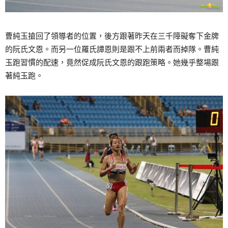
曹純玉搶回了領導者的位置，後方跟著昨天在三千障礙奪下金牌
的阮氏文恩。而另一位羅氏譚恩則是跟不上前兩者而掉隊。曹純
玉跑習慣的配速，竟然促成阮氏文恩的跟跑策略。她幾乎整場跟
著純玉跑。