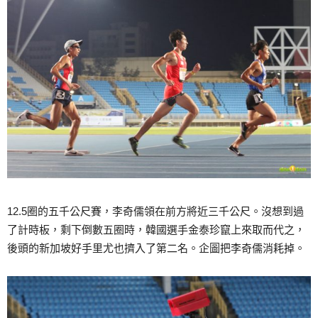
12.5圈的五千公尺賽，李奇儒領在前方將近三千公尺。沒想到過
了計時板，剩下倒數五圈時，韓國選手金泰珍竄上來取而代之，
後頭的新加坡好手里尤也擠入了第二名。企圖把李奇儒消耗掉。