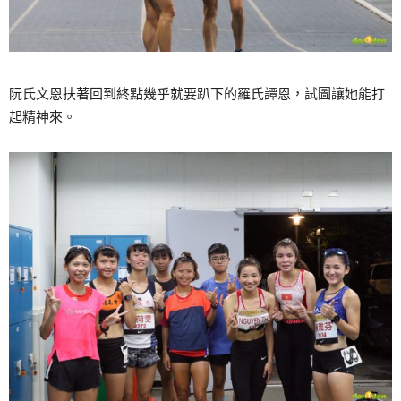
阮氏文恩扶著回到終點幾乎就要趴下的羅氏譚恩，試圖讓她能打
起精神來。