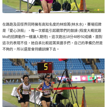
在路跑及田徑界同時擁有高知名度的林嫆菁(林水水)，賽場招牌
是『愛心決殺』，每一次都能引起觀眾們的鼓譟 (程度大概就跟
Mo的招牌動作一樣讓人期待)。這次跑出18分48秒92成績，面對
這次的表現不佳，她自承比較起菁英選手們，自己的準備仍然是
不夠的，所以還是會持續訓練下去。