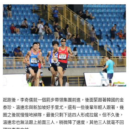
起跑後，李奇儒就一個箭步帶領集團前進，後面緊跟著韓國的金
泰珍、溫連忠與新加坡好手里尤。還有一些後輩年輕人跟著，幾
圈之後就慢慢地掉隊，最後只剩下這四人形成拉鋸。但不久後，
溫連忠也無法跟上前面三人，稍微降了速度，其他三人就毫不回