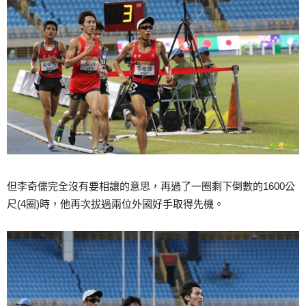
但李奇儒完全沒有要相讓的意思，再過了一圈剩下倒數的1600公
尺(4圈)時，他再次拔過兩位外國好手取得先機。