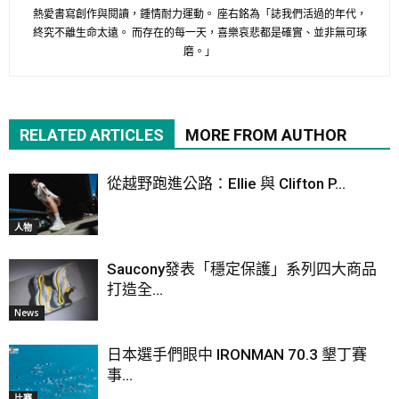
熱愛書寫創作與閱讀，鍾情耐力運動。 座右銘為「誌我們活過的年代，
終究不離生命太遠。 而存在的每一天，喜樂哀悲都是確實、並非無可琢
磨。」
RELATED ARTICLES
MORE FROM AUTHOR
從越野跑進公路：Ellie 與 Clifton P...
人物
Saucony發表「穩定保護」系列四大商品
打造全...
News
日本選手們眼中 IRONMAN 70.3 墾丁賽
事...
比賽