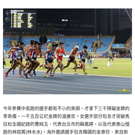
今年參賽中長跑的選手都有不小的來頭，才拿下三千障礙金牌的
李奇儒，一千五百公尺金牌的溫連忠。女選手部分包含才突破馬
拉松全國紀錄的曹純玉、代表台北市的蘇鳳婷，以及代表泰山慢
跑的林嫆菁(林水水)。海外邀請選手包含韓國的金泰珍、來自新