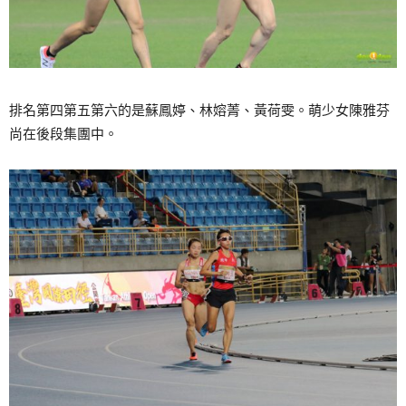
排名第四第五第六的是蘇鳳婷、林嫆菁、黃荷雯。萌少女陳雅芬
尚在後段集團中。