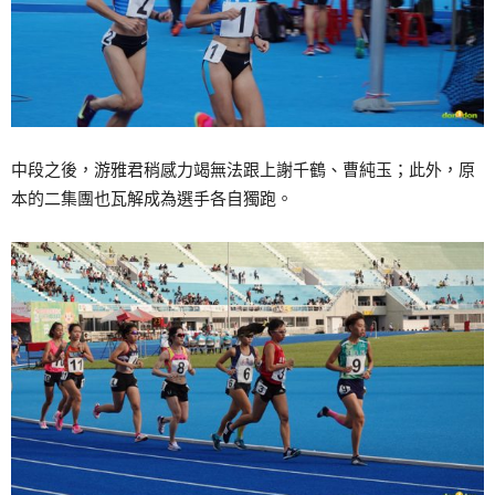
中段之後，游雅君稍感力竭無法跟上謝千鶴、曹純玉；此外，原
本的二集團也瓦解成為選手各自獨跑。