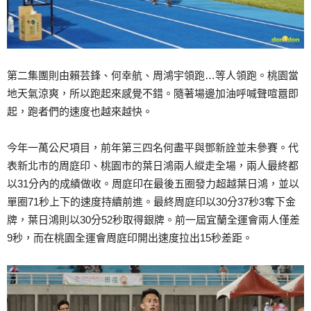
第二集團則由賴芸鋒、何幸航、周鴻宇領跑…等人領跑。桃園當
地天氣涼爽，所以跑起來感覺不錯。隨著場邊加油呼喊聲喧囂即
起，跑者們的速度也越來越快。
今年一萬公尺項目，前年第三四名何盡平與鄧新詮並未參賽。代
表新北市的周庭印、桃園市的葉日鴻兩人縱走全場，兩人最終都
以31分內的成績做收。周庭印在最後五圈發力超越葉日鴻，並以
單圈71秒上下的速度持續前進。最終周庭印以30分37秒3奪下金
牌，葉日鴻則以30分52秒取得銀牌。前一屆宜蘭全運會兩人僅差
9秒，而在桃園全運會周庭印開出速度拉出15秒差距。