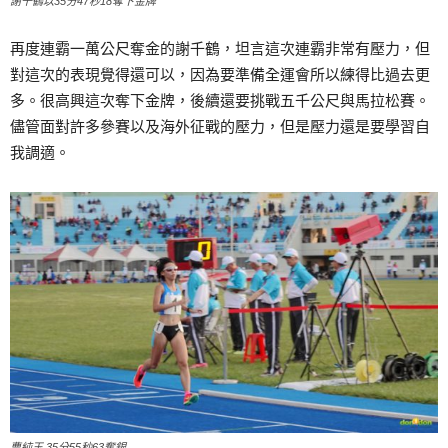
謝千鶴以35分47秒18奪下金牌
再度連霸一萬公尺奪金的謝千鶴，坦言這次連霸非常有壓力，但
對這次的表現覺得還可以，因為要準備全運會所以練得比過去更
多。很高興這次奪下金牌，後續還要挑戰五千公尺與馬拉松賽。
儘管面對許多參賽以及海外征戰的壓力，但是壓力還是要學習自
我調適。
曹純玉 35分55秒63奪銀