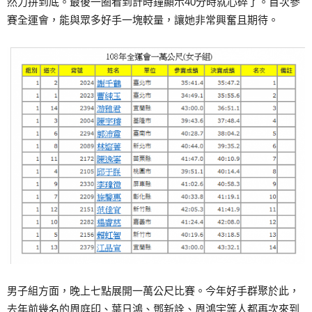
然力拼到底。最後一圈看到計時鐘顯示40分時就心碎了。首次參
賽全運會，能與眾多好手一塊較量，讓她非常興奮且期待。
男子組方面，晚上七點展開一萬公尺比賽。今年好手群聚於此，
去年前幾名的周庭印、葉日鴻、鄧新詮、周鴻宇等人都再次來到