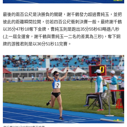
最後的兩百公尺是決勝負的關鍵，謝千鶴發力超過曹純玉，並把
彼此的距離瞬間拉開，彷若四百公尺衝刺決賽一般。最終謝千鶴
以35分47秒18奪下金牌，曹純玉則是跑出35分55秒63略遜八秒
(上一屆全運會，謝千鶴與曹純玉一二名的差異為三秒)，奪下銅
牌的游雅君則是以36分51秒11完賽。