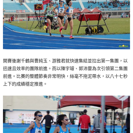
開賽後謝千鶴與曹純玉、游雅君就快速集結並拉出第一集團，以
迅速且效率的團隊前進。而以陳宇璿、郭沛靈為次引領第二集團
前進。比賽的整體節奏非常明快，絲毫不拖泥帶水，以八十七秒
上下的成績穩定推進。