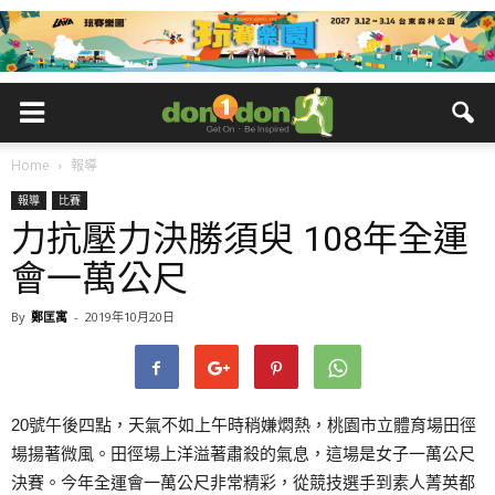
Home
報導
報導
比賽
力抗壓力決勝須臾 108年全運
會一萬公尺
By
鄭匡寓
-
2019年10月20日
20號午後四點，天氣不如上午時稍嫌燜熱，桃園市立體育場田徑
場揚著微風。田徑場上洋溢著肅殺的氣息，這場是女子一萬公尺
決賽。今年全運會一萬公尺非常精彩，從競技選手到素人菁英都