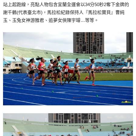
站上起跑線，亮點人物包含宜蘭全運會以34分50秒2奪下金牌的
謝千鶴(代表臺北市)，馬拉松紀錄保持人『馬拉松寶貝』曹純
玉、玉兔女神游雅君、追夢女俠陳宇璿…等等。