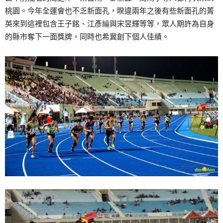
桃園。今年全運會也不乏新面孔，睽違兩年之後有些新面孔的菁
英來到這裡包含王子銘、江彥綸與宋昱輝等等，眾人期許為自身
的縣市奪下一面獎牌，同時也希冀創下個人佳績。