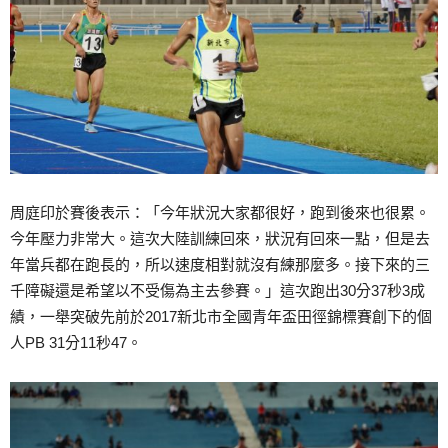
周庭印於賽後表示：「今年狀況大家都很好，跑到後來也很累。
今年壓力非常大。這次大陸訓練回來，狀況有回來一點，但是去
年當兵都在跑長的，所以速度相對就沒有練那麼多。接下來的三
千障礙還是希望以不受傷為主去參賽。」這次跑出30分37秒3成
績，一舉突破先前於2017新北市全國青年盃田徑錦標賽創下的個
人PB 31分11秒47。