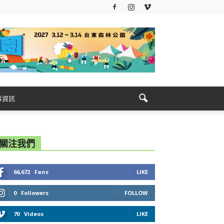
事資訊
關注我們
66,672
Fans
LIKE
0
Followers
FOLLOW
70
Videos
LIKE