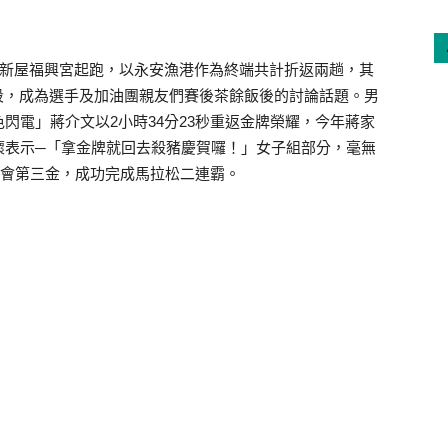
0於新屋福興宮起跑，以永安漁港作為終端共計折返兩趟，其
逆風路段，成為選手及加油團親友們賽後茶餘飯後的討論話題。男
閃電」蔣介文以2小時34分23秒重返金牌榮耀，今年蔣家
懷表示─「拿金牌就回去殺豬慶賀囉！」女子組部分，毫無
全運會第三金，成功完成馬拉松二連霸。