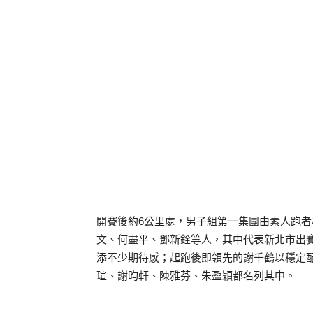
開賽後約6公里處，男子組第一集團由素人跑
文、何盡平、鄧新銓等人，其中代表新北市出
添不少期待感；起跑後即領先的謝千鶴以穩定
瑄、謝昀軒、陳雅芬、朱盈穎都名列其中。