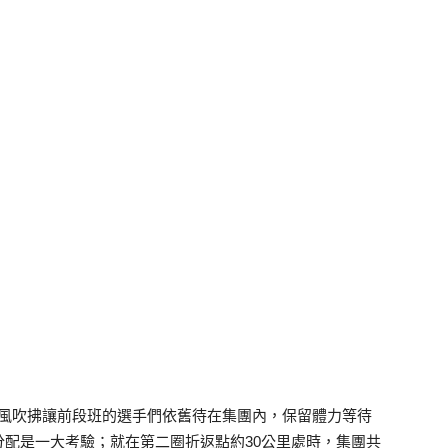
，強風吹拂讓前段班的選手們依舊待在集團內，保留體力等待
配是一大考驗；就在第二圈折返點約30公里處時，集團共