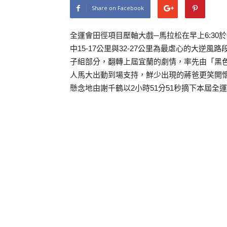
Share on Facebook
全運會田徑項目壓軸大戲─馬拉松在早上6:3
中15-17公里與32-27公里為最虐心的大
子組部分，翻轉上屆宜蘭的劇情，率先由「黑色
人馬大出動到場支持，鮮少出現的蔣爸更笑開
懸念地由謝千鶴以2小時51分51秒摘下本屆