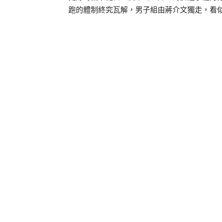
跑的體制終究瓦解，男子組由蔣介文獨走，看