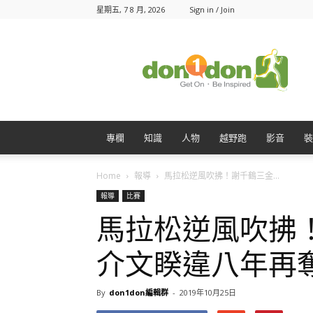
星期五, 7 8 月, 2026
Sign in / Join
Don1Don
動
一
動
專欄
知識
人物
越野跑
影音
裝
Home
報導
馬拉松逆風吹拂！謝千鶴三金...
報導
比賽
馬拉松逆風吹拂
介文睽違八年再
By
don1don編輯群
-
2019年10月25日