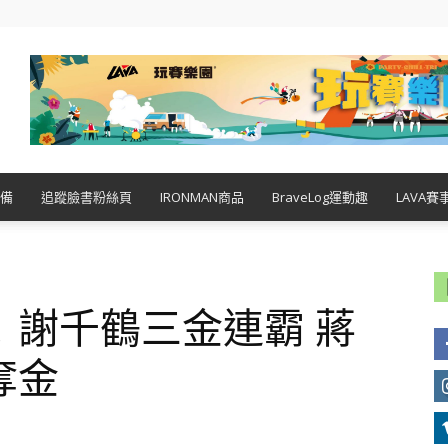
備
追蹤臉書粉絲頁
IRONMAN商品
BraveLog運動趣
LAVA賽
！謝千鶴三金連霸 蔣
奪金