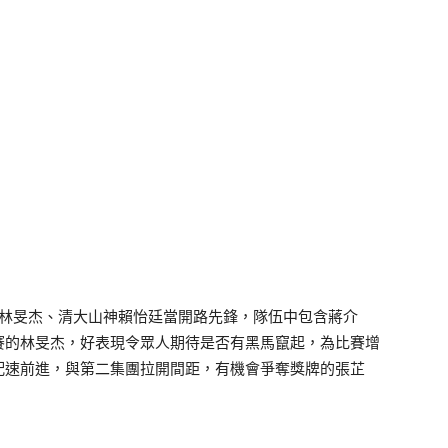
者林旻杰、清大山神賴怡廷當開路先鋒，隊伍中包含蔣介
賽的林旻杰，好表現令眾人期待是否有黑馬竄起，為比賽增
配速前進，與第二集團拉開間距，有機會爭奪獎牌的張芷