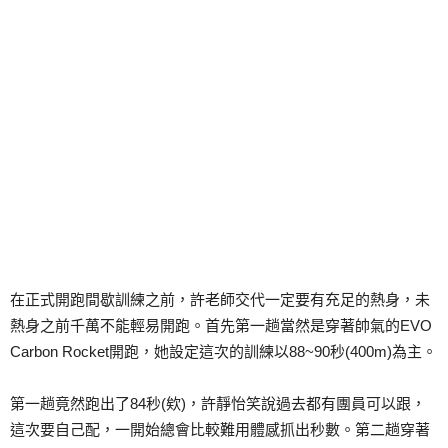
在正式開跑間歇訓練之前，許老師交代一定要有充足的熱身，未
熱身之前千萬不能輕易開跑。首先第一趟當然是穿著帥氣的EVO
Carbon Rocket開跑，她設定這次的訓練以88~90秒(400m)為主。
第一趟竟然跑出了84秒(欸)，許靜怡笑說過去都有團員可以跟，
這次要自己配，一開始總會比較難用體感抓出秒數。第二趟穿著