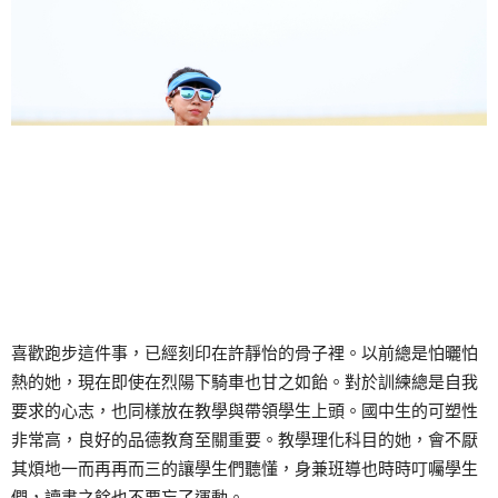
喜歡跑步這件事，已經刻印在許靜怡的骨子裡。以前總是怕曬怕
熱的她，現在即使在烈陽下騎車也甘之如飴。對於訓練總是自我
要求的心志，也同樣放在教學與帶領學生上頭。國中生的可塑性
非常高，良好的品德教育至關重要。教學理化科目的她，會不厭
其煩地一而再再而三的讓學生們聽懂，身兼班導也時時叮囑學生
們，讀書之餘也不要忘了運動。