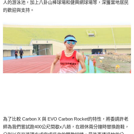
人的游泳池，加上八卦山棒球場和健興網球場等，深獲當地居民
的歡迎與支持。
為了比較 Carbon X 與 EVO Carbon Rocket的特性，將委請許老
師為我們嘗試跑400公尺間歇x八趟，在趟休兩分鐘時替換跑鞋，