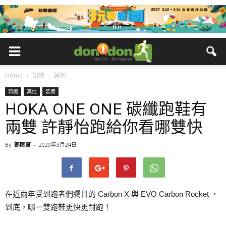
Home
知識
其他
知識
其他
裝備
HOKA ONE ONE 碳纖跑鞋有
兩雙 許靜怡跑給你看哪雙快
By
鄭匡寓
-
2020年3月24日
在近兩年受到跑者們矚目的 Carbon X 與 EVO Carbon Rocket ，
到底，哪一雙跑鞋更快更耐跑！