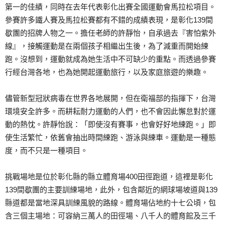
第一的佳績，同時在去年代表彰化出賽全國運動會馬拉松項目。
參賽許多鐵人賽及馬拉松賽都有不錯的成績表現，是彰化139間
歇團的招牌人物之一。擔任老師的許靜怡，自承過去『害怕紫外
線』，接觸運動是在兩個孩子相繼出生後，為了減重而開始練
跑。沒想到，運動就成為她生活中不可缺少的重點。而透過參賽
行經台灣各地，也為她開起運動旅行，以及家庭旅遊的樂趣。
儘管新型冠狀病毒在世界各地展開，但在衛福部的指揮下，台灣
環境安全許多。而耕耘耐力運動的人們，也不會因此懈怠對於運
動的熱忱。許靜怡說：「即使沒有賽事，也會好好地練跑。」即
使生活繁忙，依舊會抽出時間練跑、游泳與練車。運動是一種態
度，而不只是一種項目。
挑戰場地是位於彰化縣的縣立體育場400田徑跑道，這裡是彰化
139間歇團的主要訓練場地，此外，包含鄰近的網球場坡道與139
縣道都是當地深具訓練風貌的路線。體育場佔地約十七公頃，包
含三個主場地：可容納三萬人的田徑場、八千人的體育館及三千