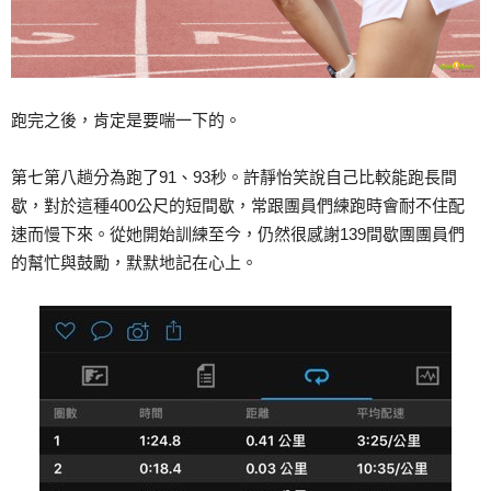
跑完之後，肯定是要喘一下的。
第七第八趟分為跑了91、93秒。許靜怡笑說自己比較能跑長間
歇，對於這種400公尺的短間歇，常跟團員們練跑時會耐不住配
速而慢下來。從她開始訓練至今，仍然很感謝139間歇團團員們
的幫忙與鼓勵，默默地記在心上。