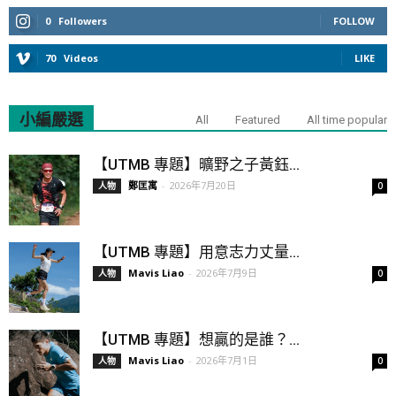
0
Followers
FOLLOW
70
Videos
LIKE
小編嚴選
All
Featured
All time popular
【UTMB 專題】曠野之子黃鈺...
鄭匡寓
-
2026年7月20日
人物
0
【UTMB 專題】用意志力丈量...
Mavis Liao
-
2026年7月9日
人物
0
【UTMB 專題】想贏的是誰？...
Mavis Liao
-
2026年7月1日
人物
0