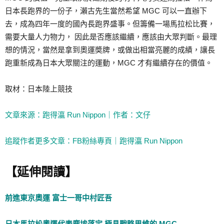
日本長跑界的一份子，瀨古先生當然希望 MGC 可以一直辦下
去，成為四年一度的國內長跑界盛事。但籌備一場馬拉松比賽，
需要大量人力物力， 因此是否應該繼續，應該由大眾判斷。最理
想的情況，當然是拿到奧運奬牌，或做出相當亮麗的成績，讓長
跑重新成為日本大眾關注的運動，MGC 才有繼續存在的價值。
取材：日本陸上競技
文章來源：跑得灜 Run Nippon｜作者：文仔
追蹤作者更多文章：FB粉絲專頁｜跑得灜 Run Nippon
【延伸閱讀】
前進東京奧運 富士一哥中村匠吾
日本馬拉松奧運代表塵埃落定 極具戰略思維的 MGC