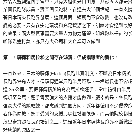
六名入選奧運國手當中，只有大迫傑是自由身，其餘五人都是實
業團長跑隊成員。實業團長跑制，在過去大半個世紀，一直支撐
著日本精英長跑界發展，這個局面，短期內不會改變，也沒有改
變的必要。只有在安定環境和充足資源之下，訓練才會達到最好
的效果；而大型賽事需要大量人力物力運營，組織數以千計的啦
啦隊沿途打氣，亦只有大公司和大企業可以做到。
第二，驛傳和馬拉松之間存在鴻溝，促成指導者的變化。
一直以來，日本的驛傳(Ekiden)長跑比賽制度，不斷為日本精英
長跑界培育人才。但驛傳通常只跑半馬距離，一棒最長也不會超
過 25 公里，要把驛傳精英培育為馬拉松選手，當中彷彿由半馬
轉項至全馬，選手需要強大的支援才能做到。慶幸的是，各長跑
強豪大學的總教練，都意識到這個方向，近年都僱用不少優秀跑
者作為助教，選手受到的支援比以往增加很多，而其他院校都投
放更多資源在長跑培訓之上，這是近年日本驛傳長跑界不斷做出
好成績的原因之一。