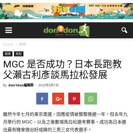
Home
報導
報導
焦點
MGC 是否成功？日本長跑教
父瀨古利彥談馬拉松發展
By
don1don編輯群
-
2020年6月1日
雖然今年七月的東京奧運，因應疫情被整整推遲一年，但去年九
月舉行的 MGC，以及之後數場馬拉松選考賽事，成功為日本選
出最有機會做出好成績的三男三女代表選手。