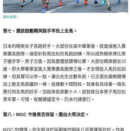
圖片來源。
第七，應該鼓勵精英跑手早些上全馬。
日本的精英女子長跑好手，大部份在高中畢業後，就直接進入實
業團長跑隊，接受針對馬拉松的長跑訓練，所以成熟期來得比男
子選手早。男子方面，因為要遷就驛傳比賽，大部份精英都在22
歲，即大學畢業並進入實業團長跑隊之後，才全情投入馬拉松訓
練，但其實可以早一點。瀨古先生在數年前，已主張在箱根驛傳
加上跑全馬距離的一棒，這樣數十間院校，就會各自培養一兩名
應付到全馬的好手，加起來就是數十人，這就是日本男子馬拉松
青年軍。可惜，有關建議至今，仍未付諸實行。
第八，MGC 今後是否保留，應由大眾決定。
MGC 的價值，完全取決於延期後的明年八月奧運馬拉松。作為