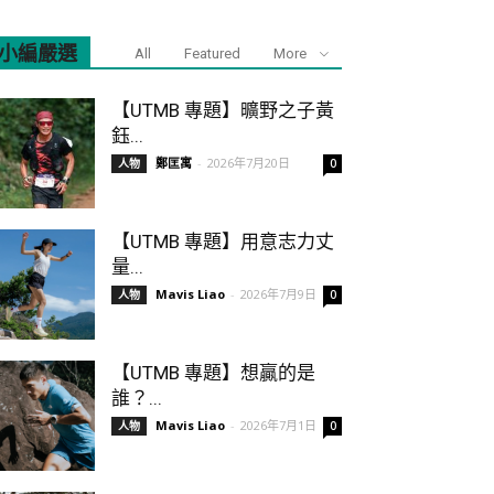
小編嚴選
All
Featured
More
【UTMB 專題】曠野之子黃
鈺...
鄭匡寓
-
2026年7月20日
人物
0
【UTMB 專題】用意志力丈
量...
Mavis Liao
-
2026年7月9日
人物
0
【UTMB 專題】想贏的是
誰？...
Mavis Liao
-
2026年7月1日
人物
0