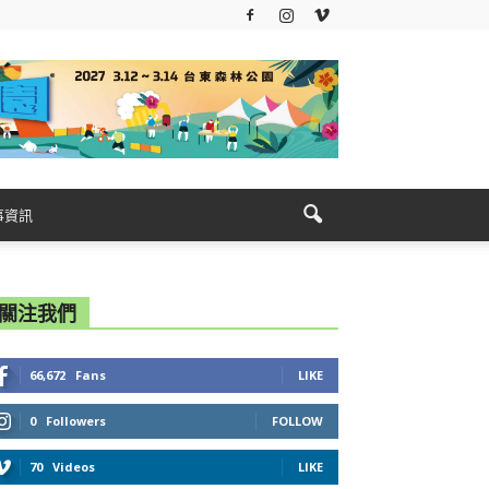
事資訊
關注我們
66,672
Fans
LIKE
0
Followers
FOLLOW
70
Videos
LIKE