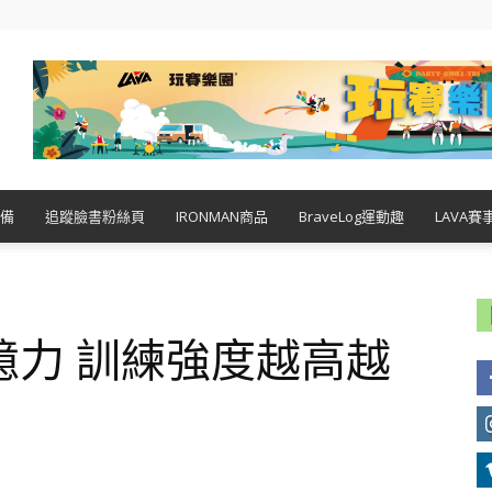
備
追蹤臉書粉絲頁
IRONMAN商品
BraveLog運動趣
LAVA賽
憶力 訓練強度越高越