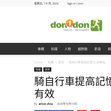
星期五, 7 8 月, 2026
Sign in / Join
Don1Don
動
一
動
專欄
知識
人物
越野跑
影音
裝
Home
知識
其他
騎自行車提高記憶力 訓練強...
知識
其他
騎自行車提高記
有效
By
alice chiu
-
2020年10月13日