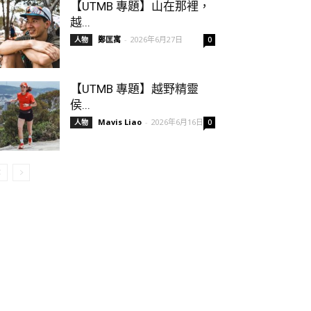
【UTMB 專題】山在那裡，
越...
鄭匡寓
-
2026年6月27日
人物
0
【UTMB 專題】越野精靈
侯...
Mavis Liao
-
2026年6月16日
人物
0