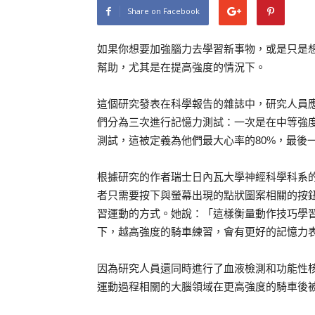
Share on Facebook
如果你想要加強腦力去學習新事物，或是只是想
幫助，尤其是在提高強度的情況下。
這個研究發表在科學報告的雜誌中，研究人員應
們分為三次進行記憶力測試：一次是在中等強度
測試，這被定義為他們最大心率的80%，最後
根據研究的作者瑞士日內瓦大學神經科學科系的博士B
者只需要按下與螢幕出現的點狀圖案相關的按
習運動的方式。她說：「這樣衡量動作技巧學
下，越高強度的騎車練習，會有更好的記憶力
因為研究人員還同時進行了血液檢測和功能性
運動過程相關的大腦領域在更高強度的騎車後