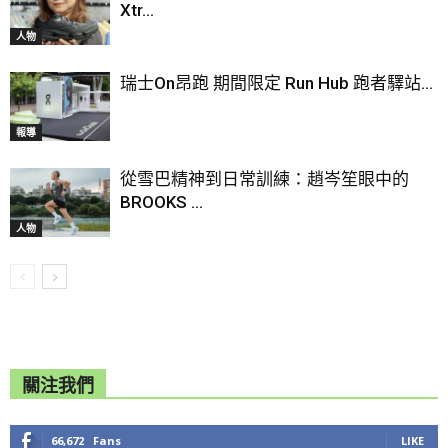
Xtr...
人物
瑞士On昂跑 期間限定 Run Hub 跑者驛站...
報導
從雪巴精神到日常訓練：趙岑笙眼中的
BROOKS ...
人物
關注我們
66,672
Fans
LIKE