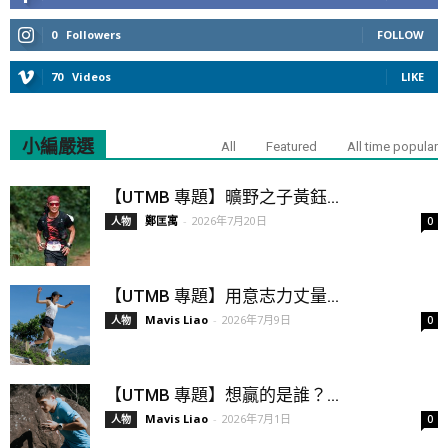
0
Followers
FOLLOW
70
Videos
LIKE
小編嚴選
All
Featured
All time popular
【UTMB 專題】曠野之子黃鈺...
鄭匡寓
-
2026年7月20日
人物
0
【UTMB 專題】用意志力丈量...
Mavis Liao
-
2026年7月9日
人物
0
【UTMB 專題】想贏的是誰？...
Mavis Liao
-
2026年7月1日
人物
0