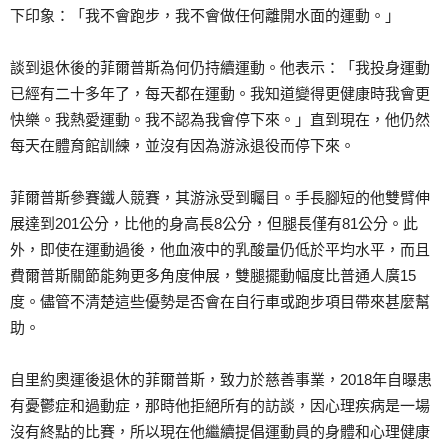
下印象：「我不會跑步，我不會做任何離開水面的運動。」
談到退休後的菲爾普斯為何仍持續運動。他表示：「我投身運動
已經有二十多年了，每天都在運動。我知道變得更健康時我會更
快樂。我熱愛運動。我不認為我會停下來。」直到現在，他仍然
每天在體育館訓練，並沒有因為游泳退役而停下來。
菲爾普斯參賽鐵人競賽，其游泳受到矚目。手長腳短的他雙臂伸
展達到201公分，比他的身高長8公分，但腿長僅有81公分。此
外，即使在運動過後，他血液中的乳酸量仍低於平均水平，而且
費爾普斯關節能夠更多角度伸展，雙腿擺動幅度比普通人廣15
度。儘管不清楚這些優勢是否會在自行車或跑步項目帶來甚麼幫
助。
自里約奧運後退休的菲爾普斯，致力於慈善事業，2018年自曝患
有憂鬱症和過動症，那時他拒絕所有的訪談，因心理疾病是一場
沒有終點的比賽，所以現在他繼續提倡運動員的身體和心理健康