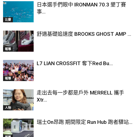
日本選手們眼中 IRONMAN 70.3 墾丁賽
事...
比賽
舒適基礎追速度 BROOKS GHOST AMP ...
報導
L7 LIAN CROSSFIT 奪下Red Bu...
報導
走出去每一步都是戶外 MERRELL 攜手
Xtr...
人物
瑞士On昂跑 期間限定 Run Hub 跑者驛站...
報導