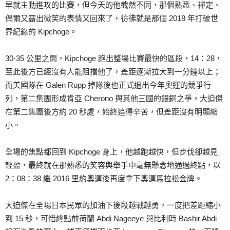
早就主動進攻的比賽，但今天的他截然不同，那個熟悉、禪定、
偶爾又露出微笑的表情又回來了，彷彿就是那個 2018 年打破世
界紀錄的 Kipchoge。
30-35 公里之間，Kipchoge 跑出整場比賽最快的區段，14：28，
至此後方已經沒有人能阻擋他了，差距逐漸拉大到一分鐘以上；
而美國隊在 Galen Rupp 掉隊後也正式退出今年奧運的競爭行
列，第二集團形成肯亞 Cherono 與其他三國的銀銅之爭，大迫傑
在第二集團後方約 20 秒處，始終追得辛苦，但差距沒有明顯縮
小。
全場的焦點都回到 Kipchoge 身上，他越跑越快，但步伐卻越見
輕盈，最終就在那熟悉的笑容與舉手中毫無懸念地通過終點，以
2：08：38 繼 2016 里約奧運後再度拿下奧運馬拉松金牌。
大迫傑在全場日本民眾的加油下後段越戰越勇，一度把差距縮小
到 15 秒，可惜終點前荷蘭 Abdi Nageeye 與比利時 Bashir Abdi