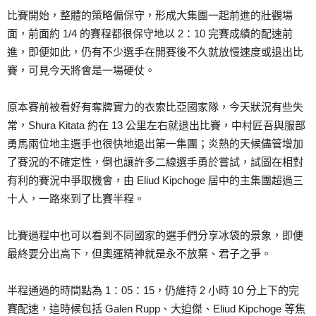
比賽開始，整體的策略偏保守，形成大集團一起前進的壯觀場
面，前面約 1/4 的賽程都很保守地以 2：10 完賽成績的配速前
進，即便如此，仍有不少選手在開賽後不久就放慢速度或退出比
賽，可見今天將會是一場硬仗。
原本賽前被看好有奪牌實力的衣索比亞國家隊，今天狀況有些失
常，Shura Kitata 約在 13 公里左右就退出比賽，中村匠吾與服部
勇馬兩位地主選手也很快地退出第一集團；炎熱的天候儘管增加
了賽況的不確定性，倒也讓許多二線選手勇於嘗試，試圖在相對
有利的賽況中爭取機會，由 Eliud Kipchoge 居中的主集團超過三
十人，一路來到了比賽半程。
比賽過程中也可以看到不同國家的選手們分享冰袋的景象，即便
最終要分出高下，但奧運精神就是永不放棄、君子之爭。
半程通過的時間點為 1：05：15，仍維持 2 小時 10 分上下的完
賽配速，這時候包括 Galen Rupp、大迫傑、Eliud Kipchoge 等焦