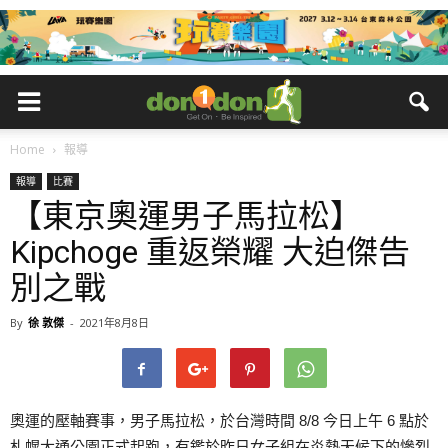
Home
報導
報導
比賽
【東京奧運男子馬拉松】
Kipchoge 重返榮耀 大迫傑告
別之戰
By
徐 敦傑
-
2021年8月8日
奧運的壓軸賽事，男子馬拉松，於台灣時間 8/8 今日上午 6 點於
札幌大通公園正式起跑，有鑑於昨日女子組在炎熱天候下的慘烈