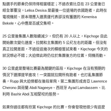
點選手的節奏仍保持得相當穩定；不過衣索比亞在 23 公里後已
經全軍覆沒，Lelisa Desisa 是最後一位退場的衣國跑者，此時在
電視機前、原本理應入選奧運代表卻沒有獲選的 Kenenisa
Bekele，心中應是百感交集吧。
25 公里後集團人數陸續減少，但仍有 20 人以上，Kipchoge 自此
開始數次變化速度，拉開和主集團約 5 公尺左右的距離，但沒有
真正拉開差距，不過從這幾次的積極嘗試來看，Kipchoge 今天的
狀況想必不錯；大迫傑此時仍位於集團後方的位置，伺機而動。
30 公里處是整場比賽最為關鍵的區段，Kipchoge 在沒有預期的
情況下選擇提早進攻！一突圍就拉開所有跑者，也打亂集團節
奏，Rupp 與大迫傑都在後段單飛，第二集團形成肯亞 Lawrence
Cherono 與荷蘭 Abdi Nageeye、西班牙 Ayad Lamdassem、比
利時 Bashir Abdi 互相緊咬的態勢。
如果你過往都有欣賞 Kipchoge 的比賽，你會發現他很少有這麼