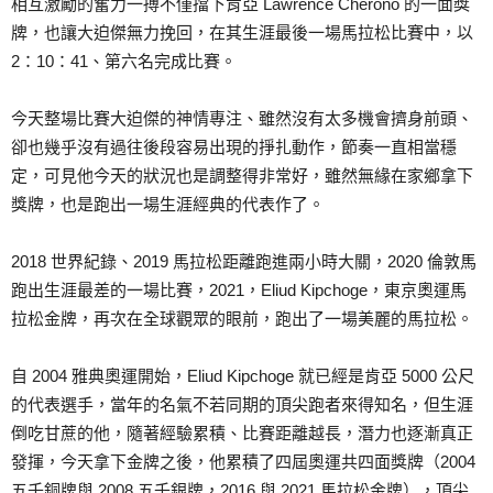
相互激勵的奮力一搏不僅擋下肯亞 Lawrence Cherono 的一面獎
牌，也讓大迫傑無力挽回，在其生涯最後一場馬拉松比賽中，以
2：10：41、第六名完成比賽。
今天整場比賽大迫傑的神情專注、雖然沒有太多機會擠身前頭、
卻也幾乎沒有過往後段容易出現的掙扎動作，節奏一直相當穩
定，可見他今天的狀況也是調整得非常好，雖然無緣在家鄉拿下
獎牌，也是跑出一場生涯經典的代表作了。
2018 世界紀錄、2019 馬拉松距離跑進兩小時大關，2020 倫敦馬
跑出生涯最差的一場比賽，2021，Eliud Kipchoge，東京奧運馬
拉松金牌，再次在全球觀眾的眼前，跑出了一場美麗的馬拉松。
自 2004 雅典奧運開始，Eliud Kipchoge 就已經是肯亞 5000 公尺
的代表選手，當年的名氣不若同期的頂尖跑者來得知名，但生涯
倒吃甘蔗的他，隨著經驗累積、比賽距離越長，潛力也逐漸真正
發揮，今天拿下金牌之後，他累積了四屆奧運共四面獎牌（2004
五千銅牌與 2008 五千銀牌，2016 與 2021 馬拉松金牌），頂尖