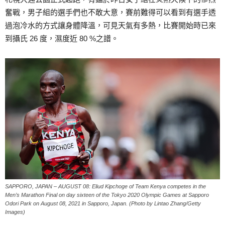
奮戰，男子組的選手們也不敢大意，賽前難得可以看到有選手透
過泡冷水的方式讓身體降溫，可見天氣有多熱，比賽開始時已來
到攝氏 26 度，濕度近 80 %之譜。
SAPPORO, JAPAN – AUGUST 08: Eliud Kipchoge of Team Kenya competes in the
Men’s Marathon Final on day sixteen of the Tokyo 2020 Olympic Games at Sapporo
Odori Park on August 08, 2021 in Sapporo, Japan. (Photo by Lintao Zhang/Getty
Images)