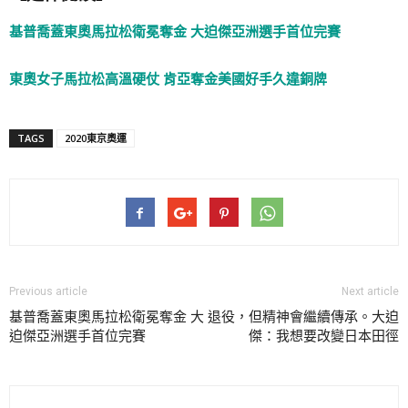
基普喬蓋東奧馬拉松衛冕奪金 大迫傑亞洲選手首位完賽
東奧女子馬拉松高溫硬仗 肯亞奪金美國好手久違銅牌
TAGS
2020東京奧運
Previous article
Next article
基普喬蓋東奧馬拉松衛冕奪金 大
退役，但精神會繼續傳承。大迫
迫傑亞洲選手首位完賽
傑：我想要改變日本田徑