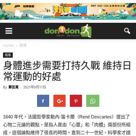
Home
報導
報導
身體進步需要打持久戰 維持日
常運動的好處
By
鄭匡寓
-
2021年9月11日
1640 年代，法國哲學家勒內·笛卡爾（René Descartes）提出了
心物二元論的觀點，是指人是由「心靈」和「肉體」兩部份所組
成，這個論點維持了很長的時間。直到二十一世紀，科學家才證