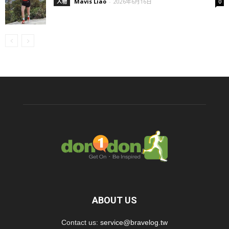
Mavis Liao
-
2026年6月16日
人物
0
ABOUT US
Contact us:
service@bravelog.tw