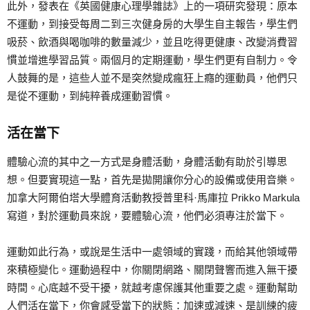
此外，發表在《英國健康心理學雜誌》上的一項研究發現：原本
不運動，到接受每周二到三次健身房的大學生自主報告，學生們
吸菸、飲酒與喝咖啡的數量減少，並且吃得更健康、改變消費習
慣並增進學習品質。兩個月的定期運動，學生們更有自制力。令
人鼓舞的是，這些人並不是突然變成瘋狂上癮的運動員，他們只
是從不運動，到純粹養成運動習慣。
活在當下
體驗心流的其中之一方式是身體活動，身體活動有助於引導思
想。但要實現這一點，首先是拋開讓你分心的設備或使用音樂。
加拿大阿爾伯塔大學體育活動教授普里科·馬庫拉 Prikko Markula
寫道，對於運動員來說，要體驗心流，他們必須專注於當下。
運動如此行為，或說是生活中一處領域的實踐，而給其他領域帶
來積極變化。運動過程中，你關閉網路、關閉聲響而進入無干擾
時間。心底越不受干擾，就越考慮保護其他重要之處。運動幫助
人們活在當下，你會感受當下的狀態：加速或減速、是訓練的疲