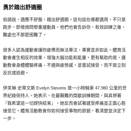
勇於踏出舒適圈
俗語說，適應不舒服，踏出舒適圈。這句話在哪都適用，不只是
跑步，即使詢問舉重運動員，他們也會告訴你，有效訓練之後，
難處也不那麼困難了。
很多人認為運動會讓你疲憊而無法專注，事實並非如此。體育活
動會產生相反的效果，增強大腦功能和能量。更有幫助的是，運
動教會身體體驗疼痛、不適與疲勞感，並嘗試接受，而不是立刻
反抗或逃避。
伊芙琳·史蒂文斯 Evelyn Stevens 是一小時騎乘 47.980 公里的世
界紀錄保持人。她表示，在最艱難的間歇訓練期間，與其想著
『我希望這一切趕快結束』，她反而會試著感受疼痛並正面心態
接受它。體育活動教會你如何接受事物的原貌，看清楚並決定下
一步。