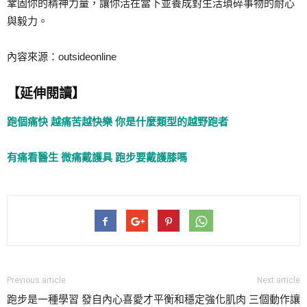
鞏固你的精神力量，讓你活在當下並養成對生活瑣碎事物的耐心
與毅力。
內容來源：outsideonline
【延伸閱讀】
跑個痛快 越痛苦越快樂 你是什​​麼類型的越野跑者
有痛看醫生 微痛戴護具 跑步要戴護膝嗎
Previous article
Next article
跑步是一種學習 發自內心喜愛才
平衡和穩定強化肌肉 三個動作讓