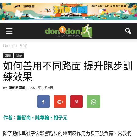
Home
知識
知識
訓練
如何善用不同路面 提升跑步訓
練效果
By
運動科學網
-
2021年11月5日
作者：董智尚、陳韋翰、相子元
除了動作與鞋子會影響跑步的地面反作用力及下肢負荷，當我們