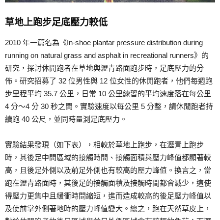
草地上跑步足底壓力較低
2010 年一篇名為《In-shoe plantar pressure distribution during
running on natural grass and asphalt in recreational runners》的
研究，探討休閒跑者在草地與瀝青路面跑步時，足底壓力的分
佈。研究招募了 32 位男性與 12 位女性的休閒跑者，他們每週跑
步里程平均 35.7 公里，日常 10 公里練習的平均速度落在每公里
4 分～4 分 30 秒之間。實驗速度以每公里 5 分整，請休閒跑者持
續跑 40 公尺，並同時量測足底壓力。
實驗結果發現（如下表），相較於草地上跑步，在瀝青上跑步
時，其後足中間區域的接觸時間、接觸面積與壓力峰值都顯著較
高，且後足外側以及前足外側也有較高的壓力峰值。換言之，當
跑在瀝青路面時，其後足的接觸面積及接觸時間都會減少，這使
得壓力更集中且緩衝時間縮短，進而造成較高的後足壓力峰值以
及使前掌外側著地時的壓力峰值變大。總之，跑在天然草皮上，