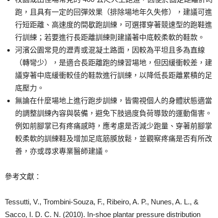
跑，且具有一定的回彈效果（排除場地年久失修），建議可進
行短距離、高速度的間歇跑訓練，可選擇穿著競速型的跑鞋進
行訓練；若要進行長距離訓練則建議著中底較柔軟的鞋款。
河濱公園常見的瀝青或混凝土路面，因較為平坦且多為直線
（轉彎少），是適合長距離跑的練習場地，但因緩衝較差，建
議穿著中底緩衝較佳的鞋款進行訓練，以降低長距離累積的足
底壓力。
無論在什麼場地上進行跑步訓練，皆需視個人的身體狀態適當
的調整訓練內容與裝備，避免下肢過度負荷導致的運動傷害。
例如前腳掌已有疼痛感時，應考慮是否減少跑量、穿著前腳掌
較柔軟的訓練鞋及增加足底筋膜放鬆，並觀察疼痛是否有所改
善，亦或尋求專業醫師建議。
參考文獻：
Tessutti, V., Trombini-Souza, F., Ribeiro, A. P., Nunes, A. L., &
Sacco, I. D. C. N. (2010). In-shoe plantar pressure distribution