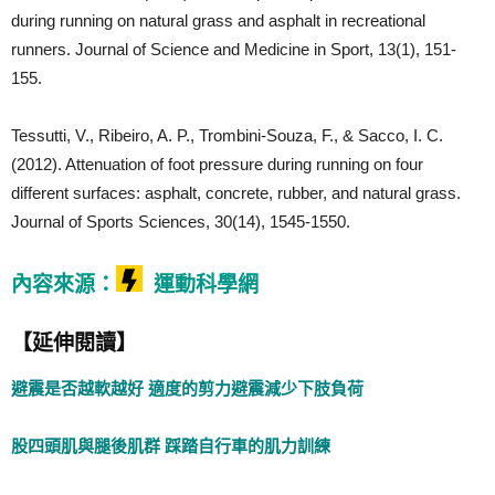
during running on natural grass and asphalt in recreational
runners. Journal of Science and Medicine in Sport, 13(1), 151-
155.
Tessutti, V., Ribeiro, A. P., Trombini-Souza, F., & Sacco, I. C.
(2012). Attenuation of foot pressure during running on four
different surfaces: asphalt, concrete, rubber, and natural grass.
Journal of Sports Sciences, 30(14), 1545-1550.
內容來源：
運動科學網
【延伸閱讀】
避震是否越軟越好 適度的剪力避震減少下肢負荷
股四頭肌與腿後肌群 踩踏自行車的肌力訓練