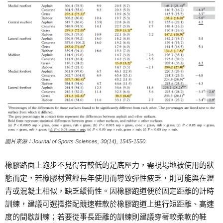
圖片來源：Journal of Sports Sciences, 30(14), 1545-1550.
橡膠路面上跑步不見得有較低的足底壓力，需視場地被使用的狀
態而定，若橡膠材質經長年使用而導致彈性疲乏，則可能與在瀝
青或混凝土相似，缺乏緩衝性。因橡膠跑道便於固定距離的計時
訓練，建議可選擇搭配競速鞋款於橡膠跑道上進行短距離、高速
度的間歇訓練；若要從事長距離的訓練則建議穿著較柔軟的鞋