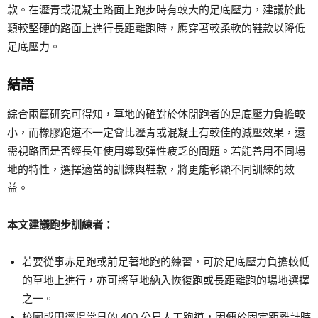
款。在瀝青或混凝土路面上跑步時有較大的足底壓力，建議於此
類較堅硬的路面上進行長距離跑時，應穿著較柔軟的鞋款以降低
足底壓力。
結語
綜合兩篇研究可得知，草地的確對於休閒跑者的足底壓力負擔較
小，而橡膠跑道不一定會比瀝青或混凝土有較佳的減壓效果，還
需視路面是否經長年使用導致彈性疲乏的問題。若能善用不同場
地的特性，選擇適當的訓練與鞋款，將更能彰顯不同訓練的效
益。
本文建議跑步訓練者：
若要從事赤足跑或前足著地跑的練習，可於足底壓力負擔較低
的草地上進行，亦可將草地納入恢復跑或長距離跑的場地選擇
之一。
校園或田徑場常見的 400 公尺人工跑道，因便於固定距離計時