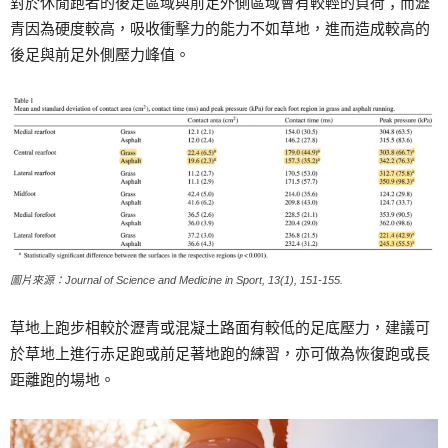
對於休閒跑者的後足區域與前足外側區域會有較輕的負荷；而瀝
青因為硬度較高，吸收衝擊力的能力不如草地，進而造成較高的
後足與前足外側壓力峰值。
圖片來源：Journal of Science and Medicine in Sport, 13(1), 151-155.
草地上跑步相較於瀝青或混凝土路面有較低的足底壓力，建議可
於草地上進行赤足跑或前足著地跑的練習，亦可做為恢復跑或長
距離跑的場地。