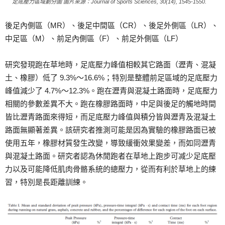
足底壓力區域劃分圖 圖片來源：Journal of Sports Sciences, 30(14), 1545-1550.
後足內側區（MR）、後足中間區（CR）、後足外側區（LR）、
中足區（M）、前足內側區（F）、前足外側區（LF）
研究發現跑在草地時，足底壓力峰值相較其它路面（瀝青、混凝
土、橡膠）低了 9.3%～16.6%；特別是整體前足區域的足底壓力
峰值減少了 4.7%～12.3%。跑在瀝青與混凝土路面時，足底壓力
相關的參數差異不大。跑在橡膠路面時，中足與後足的觸地時間
皆比瀝青路面來得短，而足底壓力峰值與積分皆與瀝青及混凝土
路面無顯著差異。該研究者推測可能是因為實驗的橡膠路面已被
使用五年，橡膠材質發生改變，導致緩衝效果變差，而如同瀝青
與混凝土路面。研究者認為休閒跑者在草地上跑步可减少足底壓
力以及可能降低肌肉骨骼系統的總壓力，從而有利於草地上的練
習，特別是長距離訓練。