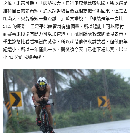
之風，未來可期，「雨勢很大，自行車感覺比較危險，所以還是
維持自己的節奏騎，進入跑步項目後就很想把他追回來，但是差
距滿大，只能縮短一些距離。」藍文謙說：「雖然是第一次比
51.5 的距離，但是平常練習就有這個量，所以體能上可以應付，
到賽事末段還有餘力可以加速追。」桃園縣隊教練簡微禎表示，
學生說想比看看標鐵的感覺，所以就帶他們來試試看，但他們年
紀還小，所以一年僅此一次，簡微禎今天自己也下場比賽，以 2
小 41 分的成績完成。