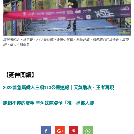
總排第四名，楊子慶。2022普悠瑪在大雨中落幕，無論好壞，都要開心迎接未來！享受
吧，鐵人！明年見
【延伸閱讀】
2022普悠瑪鐵人三項113公里速報｜天氣助攻、王者再現
跑個不停的雙手 羊角妹陳姿予「推」進鐵人賽