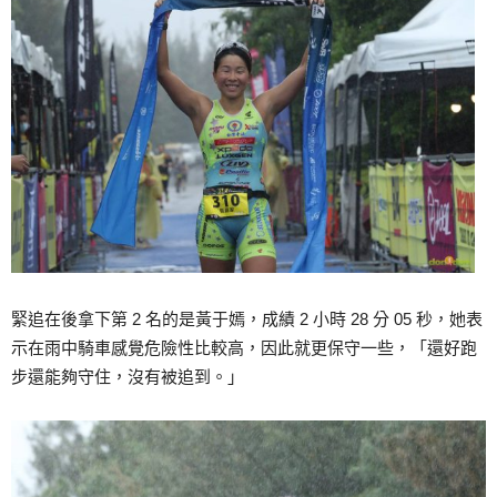
緊追在後拿下第 2 名的是黃于嫣，成績 2 小時 28 分 05 秒，她表
示在雨中騎車感覺危險性比較高，因此就更保守一些，「還好跑
步還能夠守住，沒有被追到。」