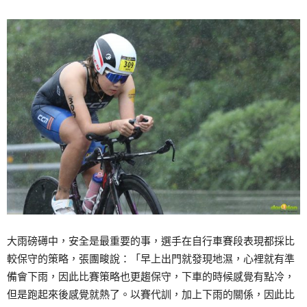
大雨磅礡中，安全是最重要的事，選手在自行車賽段表現都採比
較保守的策略，張團畯說：「早上出門就發現地濕，心裡就有準
備會下雨，因此比賽策略也更趨保守，下車的時候感覺有點冷，
但是跑起來後感覺就熱了。以賽代訓，加上下雨的關係，因此比