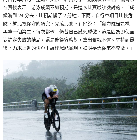
在賽後表示，游泳成績不如預期，是這次比賽最該檢討的，「成
績游到 24 分去，比預期慢了 2 分鐘，下雨，自行車項目比較危
險，就比較保守的騎完，完成比賽。」他說：「實力就是這樣，
再拿一個第二，每次都輸，仍替自己感到驕傲，這是因為即使面
對註定失敗的結局，還是能從容應對，拿出奮戰不懈、堅持到最
後，力求上進的決心！讓理想能實現，證明夢想從來不卑微。」