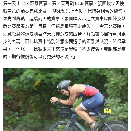
第一天比 113 距離賽事，第 2 天再戰 51.5 賽事，張團畯今天按
照自己的節奏完成比賽， 游泳領先上岸後，保持著相當的優勢，
領先到終點，連續兩天的賽事，張團畯表示這次賽事以訓練及熟
悉比賽節奏為第一目標，但還是累積不少疲勞，「今天比賽時，
就感覺身體還累積著昨天比賽造成的疲勞，有點擔心自行車與跑
步的表現，因此比賽中特別注意後面選手的距離與狀況，確保戰
果。」他說：「比賽兩天下來還是累積了不少疲勞，雙腿都是痠
的，期待恢復後可以有更好的表現。」