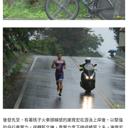
後發先至，有著核子火車頭稱號的謝育宏在游泳上岸後，以堅強
的自行車實力，逆轉藍文謙，靠實力拿下總成績第 2 名，謝育宏