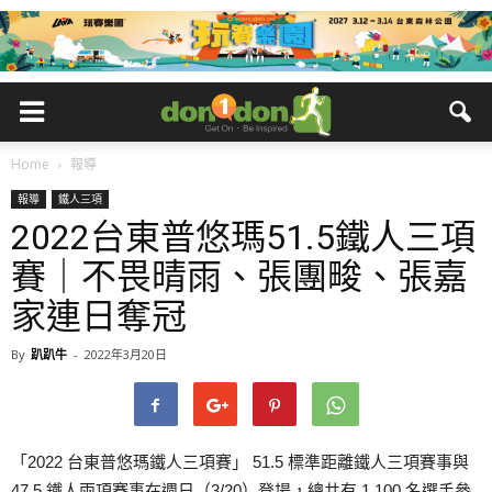
Home
報導
報導
鐵人三項
2022台東普悠瑪51.5鐵人三項
賽｜不畏晴雨、張團畯、張嘉
家連日奪冠
By
趴趴牛
-
2022年3月20日
「2022 台東普悠瑪鐵人三項賽」 51.5 標準距離鐵人三項賽事與
47.5 鐵人兩項賽事在週日（3/20）登場，總共有 1,100 名選手參