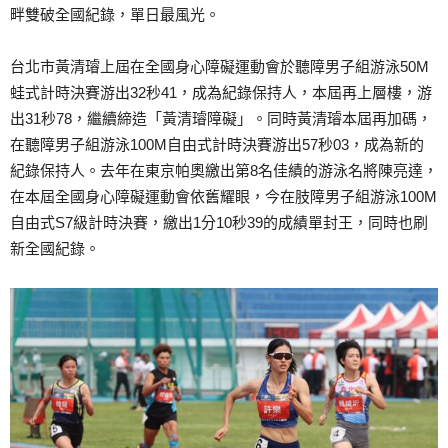
畔雙破全國紀錄，單日最風光。
台北市黃清璿上屆在全國身心障礙運動會於聽障男子組游泳50M
蛙式計時決賽游出32秒41，成為紀錄保持人，本屆再上層樓，游
出31秒78，繼續締造「黃清璿障礙」。同時黃清璿本屆再加碼，
在聽障男子組游泳100M自由式計時決賽游出57秒03，成為新的
紀錄保持人。去年在東京帕奧繳出第8名佳績的游泳名將陳亮達，
在本屆全國身心障礙運動會依舊耀眼，今在肢障男子組游泳100M
自由式S7級計時決賽，繳出1分10秒39的成績單封王，同時也刷
新全國紀錄。