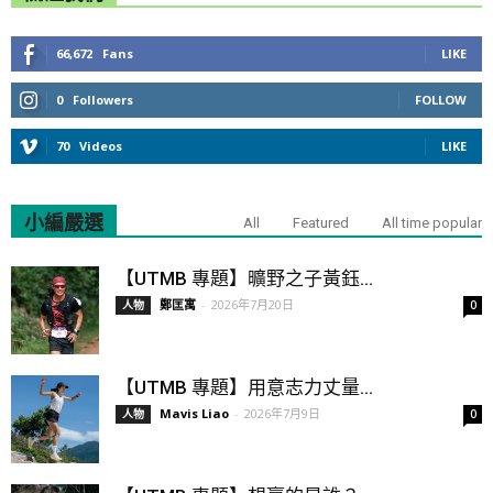
66,672
Fans
LIKE
0
Followers
FOLLOW
70
Videos
LIKE
小編嚴選
All
Featured
All time popular
【UTMB 專題】曠野之子黃鈺...
鄭匡寓
-
2026年7月20日
人物
0
【UTMB 專題】用意志力丈量...
Mavis Liao
-
2026年7月9日
人物
0