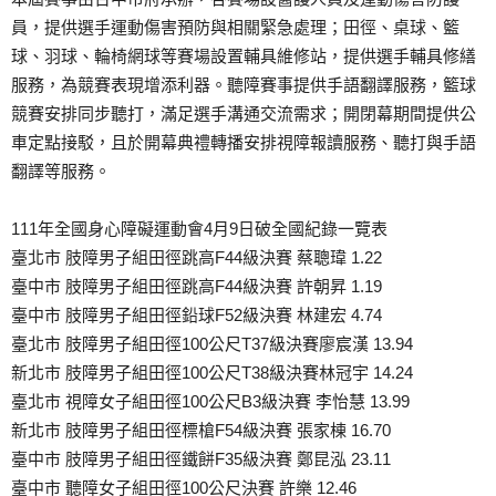
員，提供選手運動傷害預防與相關緊急處理；田徑、桌球、籃
球、羽球、輪椅網球等賽場設置輔具維修站，提供選手輔具修繕
服務，為競賽表現增添利器。聽障賽事提供手語翻譯服務，籃球
競賽安排同步聽打，滿足選手溝通交流需求；開閉幕期間提供公
車定點接駁，且於開幕典禮轉播安排視障報讀服務、聽打與手語
翻譯等服務。
111年全國身心障礙運動會4月9日破全國紀錄一覽表
臺北市 肢障男子組田徑跳高F44級決賽 蔡聰瑋 1.22
臺中市 肢障男子組田徑跳高F44級決賽 許朝昇 1.19
臺中市 肢障男子組田徑鉛球F52級決賽 林建宏 4.74
臺北市 肢障男子組田徑100公尺T37級決賽廖宸漢 13.94
新北市 肢障男子組田徑100公尺T38級決賽林冠宇 14.24
臺北市 視障女子組田徑100公尺B3級決賽 李怡慧 13.99
新北市 肢障男子組田徑標槍F54級決賽 張家棟 16.70
臺中市 肢障男子組田徑鐵餅F35級決賽 鄭昆泓 23.11
臺中市 聽障女子組田徑100公尺決賽 許樂 12.46