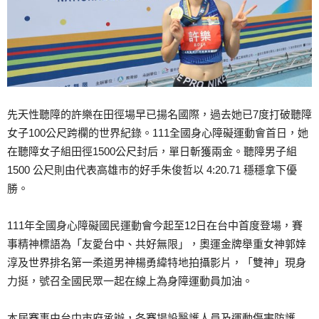
先天性聽障的許樂在田徑場早已揚名國際，過去她已7度打破聽障
女子100公尺跨欄的世界紀錄。111全國身心障礙運動會首日，她
在聽障女子組田徑1500公尺封后，單日斬獲兩金。聽障男子組
1500 公尺則由代表高雄市的好手朱俊哲以 4:20.71 穩穩拿下優
勝。
111年全國身心障礙國民運動會今起至12日在台中首度登場，賽
事精神標語為「友愛台中、共好無限」，奧運金牌舉重女神郭婞
淳及世界排名第一柔道男神楊勇緯特地拍攝影片，「雙神」現身
力挺，號召全國民眾一起在線上為身障運動員加油。
本屆賽事由台中市府承辦，各賽場設醫護人員及運動傷害防護