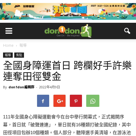
Home
報導
報導
焦點
全國身障運首日 跨欄好手許樂
連奪田徑雙金
By
don1don編輯群
-
2022年4月9日
111年全國身心障礙運動會今在台中舉行開幕式，正式揭開序
幕，首日就「破聲連連」，單日就有16種類打破全國紀錄，其中
田徑項目包辦10個種類。個人部分，聽障選手黃清璿，在游泳池