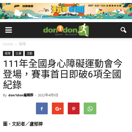
Home
報導
報導
比賽
活動
111年全國身心障礙運動會今
登場，賽事首日即破6項全國
紀錄
By
don1don編輯群
-
2022年4月9日
圖、文記者／盧郁婷