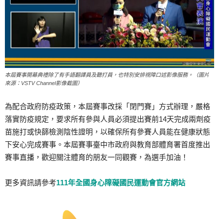
本屆賽事開幕典禮除了有手語翻譯員及聽打員，也特別安排視障口述影像服務。（圖片
來源：VSTV Channel影像截圖）
為配合政府防疫政策，本屆賽事改採「閉門賽」方式辦理，嚴格
落實防疫規定，要求所有參與人員必須提出賽前14天完成兩劑疫
苗施打或快篩檢測陰性證明，以確保所有參賽人員能在健康狀態
下安心完成賽事。本屆賽事臺中市政府與教育部體育署首度推出
賽事直播，歡迎關注體育的朋友一同觀賽，為選手加油！
更多資訊請參考
111年全國身心障礙國民運動會官方網站