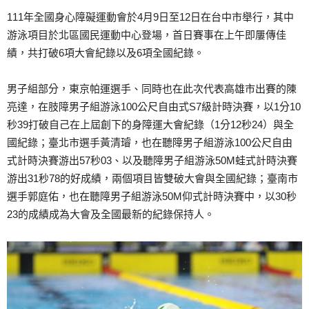
111年全國身心障礙運動會於4月9日至12日在台中市舉行，其中
游泳項目於北區國民運動中心登場，首日賽事在上午即屢傳佳
績，共打破6項大會紀錄以及6項全國紀錄。
男子組部分，東京帕運選手、同時也在此次代表高雄市出賽的陳
亮達，在肢障男子組游泳100公尺自由式S7級計時決賽，以1分10
秒39打破自己在上屆創下的身障運大會紀錄（1分12秒24）與全
國紀錄；臺北市選手黃清璿，也在聽障男子組游泳100公尺自由
式計時決賽游出57秒03、以及聽障男子組游泳50M蛙式計時決賽
游出31秒78的好成績，兩個項目皆雙破大會與全國紀錄；臺南市
選手郭庭佑，也在聽障男子組游泳50M仰式計時決賽中，以30秒
23的成績成為大會及全國最新的紀錄保持人。