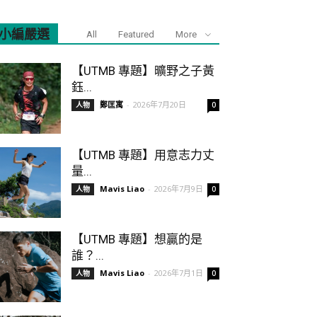
小編嚴選
All
Featured
More
【UTMB 專題】曠野之子黃
鈺...
鄭匡寓
-
2026年7月20日
人物
0
【UTMB 專題】用意志力丈
量...
Mavis Liao
-
2026年7月9日
人物
0
【UTMB 專題】想贏的是
誰？...
Mavis Liao
-
2026年7月1日
人物
0