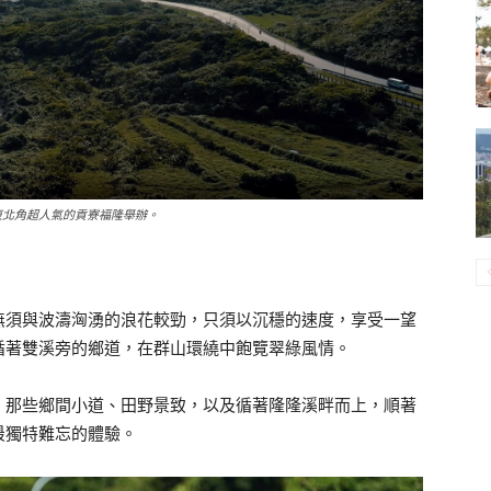
月 19 日在東北角超人氣的貢寮福隆舉辦。
無須與波濤洶湧的浪花較勁，只須以沉穩的速度，享受一望
循著雙溪旁的鄉道，在群山環繞中飽覽翠綠風情。
。那些鄉間小道、田野景致，以及循著隆隆溪畔而上，順著
最獨特難忘的體驗。