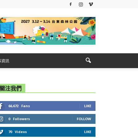
事資訊
關注我們
66,672
Fans
LIKE
0
Followers
FOLLOW
70
Videos
LIKE