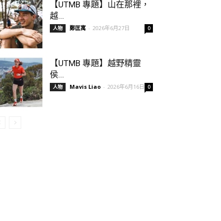
【UTMB 專題】山在那裡，
越...
鄭匡寓
-
2026年6月27日
人物
0
【UTMB 專題】越野精靈
侯...
Mavis Liao
-
2026年6月16日
人物
0