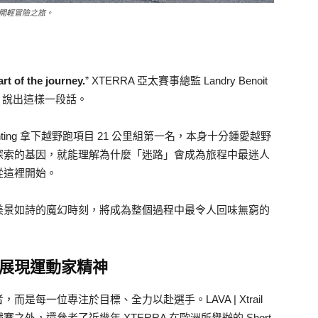
開輕冒險之旅。
art of the journey.
” XTERRA 亞太賽事總監 Landry Benoit
之後，說出這樣一段話。
rail Kenting 拿下越野跑項目 21 公里組第一名，本身十分鍾愛越野
探索的基因，就能理解為什麼「迷路」會成為旅程中最迷人
從這裡開始。
美景如詩的魔幻時刻，將成為整個過程中最令人回味無窮的
展現運動家精神
每一位專注於目標、全力以赴選手。LAVA | Xtrail
外，還參考了近幾年 XTERRA 在歐洲所舉辦的 Short