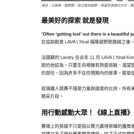
海泳、公路車、越野跑，從公路到越野，用循序漸進的方式，展
最美好的探索 就是發現
“
Often ‘getting lost’ out there is a beautiful p
在協助勘查 LAVA | Xtrail 福隆越野跑路線
法國籍的 Landry 在去年 11 月 LAVA | Xt
跑的他認為，只要生命裡擁有熱愛挑戰、渴望
的部份，因為許多不在你預期內的故事，都是
這場鐵人競賽不僅是力量與速度的比拚，所有
精采片段。
用行動感動大眾！《線上直播》
賽場上的英雄不只是指以實力贏得榮耀的獲獎者，而是
福隆站為了提升賽事觀賞價值，除了正式的標鐵賽之