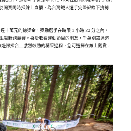
短程鐵人競賽，並於開賽同時採線上直播，為台灣鐵人選手完整記錄下拚搏
高達十萬元的總獎金，獎勵選手在時限 1 小時 20 分之內，
 5 公里越野跑競賽。喜愛收看運動節目的朋友，千萬別錯過這
無邊際擂台上激烈較勁的精采過程，您可選擇在線上觀賞，