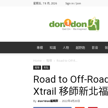
星期五, 7 8 月, 2026
Sign in / Join
Don1Don
動
一
動
專欄
知識
人物
越野跑
影音
裝
Home
報導
Road to Off-R...
報導
焦點
Road to Off-Ro
Xtrail 移師新北
By
don1don編輯群
-
2022年4月20日