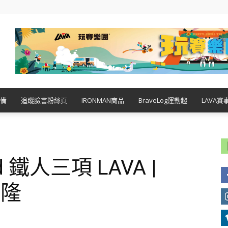
備
追蹤臉書粉絲頁
IRONMAN商品
BraveLog運動趣
LAVA賽
ad 鐵人三項 LAVA |
福隆