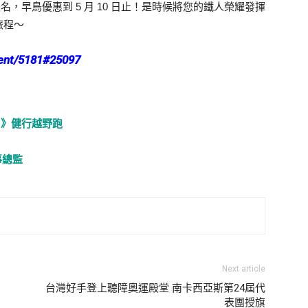
組報名，早鳥優惠到 5 月 10 日止！是時候將您的鐵人榮耀發揮
旅程～
nt/5181#25097
U》健行越野跑
事總監
Next article
》
台灣好手登上聽障奧運殿堂 南卡西亞斯第24屆代
表團授旗