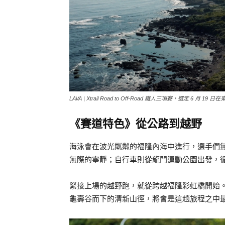
LAVA | Xtrail Road to Off-Road 鐵人三項賽，選定 6 
《賽道特色》從公路到越野
海泳會在波光粼粼的福隆內海中進行，選手們
無際的寧靜；自行車則從龍門運動公園出發，
緊接上場的越野跑，就從跨越福隆彩虹橋開始
龜壽谷而下的清新山徑，將會是這趟旅程之中