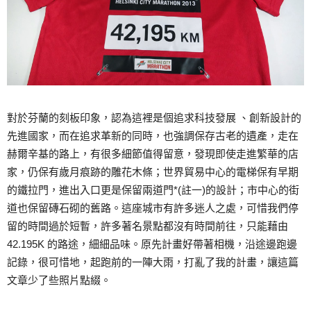
對於芬蘭的刻板印象，認為這裡是個追求科技發展 、創新設計的
先進國家，而在追求革新的同時，也強調保存古老的遺產，走在
赫爾辛基的路上，有很多細節值得留意，發現即使走進繁華的店
家，仍保有歲月痕跡的雕花木條；世界貿易中心的電梯保有早期
的鐵拉門，進出入口更是保留兩道門*(註一)的設計；市中心的街
道也保留磚石砌的舊路。這座城市有許多迷人之處，可惜我們停
留的時間過於短暫，許多著名景點都沒有時間前往，只能藉由
42.195K 的路途，細細品味。原先計畫好帶著相機，沿途邊跑邊
記錄，很可惜地，起跑前的一陣大雨，打亂了我的計畫，讓這篇
文章少了些照片點綴。