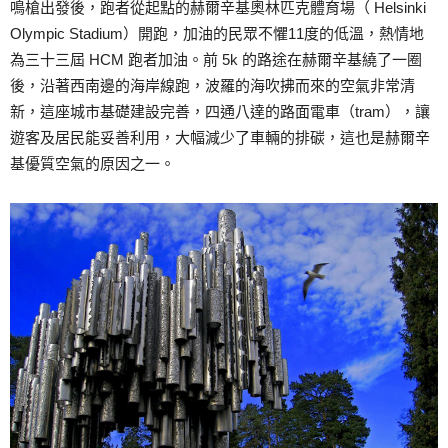
鳴槍出發後，跑者從起點的赫爾辛基奧林匹克體育場（ Helsinki
Olympic Stadium）開跑，加油的民眾不懼11度的低溫，熱情地
為三十三屆 HCM 跑者加油。前 5k 的路途在赫爾辛基繞了一圈
後，沿著西南邊的海岸線跑，波羅的海吹拂而來的空氣非常清
新，這座城市基礎建設完善，四通八達的路面電車（tram），讓
遊客及居民能妥善利用，大幅減少了車輛的排碳，這也是赫爾辛
基優質空氣的原因之一。