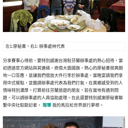
左1:廖秘書，右1: 辦事處林代表
分享賽事心得前，要特別感謝台灣駐芬蘭辦事處的熱心招待，當
初透過官方網站與其連絡，商借大面國旗，熱心的廖秘書很爽朗
地一口答應，並讓我們借放大件行李於辦事處，當晚宴請我們享
用中式餐點，並邀請辦事處代表為我們打氣，在異鄉感受到的人
情味特別濃厚。打算前往芬蘭旅遊的朋友，若在當地有遇到問
題，可以請辦事處的人員協助處理。在此還要特別感謝廖秘書聯
繫中央社駐歐記者，
報導
我的馬拉松世界旅行夢想。