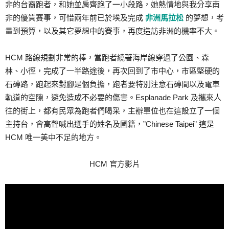
非的台裔跑者，和她並肩齊跑了一小段路，她熱情地與我分享南
非的優質賽事，可惜兩年前已於埃及完成
非洲馬拉松
的夢想，考
量到預算，以及其它夢想中的賽事，再度造訪非洲的機率不大。
HCM 路線規劃非常的棒，當跑者繞著海岸線穿過了公園、森
林、小徑，完成了一半路途後，再次回到了市中心，市區堅硬的
石磚路，跑起來對腳是個負擔，跑者要特別注意石磚間以及電車
軌道的空隙，避免造成不必要的傷害。Esplanade Park 及攜來人
往的街上，都有民眾為跑者們喝采，主辦單位也在這設立了一個
主持台，會高聲喊出選手的姓名及國籍，”Chinese Taipei” 這是
HCM 唯一美中不足的地方。
HCM 官方影片