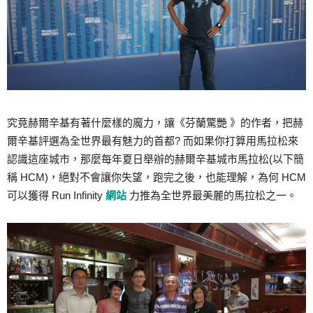
究竟赫爾辛基有著什麼樣的魔力，讓《芬蘭驚艷 》的作者，把赫
爾辛基評選為全世界最有魅力的首都? 而如果你打算用馬拉松來
認識這座城市，那麼每年夏日舉辦的赫爾辛基城市馬拉松(以下簡
稱 HCM)，絕對不會讓你失望，跑完之後，也能理解，為何 HCM
可以獲得 Run Infinity
網站
力推為全世界最美麗的馬拉松之一。