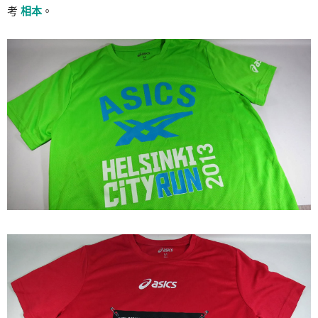
考
相本
。