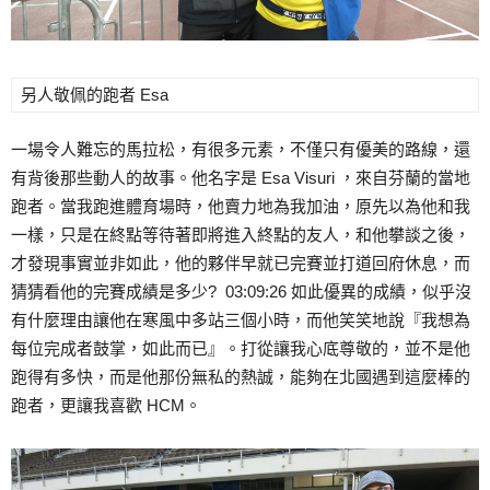
另人敬佩的跑者 Esa
一場令人難忘的馬拉松，有很多元素，不僅只有優美的路線，還
有背後那些動人的故事。他名字是 Esa Visuri ，來自芬蘭的當地
跑者。當我跑進體育場時，他賣力地為我加油，原先以為他和我
一樣，只是在終點等待著即將進入終點的友人，和他攀談之後，
才發現事實並非如此，他的夥伴早就已完賽並打道回府休息，而
猜猜看他的完賽成績是多少? 03:09:26 如此優異的成績，似乎沒
有什麼理由讓他在寒風中多站三個小時，而他笑笑地說『我想為
每位完成者鼓掌，如此而已』。打從讓我心底尊敬的，並不是他
跑得有多快，而是他那份無私的熱誠，能夠在北國遇到這麼棒的
跑者，更讓我喜歡 HCM。