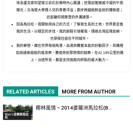
埃及盧克索仰望聳立岩石巨像時內心震盪；逆風迎著挪威冷凝的午夜
陽光；北海道大學裡人兒的青春洋溢；劃步跨越紙醉金迷的彌敦道；
近距離仰視摩登的外灘建築。
因為馬拉松，我開始用自己的方式，了解我生長的土地，世界更走進
我的生活。以穩定的步伐，我的跑鞋引領著我，環繞台灣這塊島嶼，
也穿梭往返在不同城市。
我的夢想，藏在世界每個角落，血液奔騰著本能的好動因子，耳機裡
如高速振翅般的搖滾樂，賽道旁民眾熱情的鼓舞，在42.195公里的路
上，沿途所見，都是支持我跑向終點的最大動力。
RELATED ARTICLES
MORE FROM AUTHOR
椰林風情 – 2014婆羅洲馬拉松(B...
Wan’s音樂與馬拉
松