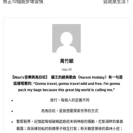
修正10個跑步壞習慣
這就是生活！
萬竹顓
http://6
【Wan’s音樂與馬拉松】
貓王的經典歌曲〈Harem Holiday〉有一句是
這樣唱著的:
“Gonna travel, gonna travel wild and free. I’m gonna
pack my bags because this great big world is calling me.”
旅行，每個人的定義不同
而馬拉松，是我想要探索世界的方式
繫緊鞋帶，記憶起每個破曉起跑前末梢神經的搔動，尼斯湖畔的裊裊
霧靄；與苦練划船的劍橋學子相互打氣；新天鵝堡蔥綠的森林小徑；