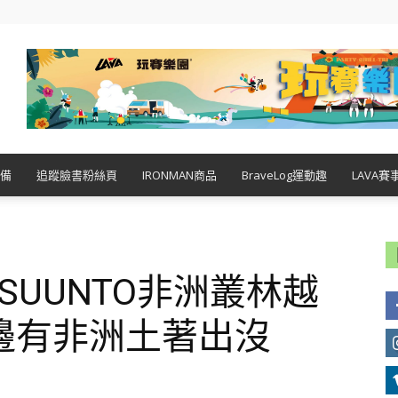
備
追蹤臉書粉絲頁
IRONMAN商品
BraveLog運動趣
LAVA賽
N-SUUNTO非洲叢林越
邊有非洲土著出沒