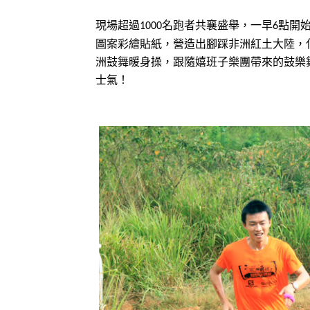
現場超過
名跑者共襄盛舉，一早
點開
1000
6
圖案彩繪貼紙，營造出腳踩非洲紅土大陸，
洲鼓舞暖身操，跟隨嬉班子樂團帶來的鼓樂
士氣！