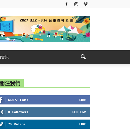
事資訊
關注我們
66,672
Fans
LIKE
0
Followers
FOLLOW
70
Videos
LIKE