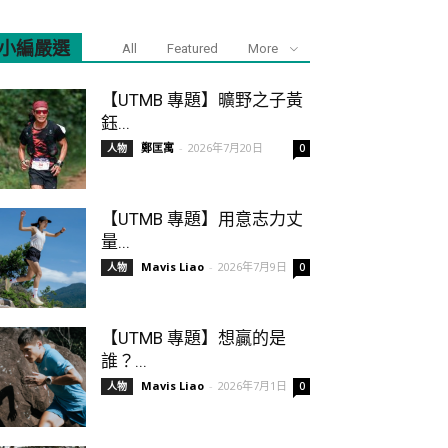
小編嚴選
All
Featured
More
【UTMB 專題】曠野之子黃
鈺...
鄭匡寓
-
2026年7月20日
人物
0
【UTMB 專題】用意志力丈
量...
Mavis Liao
-
2026年7月9日
人物
0
【UTMB 專題】想贏的是
誰？...
Mavis Liao
-
2026年7月1日
人物
0