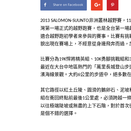
Share on Facebook
非洲叢林越野賽，
2013 SALOMON-SUUNTO
11
灣第一場正式的越野跑賽，也是全台第一場
適合越野跑初學者來參與的賽事。比賽有挑
貌出現在賽場上，不經意從身邊飛奔而過，
比賽分為
悍將精英組、
勇腳挑戰組和
19K
10K
最近在大台中地區熱門的「萬里長城登山步
濱海線景觀。大約
公里的步道中，絕多數
6
其它路徑以紅土丘陵、圓滑的鵝卵石、泥坡
組在衝回終點前最後
公里處，必須跨越一
1
以往極端陡坡或無盡的上下石階，對於首次
是個不錯的選擇。