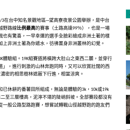
在台中知名景觀地區─望高寮夜景公園舉辦，是中台
/3
越野路線
比例最高
的賽事（土路高達
％），也是一場
99
戰也有驚喜，一早幸運的選手全臉彩繪成非洲土著的樣
加上非洲土著為你遞水，彷彿置身非洲叢林的幻覺。
體驗組。
組賽道將橫跨大肚山之東西二麓，並穿行
3K
19K
道」，進行刺激的山林奔跑同時，又可以欣賞壯闊的西
在濃密的相思樹林遮蔽下行進，相當涼爽。
和已休耕的番薯田所組成，無論是體驗的
，
或
3k
10k
19k
條二至三層樓高，泥濘不堪的陡峭斜坡。全部賽段都沒有
從一般公路型路跑賽，想嘗試轉戰山徑越野跑的跑友們