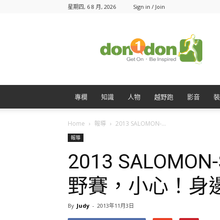
星期四, 6 8 月, 2026
Sign in / Join
Don1Don
動
一
動
專欄
知識
人物
越野跑
影音
裝
Home
報導
2013 SALOMON-...
報導
2013 SALOMO
野賽，小心！身
By
Judy
-
2013年11月3日