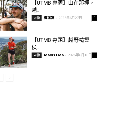
【UTMB 專題】山在那裡，
越...
鄭匡寓
-
2026年6月27日
人物
0
【UTMB 專題】越野精靈
侯...
Mavis Liao
-
2026年6月16日
人物
0