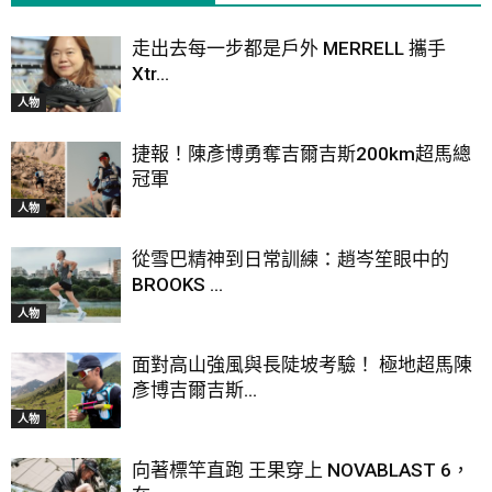
走出去每一步都是戶外 MERRELL 攜手
Xtr...
人物
捷報！陳彥博勇奪吉爾吉斯200km超馬總
冠軍
人物
從雪巴精神到日常訓練：趙岑笙眼中的
BROOKS ...
人物
面對高山強風與長陡坡考驗！ 極地超馬陳
彥博吉爾吉斯...
人物
向著標竿直跑 王果穿上 NOVABLAST 6，