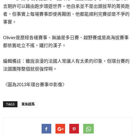
言期許可以藉由跑步環遊世界。他自承並不是
出類拔萃的菁英跑
者，但事實上每場賽事即使再艱困、他都
能順利完賽卻是不爭的
事實。
Olivier是歷經各樣賽事、無論是多日賽、越野賽或
是高海拔賽事
都依舊屹立不搖，鐵打的漢子。
編輯備註：雖說浪漫的法國人常讓人有太柔的印象，但環台
賽的
法國團隊整個就很強悍啊。
〈圖為2013年環台賽事中影像〉
TAGS
東吳超馬