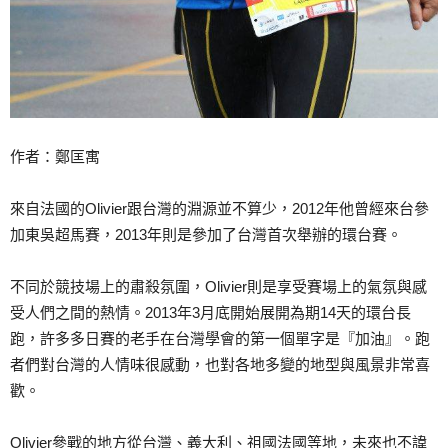
作者：鄭匡寓
來自法國的Olivier跟台灣的淵源並不算少，201
2年他曾經來台參
加東吳超馬賽，2013年則是參加了台
灣首次舉辦的環台賽。
不同於競技場上的肅殺氛圍，Olivier則是享受賽場
上的氣氛與感
受人們之間的熱情。2013年3月底開始展
開為期14天的環台長
跑，許多多日賽的老手在台灣學會的
第一個單字是『加油』。跑
者們對台灣的人情味很感動，也
對各地多變的地型與風景非常喜
歡。
Olivier參戰的地方從台灣、義大利、祖國法國等地
，未來也不諱