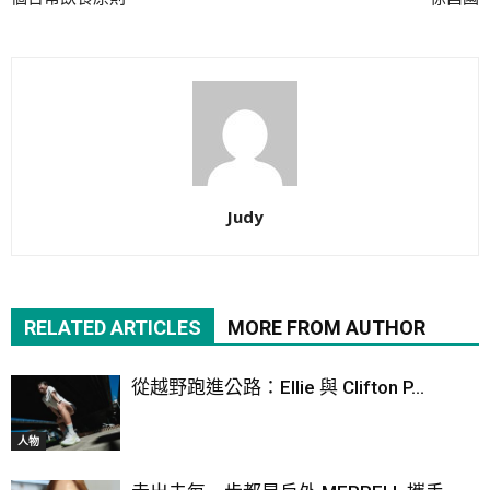
Judy
RELATED ARTICLES
MORE FROM AUTHOR
從越野跑進公路：Ellie 與 Clifton P...
人物