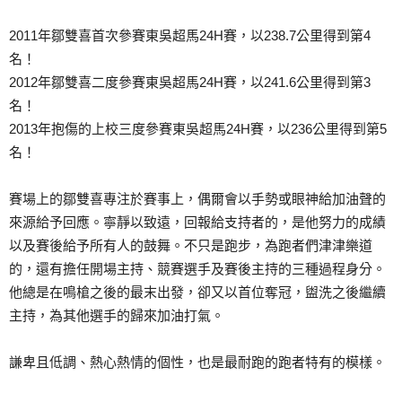
2011年鄒雙喜首次參賽東吳超馬24H賽，以238.
7公里得到第4
名！
2012年鄒雙喜二度參賽東吳超馬24H賽，以241.
6公里得到第3
名！
2013年抱傷的上校三度參賽東吳超馬24H賽，以23
6公里得到第5
名！
賽場上的鄒雙喜專注於賽事上，偶爾會以手勢或眼神給加油
聲的
來源給予回應。寧靜以致遠，回報給支持者的，是他努
力的成績
以及賽後給予所有人的鼓舞。不只是跑步，為跑者
們津津樂道
的，還有擔任開場主持、競賽選手及賽後主持的
三種過程身分。
他總是在鳴槍之後的最末出發，卻又以首位
奪冠，盥洗之後繼續
主持，為其他選手的歸來加油打氣。
謙卑且低調、熱心熱情的個性，也是最耐跑的跑者特有的模
樣。