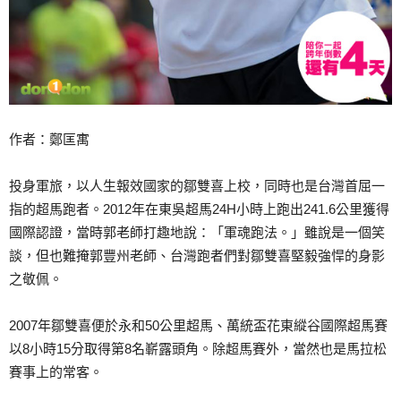
作者：鄭匡寓
投身軍旅，以人生報效國家的鄒雙喜上校，同時也是台灣首
屈一
指的超馬跑者。2012年在東吳超馬24H小時上跑
出241.6公里獲得
國際認證，當時郭老師打趣地說：「
軍魂跑法。」雖說是一個笑
談，但也難掩郭豐州老師、台灣跑者
們對鄒雙喜堅毅強悍的身影
之敬佩。
2007年鄒雙喜便於永和50公里超馬、萬統盃花東縱谷
國際超馬賽
以8小時15分取得第8名嶄露頭角。除超馬賽
外，當然也是馬拉松
賽事上的常客。