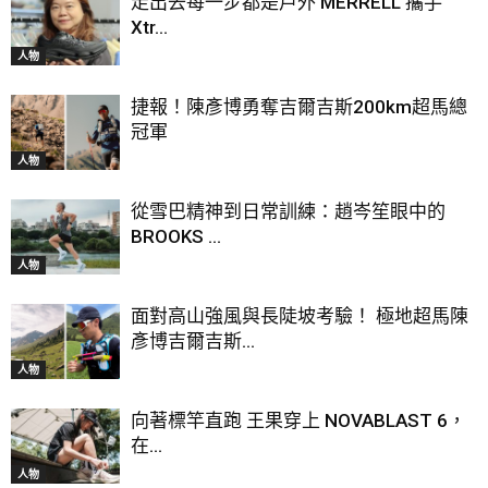
走出去每一步都是戶外 MERRELL 攜手
Xtr...
人物
捷報！陳彥博勇奪吉爾吉斯200km超馬總
冠軍
人物
從雪巴精神到日常訓練：趙岑笙眼中的
BROOKS ...
人物
面對高山強風與長陡坡考驗！ 極地超馬陳
彥博吉爾吉斯...
人物
向著標竿直跑 王果穿上 NOVABLAST 6，
在...
人物