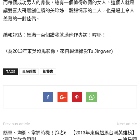
而每個成功男人的背後，總有一個值得敬佩的女人。這個人
就是
讓雙喜大哥屢創佳績的美玲姊。鶼鰈情深的二人，也是
場上令人
羨慕的一對佳偶。
編輯評點：集滿一百個讚我就坳他作專訪！喔耶！
〈為2013年東吳超馬影像，來自碧潭攝影Tu Jingwen)
TAGS
東吳超馬
鄒雙喜
Previous article
Next article
簡單、均衡、掌握時機！跑者6
【2013年東吳超馬台灣英雄榜】
個日常飲食原則
─ 徐昌國