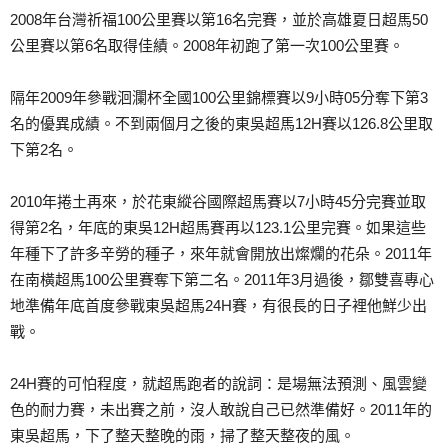
2008年台灣祈福100公里賽以第16名完賽，並於高
雄夏日超馬50
公里賽以第6名取得佳績。2008年初
跑了第一次100公里賽。
隔年2009年參戰洄瀾杯全國100公里錦標賽以9小時
05分奪下第3
名的優異成績。不到兩個月之後的東吳超馬
12H賽以126.8公里取
下第2名。
2010年捲土再來，於花東縱谷國際超馬賽以7小時45
分完賽並取
得第2名，年底的東吳12H超馬賽再以123
.1公里完賽。如果這些
年種下了許多辛勞的種子，來年就
會開放出燦爛的花朵。2011年
在南橫超馬100公里賽
奪下第二名。2011年3月過後，鄒雙喜專心
地準備年底
首度參戰東吳超馬24H賽，有很長的日子裡他鮮少出
戰。
24H賽的可怕程度，就超馬跑者的說詞：是場無法預測、
風雲變
色的耐力賽，未出賽之前，沒人敢說自己已然準備好
。2011年的
東吳超馬，下了整天整晚的雨，掃了整天整
夜的風。