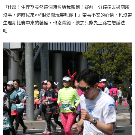
『什麼！生理期竟然這個時候給我報到！賽前一分鐘還去過廁所
沒事，這時候來><“很愛開玩笑呢你！』帶著不安的心情，也沒帶
生理期比賽中來的裝備，也沒帶錢，總之只能先上路在想辦法
吧…