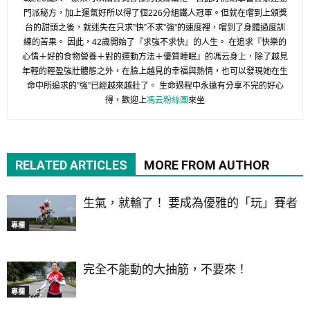
門派秘方，加上運氣好所以得了個226分組鐵人冠軍。但就在嚐到上頒獎
台的甜頭之後，就迷失在只求”快”不求”強”的速度裡，嚐到了身體過度訓
練的苦果。 因此，42歲開始了『求強不求快』的人生。 在追求『快樂的
心情＋好的食物營養＋對的運動方法＋優質睡眠』的馮云身上，除了越見
年輕的輕盈強壯體態之外，在臉上越見的幸福與熱情，也可以發現她在生
命中所追求的”強”已經越來越壯了。 生命過程中永遠有分享不完的好心
得，歡迎上
馮云粉絲團
來坐
RELATED ARTICLES
MORE FROM AUTHOR
生氣，就輸了！ 要成為優雅的「玩」賽者
專欄
完全不能動的大抽筋，不要來！
專欄