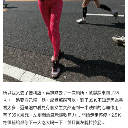
所以我又去了便利店，再排隊去了一次廁所，就靜靜來到了35
Ｋ，一路要自己慢一點，感覺都還可以，到了35Ｋ不知是因為書
看太多，還是途中看見有個女生突然跑到一半跌倒的心理作用，
有了35Ｋ魔咒，左腿開始感覺酸軟無力….開始走走停停，2.5Ｋ
每個補給都停下來大吃大喝一下，並且幫左腿拉拉筋…