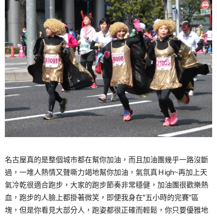
名古屋真的是整個城市都在幫你加油，而且加油團幾乎一路沒斷
過，一堆人熱情又聲嘶力竭地幫你加油，氣氛真Ｈigh~再加上天
氣冷乾很適合跑步，大家的跑步節奏非常穩健，加油團很歡樂熱
血，跑步的人臉上都掛著微笑，即便我身在”五小時的完賽”區
塊，但是你看見大部分人，跑姿都很正確而輕鬆，你只要優雅地