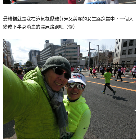
最糟糕就是我在這氣氛優雅芬芳又美麗的女生路跑當中，一個人
變成下半身淌血的殭屍路跑吧（慘）