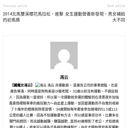
Previous article
Next article
2014北馬雙溪櫻花馬拉松，進擊
女生運動營養新發現，男女補給
的初馬獎
大不同
馮云
【鐵魔女馮云】
馮云 非運動員。 是廣告公司的事業總監，也是
廣告導演，同時還是狗狗美容沙龍老闆。 32歲以前沒有運動。不過這個
人，因為運氣一直很好，所以第一次運動就幸運的體驗到在漆黑夜外加強
風豪雨裡騎單車的瘋狂魅力～自此愛上運動，並因愛運動而不自覺的戒掉
了十幾年的煙癮與熬夜習慣。 34歲開始每年都會參加幾場的51.5或113
公里的鐵人比賽，因為不知運動要有方法，所以總是事倍功半，比賽多在
關門前趕回，而且越動越腫，腰圍越肥...直到40歲嫁對了老公，才知道挑
戰226鐵人，原來可以請各式各樣的教練幫忙，自此才開始學習各家運動