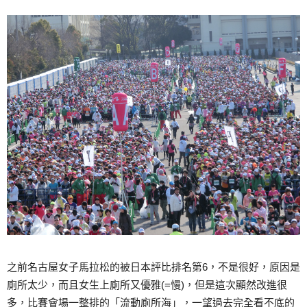
之前名古屋女子馬拉松的被日本評比排名第6，不是很好，原因是
廁所太少，而且女生上廁所又優雅(=慢)，但是這次顯然改進很
多，比賽會場一整排的「流動廁所海」，一望過去完全看不底的