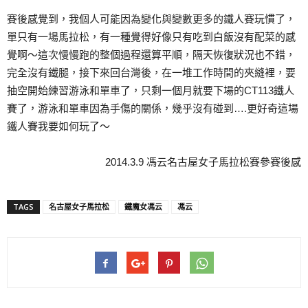
賽後感覺到，我個人可能因為變化與變數更多的鐵人賽玩慣了，
單只有一場馬拉松，有一種覺得好像只有吃到白飯沒有配菜的感
覺啊～這次慢慢跑的整個過程還算平順，隔天恢復狀況也不錯，
完全沒有鐵腿，接下來回台灣後，在一堆工作時間的夾縫裡，要
抽空開始練習游泳和單車了，只剩一個月就要下場的CT113鐵人
賽了，游泳和單車因為手傷的關係，幾乎沒有碰到….更好奇這場
鐵人賽我要如何玩了～
2014.3.9 馮云名古屋女子馬拉松賽參賽後感
TAGS
名古屋女子馬拉松
鐵魔女馮云
馮云