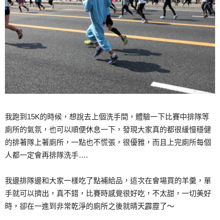
我跑到15K的時候，想說去上個洗手間，體驗一下比賽中排隊等
廁所的氣氛，也可以順便休息一下，發現大家真的都很緩慢穩健
的排著隊上著廁所，一點也不慌張，很優雅，而且上完廁所每個
人都一定會再排隊洗手….
我邊排隊邊和大家一樣吃了點補給品，這次在會場買的羊羹，單
手就可以擠出，真不錯，比賽時感覺很好吃，不太甜，一切美好
時，卻在一進到非常乾淨的廁所之後就晴天霹靂了～