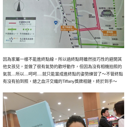
因為家屬一樣不能進終點線，所以過終點時雖然技巧性的避開其
他女孩兒，並做了很有氣勢的歡呼動作，但因為沒有相機拍照的
氣氛…所以…呵呵….就只能當成進終點的姿勢練習了～不管終點
有沒有拍到照，總之血汗交織的Tiffany獎牌相鏈，終於到手～