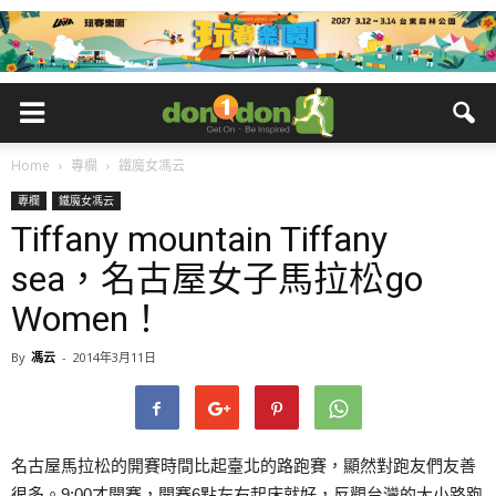
Home
專欄
鐵魔女馮云
專欄
鐵魔女馮云
Tiffany mountain Tiffany
sea，名古屋女子馬拉松go
Women！
By
馮云
-
2014年3月11日
名古屋馬拉松的開賽時間比起臺北的路跑賽，顯然對跑友們友善
很多。9:00才開賽，開賽6點左右起床就好，反觀台灣的大小路跑