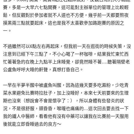
賽，多是一大早六七點開賽，這可能對主辦單位的管理上比較輕
鬆，但反觀對於參加者就不人道也不方便，幾乎前一天都要熬夜
摸黑兩三點就要起床，這也是我不太喜歡參加路跑賽的原因之
一。
不過雖然可以6點左右再起床，但我前一天在逛街的時候失策，沒
注意到已經下午三點了，不小心喝了一杯咖啡，結果我忙東忙西
忙著著急的在晚上九點半上床睡覺，卻竟然睡不著….聽著隔壁老
公盧魚呼呼大睡的鼾聲，真想打昏自己。
一早在半夢半醒中被盧魚叫醒，因為這幾天要多吃澱粉，少吃青
菜水果避免比賽時拉肚子，加上沒睡好，本來七天前要來的生理
期也沒來（想說會不會是懷孕了：），所以身體有些發炎的狀
況，不是很舒服，頭昏昏，喉嚨也痛痛的…這次回去要去找一下
我的鐵人中醫師，看看他有沒有中藥可以讓我在比賽前一天服用
後就能立即昏睡過去的良方～