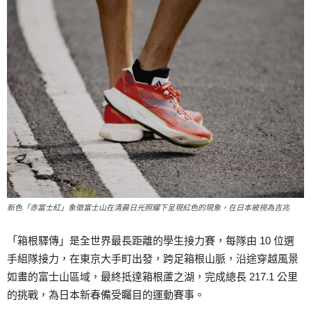
新色「赤富士紅」象徵富士山在清晨日光照耀下呈現紅色的現象，在日本被視為吉兆
「箱根驛傳」是全世界最長距離的學生接力賽，每隊由 10 位選
手組隊接力，在東京大手町出發，跨足箱根山脈，沿途穿越風景
如畫的富士山區域，最終抵達箱根蘆之湖，完成總長 217.1 公里
的挑戰，為日本新春備受矚目的運動賽事。