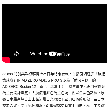
adidas 特別與箱根驛傳推出百年紀念鞋款，包括引領選手「破紀
錄成癮」的 ADIZERO ADIOS PRO 3 以及「備戰首選」的
ADIZERO Boston 12。新色「赤富士紅」以賽事中沿途自然風光
為主要設計靈感，大膽使用紅色為主色調，佐以金黃色點綴，象
徵日本最高峰富士山在清晨日光照耀下呈現紅色的現象，在日本
視為吉兆。除了配色顯眼，鞋墊尾端更有富士山的圖樣，由象徵