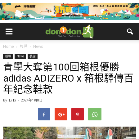
Home
報導
News
報導
News
裝備
青學大奪第100回箱根優勝
adidas ADIZERO x 箱根驛傳百
年紀念鞋款
By
Li Er
-
2024年1月8日