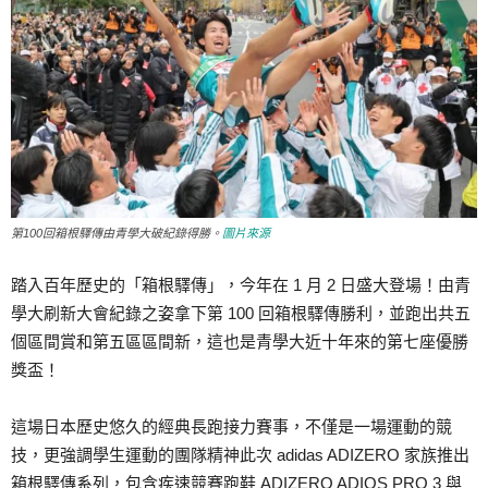
第100回箱根驛傳由青學大破紀錄得勝。
圖片來源
踏入百年歷史的「箱根驛傳」，今年在 1 月 2 日盛大登場！由青
學大刷新大會紀錄之姿拿下第 100 回箱根驛傳勝利，並跑出共五
個區間賞和第五區區間新，這也是青學大近十年來的第七座優勝
獎盃！
這場日本歷史悠久的經典長跑接力賽事，不僅是一場運動的競
技，更強調學生運動的團隊精神此次 adidas ADIZERO 家族推出
箱根驛傳系列，包含疾速競賽跑鞋 ADIZERO ADIOS PRO 3 與