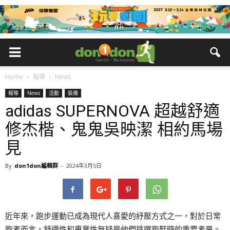
Home
報導
News
報導
News
活動
裝備
adidas SUPERNOVA 超越舒適
修杰楷、鬼鬼吳映潔 相約馬場
見
By
don1don編輯群
-
2024年3月5日
近年來，跑步運動已成為現代人喜愛的紓壓方式之一，對於日常
跑者而言，舒適性和專業性無疑是他們挑選跑鞋時的重要考量。