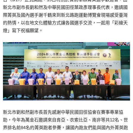
新北市副市長劉和然及中華民國田徑葉政彥理事長代表，邀請國
際菁英及國內選手謝千鶴來到新北路跑運動博覽會現場感受臺灣
的熱情，以在地文化體驗方式讓各國選手交流，一起用「彩繪天
燈」寫下祝福願望。
新北市劉和然副市長首先感謝中華民國田徑協會在賽事專業協
助，今年為萬金石邀請來自肯亞、衣索比亞、南非等共12名、世
界排名前84名的菁英跑者參賽，讓國內跑友們能與國內外菁英跑