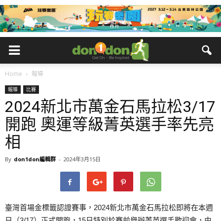
Home
報導
報導
比賽
2024新北市萬金石馬拉松3/17
開跑 奧運等級菁英選手率先亮
相
By
don1don編輯群
-
2024年3月15日
臺灣首場金標籤認證賽事，2024新北市萬金石馬拉松即將在本週
日（3/17）正式開跑，15日特別於賽前舉辦菁英選手歡迎會，由