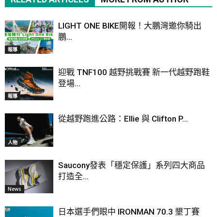
LIGHT ONE BIKE開報！大鵬灣邀你騎出
鵬...
報導
迎戰 TNF100 越野挑戰賽 新一代越野跑鞋
登場...
報導
從越野跑進公路：Ellie 與 Clifton P...
人物
Saucony發表「穩定保護」系列四大商品
打造全...
News
日本選手們眼中 IRONMAN 70.3 墾丁賽