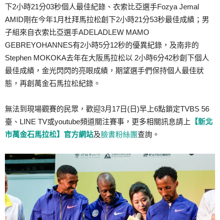
下2小時21分03秒個人最佳紀錄、衣索比亞選手Fozya Jemal
AMID剛在今年1月杜拜馬拉松創下2小時21分53秒最佳成績；男
子組來自衣索比亞選手ADELADLEW MAMO
GEBREYOHANNES有2小時5分12秒的優異紀錄，及南非的
Stephen MOKOKA去年在大阪馬拉松以 2小時6分42秒創下個人
最佳成績，金光閃閃的亮眼成績，期望選手們保持個人最佳狀
態，再創萬金石馬拉松紀錄。
無法到現場觀賽的民眾，歡迎3月17日(日)早上6點鎖定TVBS 56
臺、LINE TV或youtube頻道關注賽事，更多相關訊息請上
【新北
市萬金石馬拉松】官方網站
及
臉書粉絲團
查詢。