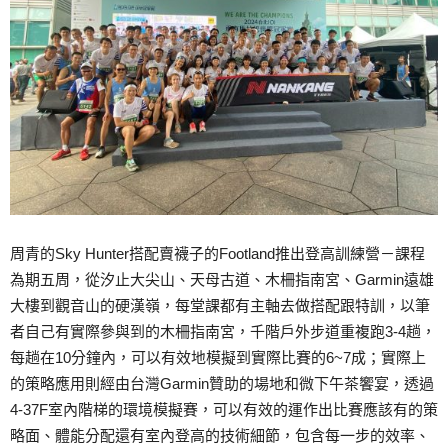
周青的Sky Hunter搭配賣襪子的Footland推出登高訓練營－課程
為期五周，從汐止大尖山、天母古道、木柵指南宮、Garmin遠雄
大樓到觀音山的硬漢嶺，每堂課都有主軸去做搭配跟特訓，以筆
者自己有實際參與到的木柵指南宮，千階戶外步道重複跑3-4趟，
每趟在10分鐘內，可以有效地模擬到實際比賽的6~7成；實際上
的策略應用則經由台灣Garmin贊助的場地和微下午茶饗宴，透過
4-37F室內階梯的環境模擬賽，可以有效的運作出比賽應該有的策
略面、體能分配還有室內登高的技術細節，包含每一步的效率、