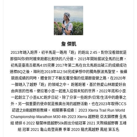
詹 傑凱
2013年踏入跑界，初半馬是一路用「跑」的跑出 2:45，對你沒看錯就是
那個叫你/妳阿嬤來跑都比較快的八分速。 2015年開始嘗試全馬的比賽，
初馬是臺南古都馬4:05完賽 2017年第二馬在台北馬跑出破三的成績成功
達標BQ之後，順利在2019年以2:56完成夢想中的獨角獸波馬聖堂。 後續
競逐成績的同時，體會到了不斷反覆受傷的低潮跟復健之路，在2020年
一腳踏入了越野「跑」的領域之中。 跑著跑著，基於熱愛山林跟愛好自
由奔放的性格，便拉著小歪一起進入這個未知的世界，2022年底和小歪
一起創立了小歪&JC跑步日記，除了分享一些跑步/日常/生活中的趣事之
外，另一個重要的使命就是推廣台灣的越野活動，也在2023年取得CCS
認證之B級越野跑教練。 相關賽事成績： 2023 Xterra Trail Run World
Championship-Marathon M30 4th 2023 Xterra 越野跑 亞太錦標賽 全馬
組 總排 6 2022 棲蘭林道越野50k跑出分組冠軍 2021 天際線越野賽 五峰
組 冠軍 2021 龜山島登高賽 季軍 2020 龍虎鳳越野 鳳組 第五名