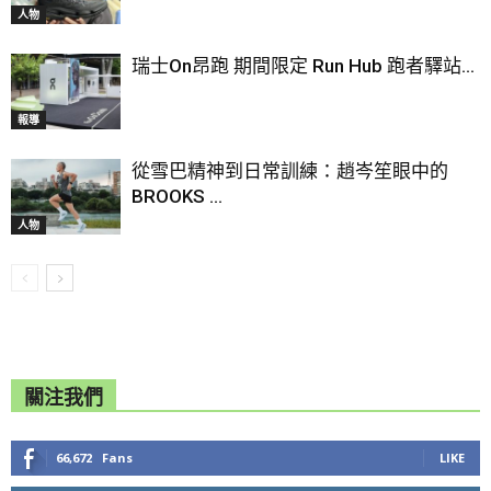
人物
瑞士On昂跑 期間限定 Run Hub 跑者驛站...
報導
從雪巴精神到日常訓練：趙岑笙眼中的
BROOKS ...
人物
關注我們
66,672
Fans
LIKE