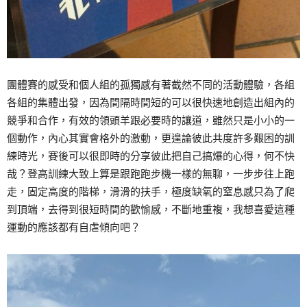
團體賽的感受和個人組的孤獨感有著截然不同的活動體驗，各組
各組的集體出發，因為間隔時間短的可以很快速地創造出組內的
競爭和合作，有效的領頭羊跟必要時的讓道，雖然只是小小的一
個動作，內心其實會格外的激動，更遑論彼此共度許多艱困的訓
練時光，賽後可以很即時的分享彼此把自己搞爆的心得，何不快
哉？登高訓練大致上算是跟跑跑步機一樣的無聊，一步步往上跑
走，固定高度的階梯，滑滑的扶手，極度缺氧的窒息感只為了爬
到頂端，去得到很短時間的歡愉感，不斷地重複，我想喜愛這種
運動的應該都有自虐傾向吧？