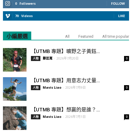
0
Followers
FOLLOW
70
Videos
LIKE
小編嚴選
All
Featured
All time popular
【UTMB 專題】曠野之子黃鈺...
鄭匡寓
-
2026年7月20日
人物
0
【UTMB 專題】用意志力丈量...
Mavis Liao
-
2026年7月9日
人物
0
【UTMB 專題】想贏的是誰？...
Mavis Liao
-
2026年7月1日
人物
0