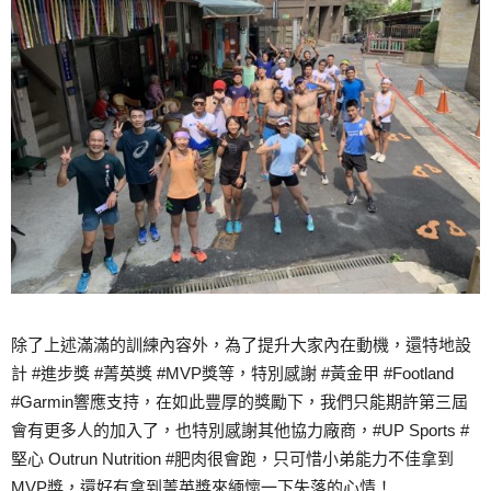
除了上述滿滿的訓練內容外，為了提升大家內在動機，還特地設
計 #進步獎 #菁英獎 #MVP獎等，特別感謝 #黃金甲 #Footland
#Garmin響應支持，在如此豐厚的獎勵下，我們只能期許第三屆
會有更多人的加入了，也特別感謝其他協力廠商，#UP Sports #
堅心 Outrun Nutrition #肥肉很會跑，只可惜小弟能力不佳拿到
MVP獎，還好有拿到菁英獎來緬懷一下失落的心情！