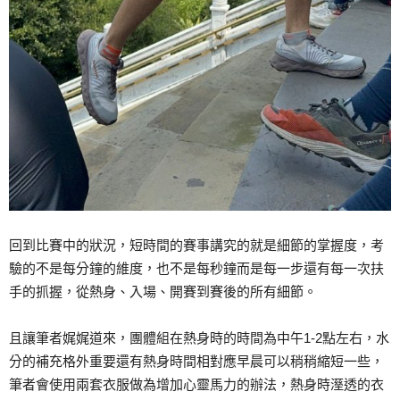
回到比賽中的狀況，短時間的賽事講究的就是細節的掌握度，考
驗的不是每分鐘的維度，也不是每秒鐘而是每一步還有每一次扶
手的抓握，從熱身、入場、開賽到賽後的所有細節。
且讓筆者娓娓道來，團體組在熱身時的時間為中午1-2點左右，水
分的補充格外重要還有熱身時間相對應早晨可以稍稍縮短一些，
筆者會使用兩套衣服做為增加心靈馬力的辦法，熱身時溼透的衣