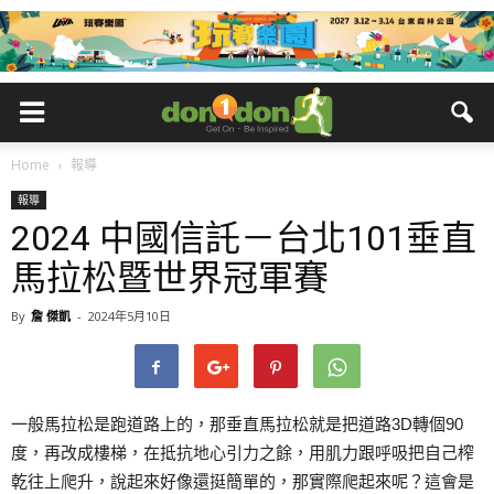
Home
報導
報導
2024 中國信託－台北101垂直
馬拉松暨世界冠軍賽
By
詹 傑凱
-
2024年5月10日
一般馬拉松是跑道路上的，那垂直馬拉松就是把道路3D轉個90
度，再改成樓梯，在抵抗地心引力之餘，用肌力跟呼吸把自己榨
乾往上爬升，說起來好像還挺簡單的，那實際爬起來呢？這會是