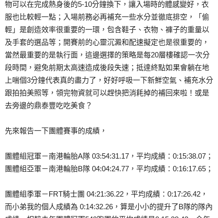
物可以在完成熱身後的5-10分鐘換下，讓入場時的體感變好，衣
服也比較輕一點；入場前務必再補充一些水分並徹底排空，「偷
輕」是創造效率很重要的一環，包含鞋子、衣物、褲子的重量以
及手套的選品等；開賽前的心靈沉澱和配速擬定也是很重要的，
當然最重要的是執行面，這邊選擇的策略是每20層樓確認一次分
段時間，避免前期太高速造成後段失速；抵達終點如果會躺在地
上喘個3分鐘代表真的盡力了，好好呼吸一下新鮮空氣、補充水分
跟拍拍美照等，領完物資就可以趕快把消耗掉的補回來啦！或是
去旁邊的鼎泰豐吃吃美食？
先來報告一下團體賽事的成績，
團體組冠軍－南港輪胎A隊 03:54:31.17，平均成績：0:15:38.07；
團體組亞軍－南港輪胎B隊 04:04:24.77，平均成績：0:16:17.65；
團體組季軍－FRT騎士團 04:21:36.22，平均成績：0:17:26.42，
而小弟我的個人成績為 0:14:32.26，算是小小的提升了B隊的隊內