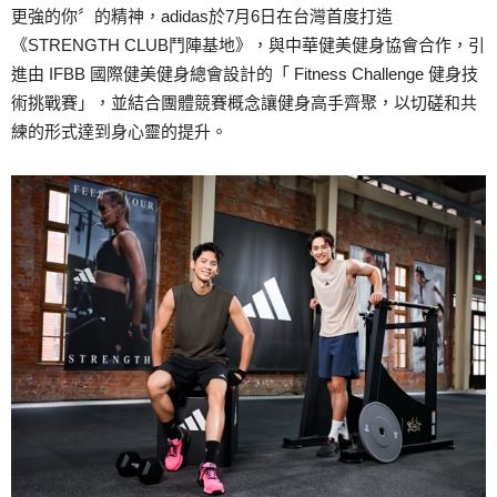
更強的你〞的精神，adidas於7月6日在台灣首度打造
《STRENGTH CLUB鬥陣基地》，與中華健美健身協會合作，引
進由 IFBB 國際健美健身總會設計的「 Fitness Challenge 健身技
術挑戰賽」，並結合團體競賽概念讓健身高手齊聚，以切磋和共
練的形式達到身心靈的提升。