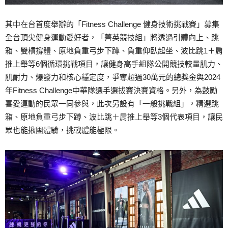
其中在台首度舉辦的「Fitness Challenge 健身技術挑戰賽」募集
全台頂尖健身運動愛好者，「菁英競技組」將透過引體向上、跳
箱、雙槓撐體、原地負重弓步下蹲、負重仰臥起坐、波比跳1＋肩
推上舉等6個循環挑戰項目，讓健身高手組隊公開競技較量肌力、
肌耐力、爆發力和核心穩定度，爭奪超過30萬元的總獎金與2024
年Fitness Challenge中華隊選手選拔賽決賽資格。另外，為鼓勵
喜愛運動的民眾一同參與，此次另設有「一般挑戰組」，精選跳
箱、原地負重弓步下蹲、波比跳＋肩推上舉等3個代表項目，讓民
眾也能揪團體驗，挑戰體能極限。