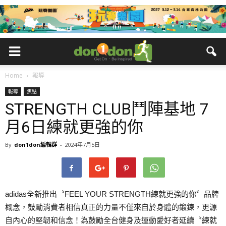
Home
報導
報導
焦點
STRENGTH CLUB鬥陣基地 7
月6日練就更強的你
By
don1don編輯群
-
2024年7月5日
adidas全新推出〝FEEL YOUR STRENGTH練就更強的你〞品牌
概念，鼓勵消費者相信真正的力量不僅來自於身體的鍛鍊，更源
自內心的堅韌和信念！為鼓勵全台健身及運動愛好者延續〝練就