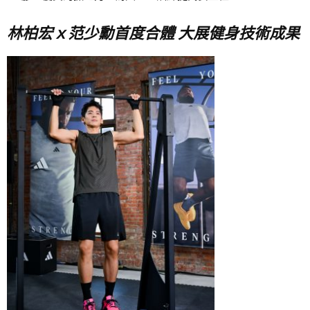
林柏宏ｘ范少勳首度合體 大展健身技術成果