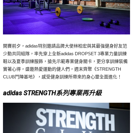
開賽前夕，adidas特別邀請品牌大使林柏宏與其最強健身好友范
少勳共同組隊，率先穿上全新adidas DROPSET 3專業力量訓練
鞋以及夏季訓練服飾，搶先示範專業健身關卡，更分享訓練裝備
實著心得，盛邀熱愛運動的健人們，週末齊聚《STRENGTH
CLUB鬥陣基地》，感受健身訓練所帶來的身心靈全面進化！
adidas STRENGTH系列專業再升級