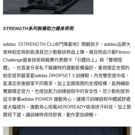
STRENGTH系列裝備助力健身表現
adidas《STRENGTH CLUB鬥陣基地》開戰前夕，adidas品牌大
使林柏宏與新銳演員范少勳聯袂熱血上陣，親自熱血示範Fitness
Challenge健身技術挑戰賽代表關卡「引體向上」與「雙槓撐
體」，也首度分享私下鍛鍊時的運動裝備偏好，重視穩定支撐的
柏宏提到最喜愛adidas DROPSET 3 訓練鞋，內含雙密度中底，
能滿足前後腳掌不同需求，加上足跟兩側的支撐結構，能夠輔助
雙腳穩定發力，也增加肌力訓練過程中的安全性。范少勳則提到
這次穿著adidas POWER 運動背心，讓爆汗訓練過程中體感舒適
度大幅提升，運動背心搭載AEROREADY吸濕排汗科技，加上側
開衩下擺，讓訓練時保持舒爽，動作更加順暢。