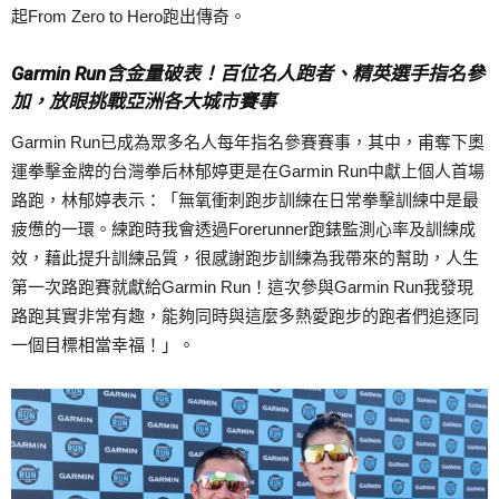
起From Zero to Hero跑出傳奇。
Garmin Run含金量破表！百位名人跑者、精英選手指名參
加，放眼挑戰亞洲各大城市賽事
Garmin Run已成為眾多名人每年指名參賽賽事，其中，甫奪下奧
運拳擊金牌的台灣拳后林郁婷更是在Garmin Run中獻上個人首場
路跑，林郁婷表示：「無氧衝刺跑步訓練在日常拳擊訓練中是最
疲憊的一環。練跑時我會透過Forerunner跑錶監測心率及訓練成
效，藉此提升訓練品質，很感謝跑步訓練為我帶來的幫助，人生
第一次路跑賽就獻給Garmin Run！這次參與Garmin Run我發現
路跑其實非常有趣，能夠同時與這麼多熱愛跑步的跑者們追逐同
一個目標相當幸福！」。