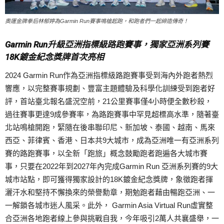
奧運金牌拳后林郁婷為Garmin Run賽事鳴槍起跑，和跑者們一起締造傳奇！
Garmin Run升級亞洲指標級路跑賽事，獨家亞洲系列賽
18K鍍金紀念獎牌首次亮相
2024 Garmin Run作為亞洲指標級路跑賽事受到海內外跑者熱烈
響應，以完整賽事規劃、豐富主題體驗及科學化訓練受到跑者好
評，首站臺北報名盛況空前，21公里賽事僅4小時便全數秒殺，
過往賽事更達9成參賽率，為路跑賽事中罕見超標高水準，隨著臺
北站鳴槍開跑，緊隨在後串聯印尼、新加坡、泰國、越南、馬來
西亞、菲律賓、香港、日本共9大城市，成為亞洲唯一有亞洲系列
賽的路跑賽事，以全新「跑旅」概念鼓勵跑者跑遍各大城市賽
事，只要在2022年到2027年內完成Garmin Run 亞洲系列賽的9大
城市站點，即可獲得獨家設計的18K鍍金紀念獎牌，象徵跑者揮
灑汗水和堅持不懈換來的榮譽勳章，期勉跑者藉由暢跑亞洲、一
一解鎖各城市迷人風采。此外， Garmin Asia Virtual Run虛實整
合亞洲各地跑者線上參與挑戰自我，今年吸引2萬人共襄盛舉，一