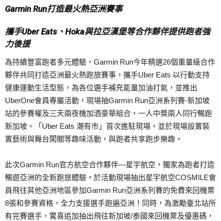
Garmin Run打造最火熱亞洲賽事
攜手Uber Eats、Hoka與拉亞漢堡等合作夥伴提供跑者強
力後援
為持續豐富跑者多元體驗，Garmin Run今年精選26個重量級合作
夥伴共同打造亞洲最火熱跑旅賽事，攜手Uber Eats 以行動支持
健康運動生活型態，為各位選手補充能量加油打氣，並推出
UberOne會員專屬活動，現場抽Garmin Run亞洲系列賽-新加坡
站的參賽權及三天兩夜機加酒豪華組合，一人中獎兩人同行暢跑
新加坡。「Uber Eats 潮有市」首次進駐現場，並於現場設置裝
置藝術與舞台闖關等趣味活動，與跑者共享跑步樂趣。
此次Garmin Run官方航空合作夥伴—星宇航空，獨家為跑者打造
暢遊亞洲的全新跑旅體驗，於活動現場抽出星宇航空COSMILE會
員飛往其他亞洲地區參加Garmin Run亞洲系列賽的免費來回機票
8張和參賽資格，全力支援選手跑遍亞洲！同時，為激勵臺北站所
有完賽選手，驚喜追加抽出飛往新加坡/泰國來回機票及優惠碼，