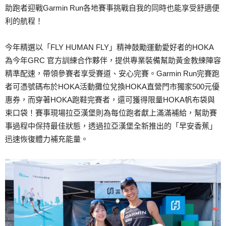
助跑者迎戰Garmin Run各地賽事挑戰自我的同時也能享受舒適便
利的航程！
今年精選以「FLY HUMAN FLY」精神鼓勵運動愛好者的HOKA
為今年GRC 官方訓練合作夥伴，提供專業裝備幫助黃金教練陣容
精準配速，帶領參賽者享受賽道、安心完賽。Garmin Run完賽跑
者可憑號碼布於HOKA活動攤位兌換HOKA直營門市獨家500元優
惠券，而穿著HOKA跑鞋完賽者，還可獲得限量HOKA帆布袋與
束口袋！賽事現場拉亞漢堡則為每位跑者獻上滿滿補給，幫助賽
事過程中保持最佳狀態，透過拉亞漢堡全新推出的「早安香蕉」
迅速恢復體力補充能量。