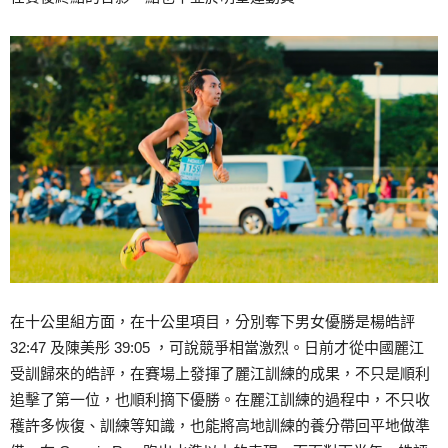
在十公里組方面，在十公里項目，分別奪下男女優勝是楊皓評
32:47 及陳美彤 39:05 ，可說競爭相當激烈。日前才從中國麗江
受訓歸來的皓評，在賽場上發揮了麗江訓練的成果，不只是順利
追擊了第一位，也順利摘下優勝。在麗江訓練的過程中，不只收
穫許多恢復、訓練等知識，也能將高地訓練的養分帶回平地做準