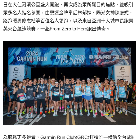
日在大佳河濱公園盛大開跑，再次成為眾所矚目的焦點，並吸引
眾多名人指名參賽，由奧運金牌拳后林郁婷、陽光女神陳庭妮、
路跑暖男修杰楷等百位名人領跑，以及來自亞洲十大城市長跑菁
英來台飆速競賽，一起From Zero to Hero跑出傳奇。
為服務更多跑者，Garmin Run Club(GRC)打造唯一橫跨全台6縣