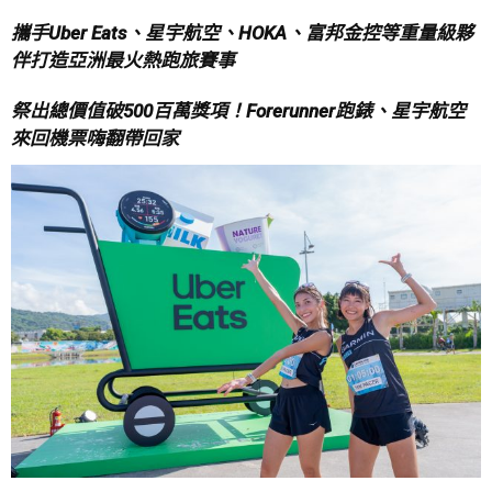
攜手Uber Eats、星宇航空、HOKA、富邦金控等重量級夥
伴打造亞洲最火熱跑旅賽事
祭出總價值破500百萬獎項！Forerunner跑錶、星宇航空
來回機票嗨翻帶回家