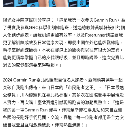
陽光女神陳庭妮則分享道：「這是我第一次參與Garmin Run，為
了備賽我參與GRC科學化訓練跑班，透過總教練黃毓軒設計的個
人化跑步課表，讓我訓練更加有效率，以及Forerunner跑錶讓我
更了解訓練成效及日常健康表現，即便出國在外也能輕鬆練跑，
精準掌握訓練節奏。本次在賽道上的節奏與以往有很大的差異，
能夠更精準掌握自己的步伐跟呼吸，並且即時調整，這次完賽比
過去的感覺都還要來得輕鬆。」
2024 Garmin Run臺北站匯聚百位名人跑者、亞洲精英選手一起
突破自我跑出傳奇，來自日本的「市民跑者之王」、「日本最速
公務員」川內優輝也在臺北站亮相，其多次在國際賽事中展現驚
人實力，再次踏上臺北賽道引燃現場跑者的激動與熱血：「這是
我的第一場Garmin Run 賽事，非常榮幸能在臺北站和來自亞洲
各國的長跑好手們見面、交流，賽道上每一位跑者都用盡全力突
破自我並且互相激勵彼此，非常熱血沸騰！」