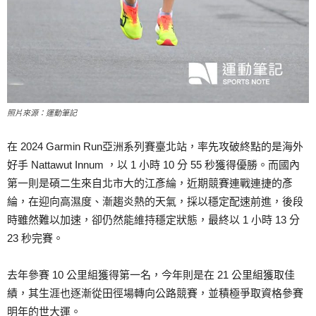
照片來源：運動筆記
在 2024 Garmin Run亞洲系列賽臺北站，率先攻破終點的是海外
好手 Nattawut Innum ，以 1 小時 10 分 55 秒獲得優勝。而國內
第一則是碩二生來自北市大的江彥綸，近期競賽連戰連捷的彥
綸，在迎向高濕度、漸趨炎熱的天氣，採以穩定配速前進，後段
時雖然難以加速，卻仍然能維持穩定狀態，最終以 1 小時 13 分
23 秒完賽。
去年參賽 10 公里組獲得第一名，今年則是在 21 公里組獲取佳
績，其生涯也逐漸從田徑場轉向公路競賽，並積極爭取資格參賽
明年的世大運。