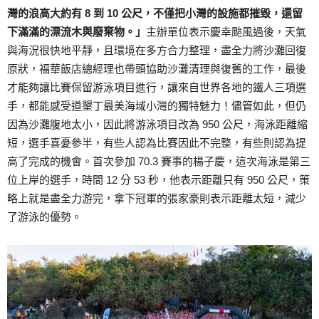
灣的浪高大約有 8 到 10 公尺，不僅把小灣的設施都摧毀，還留
下滿滿的漂流木與廢棄物。」
主辦單位表示慶幸颱風過後，天氣
與海況很快地平靜，且環境在多方合力整理，盡全力將沙灘回復
原狀，福華飯店總經理也帶頭協助沙灘清理與復舊的工作，最後
才能夠讓比賽保留游泳項目進行，讓來自世界各地的鐵人三項選
手，都能感受道墾丁最美海域小灣的獨特魅力！儘管如此，但仍
因為沙灘腹地太小，因此將游泳項目改為 950 公尺，海泳距離縮
短，選手喜憂參半，有些人認為比賽因此不完整，有些則認為提
高了完成的機會。首次參加 70.3 賽事的楊子慶，這次海泳是第三
位上岸的選手，時間 12 分 53 秒，他表示距離只有 950 公尺，策
略上就是盡全力游完，拿下冠軍的張家豪則表示距離太短，減少
了游泳的優勢。