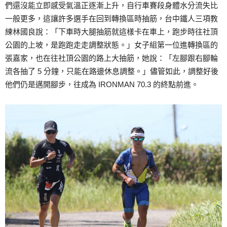
們還沒能立即感受氣溫正逐漸上升，自行車賽段身體水分流失比
一般更多，這讓許多選手在回到轉換區時抽筋，台中鐵人三項教
練林國良說：「下車時大腿抽筋就這樣卡在車上，跑步時往社頂
公園的上坡，是跑跑走走調整狀態。」女子組第一位進轉換區的
張嘉家，也在往社頂公園的路上大抽筋，她說：「左腳跟右腳輪
流各抽了 5 分鐘，只能在路邊休息調整。」儘管如此，調整好後
他們仍是邁開腳步，往成為 IRONMAN 70.3 的終點前進。