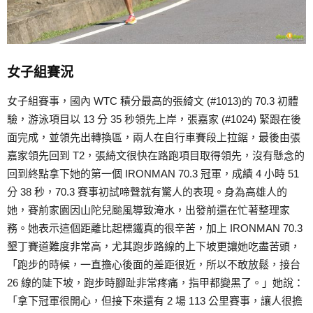
女子組賽況
女子組賽事，國內 WTC 積分最高的張綺文 (#1013)的 70.3 初體
驗，游泳項目以 13 分 35 秒領先上岸，張嘉家 (#1024) 緊跟在後
面完成，並領先出轉換區，兩人在自行車賽段上拉鋸，最後由張
嘉家領先回到 T2，張綺文很快在路跑項目取得領先，沒有懸念的
回到終點拿下她的第一個 IRONMAN 70.3 冠軍，成績 4 小時 51
分 38 秒，70.3 賽事初試啼聲就有驚人的表現。身為高雄人的
她，賽前家園因山陀兒颱風導致淹水，出發前還在忙著整理家
務。她表示這個距離比起標鐵真的很辛苦，加上 IRONMAN 70.3
墾丁賽道難度非常高，尤其跑步路線的上下坡更讓她吃盡苦頭，
「跑步的時候，一直擔心後面的差距很近，所以不敢放鬆，接台
26 線的陡下坡，跑步時腳趾非常疼痛，指甲都變黑了。」她說：
「拿下冠軍很開心，但接下來還有 2 場 113 公里賽事，讓人很擔