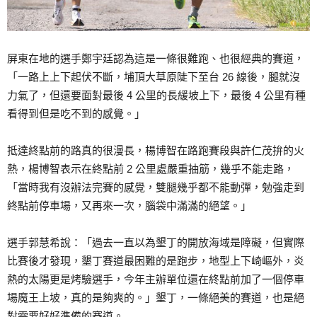
屏東在地的選手鄭宇廷認為這是一條很難跑、也很經典的賽道，
「一路上上下起伏不斷，埔頂大草原陡下至台 26 線後，腿就沒
力氣了，但還要面對最後 4 公里的長緩坡上下，最後 4 公里有種
看得到但是吃不到的感覺。」
抵達終點前的路真的很漫長，楊博智在路跑賽段與許仁茂拚的火
熱，楊博智表示在終點前 2 公里處嚴重抽筋，幾乎不能走路，
「當時我有沒辦法完賽的感覺，雙腿幾乎都不能動彈，勉強走到
終點前停車場，又再來一次，腦袋中滿滿的絕望。」
選手郭慧希說：「過去一直以為墾丁的開放海域是障礙，但實際
比賽後才發現，墾丁賽道最困難的是跑步，地型上下崎嶇外，炎
熱的太陽更是烤驗選手，今年主辦單位還在終點前加了一個停車
場魔王上坡，真的是夠爽的。」墾丁，一條絕美的賽道，也是絕
對需要好好準備的賽道。