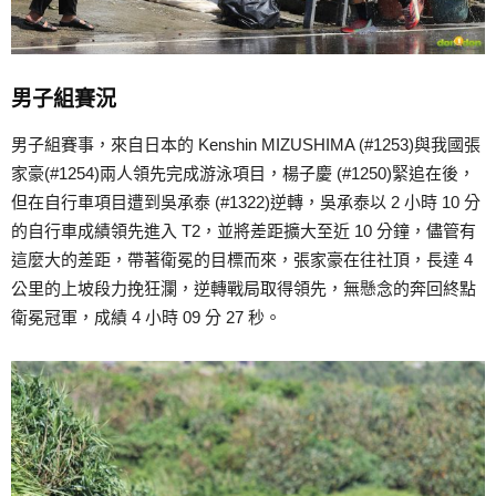
男子組賽況
男子組賽事，來自日本的 Kenshin MIZUSHIMA (#1253)與我國張
家豪(#1254)兩人領先完成游泳項目，楊子慶 (#1250)緊追在後，
但在自行車項目遭到吳承泰 (#1322)逆轉，吳承泰以 2 小時 10 分
的自行車成績領先進入 T2，並將差距擴大至近 10 分鐘，儘管有
這麼大的差距，帶著衛冕的目標而來，張家豪在往社頂，長達 4
公里的上坡段力挽狂瀾，逆轉戰局取得領先，無懸念的奔回終點
衛冕冠軍，成績 4 小時 09 分 27 秒。