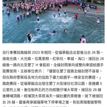
自行車賽段路線與 2023 年相同，從福華飯店出發後沿台 26 縣，
接南光路，大光路，往萬里桐，紅柴坑，車城，海口，接回台 26
線後一路向北至墾丁 H 會館前，全線封閉單向或雙向車道給選手
競賽使用，主辦單位表示：「儘管在墾丁道路全線封閉不容易，
但在縣府警察局及地方的協助下盡力給選手一條安全的賽道。」
路跑賽段，從福華飯店出發往墾丁大街接往社頂公園，是連續 5
公里的上坡，後往船帆石的方向經籠仔埔大草原，接回台 26 線
後轉埔頂路，經埔頂大草原海天一線壯麗的景緻後，陡下坡接回
台 26 線，最後再穿越福華地下停車場之後，有如黑暗衝破黎明