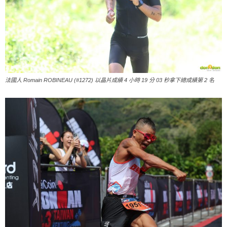
法國人 Romain ROBINEAU (#1272) 以晶片成績 4 小時 19 分 03 秒拿下總成績第 2 名