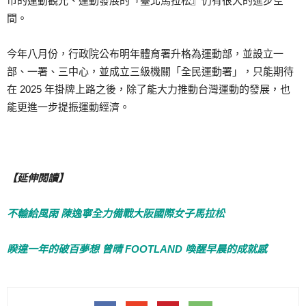
市的運動觀光、運動發展的『臺北馬拉松』仍有很大的進步空
間。
今年八月份，行政院公布明年體育署升格為運動部，並設立一
部、一署、三中心，並成立三級機關「全民運動署」，只能期待
在 2025 年掛牌上路之後，除了能大力推動台灣運動的發展，也
能更進一步提振運動經濟。
【延伸閱讀】
不輸給風雨 陳逸寧全力備戰大阪國際女子馬拉松
睽違一年的破百夢想 曾晴 FOOTLAND 喚醒早晨的成就感