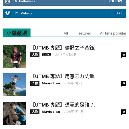
0
Followers
FOLLOW
70
Videos
LIKE
小編嚴選
All
Featured
All time popular
【UTMB 專題】曠野之子黃鈺...
鄭匡寓
-
2026年7月20日
人物
0
【UTMB 專題】用意志力丈量...
Mavis Liao
-
2026年7月9日
人物
0
【UTMB 專題】想贏的是誰？...
Mavis Liao
-
2026年7月1日
人物
0