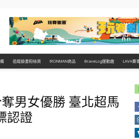
備
追蹤臉書粉絲頁
IRONMAN商品
BraveLog運動趣
LAVA賽
文雅分奪男女優勝 臺北超馬
標認證