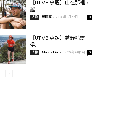
【UTMB 專題】山在那裡，
越...
鄭匡寓
-
2026年6月27日
人物
0
【UTMB 專題】越野精靈
侯...
Mavis Liao
-
2026年6月16日
人物
0