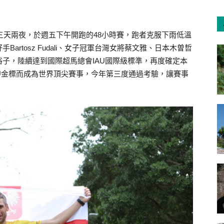
跑三天兩夜，於週五下午開跑的48小時賽，跑者克服下雨低溫
rtosz Fudali、女子冠軍台灣女將蔡文雅、日本木曽哲
子，陸續達到國際超馬總會IAU國際級標準，再度確定本
AU金標而成為世界頂尖賽事，今年第三度通過考驗，讓賽事