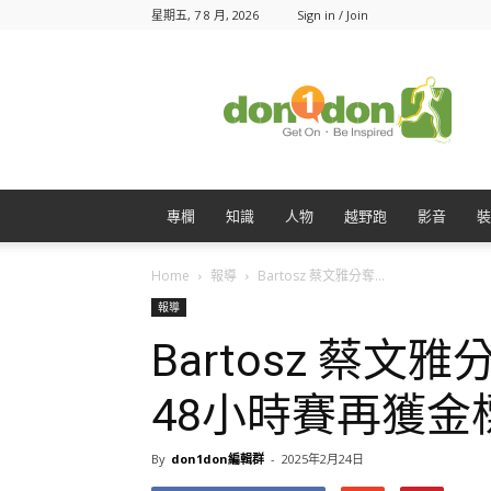
星期五, 7 8 月, 2026
Sign in / Join
Don1Don
動
一
動
專欄
知識
人物
越野跑
影音
裝
Home
報導
Bartosz 蔡文雅分奪...
報導
Bartosz 蔡
48小時賽再獲金
By
don1don編輯群
-
2025年2月24日