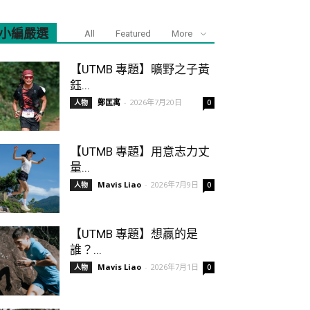
小編嚴選
All
Featured
More
【UTMB 專題】曠野之子黃
鈺...
鄭匡寓
-
2026年7月20日
人物
0
【UTMB 專題】用意志力丈
量...
Mavis Liao
-
2026年7月9日
人物
0
【UTMB 專題】想贏的是
誰？...
Mavis Liao
-
2026年7月1日
人物
0