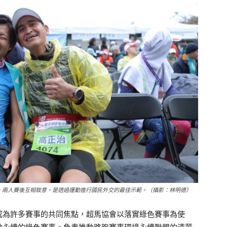
，兩人賽後互相致意，是透過運動進行國民外交的最佳示範。（攝影：林明德）
成為許多賽事的共同焦點，超馬協會以落實綠色賽事為使