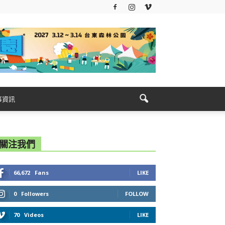
事資訊
關注我們
66,672
Fans
LIKE
0
Followers
FOLLOW
70
Videos
LIKE