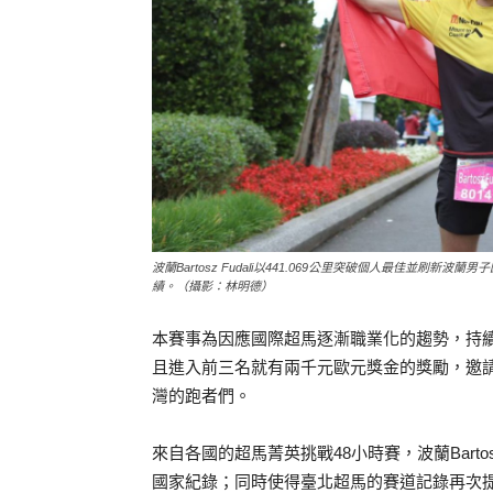
波蘭Bartosz Fudali以441.069公里突破個人最佳並
績。（攝影：林明德）
本賽事為因應國際超馬逐漸職業化的趨勢，持續祭
且進入前三名就有兩千元歐元獎金的獎勵，邀
灣的跑者們。
來自各國的超馬菁英挑戰48小時賽，波蘭Bartosz
國家紀錄；同時使得臺北超馬的賽道記錄再次