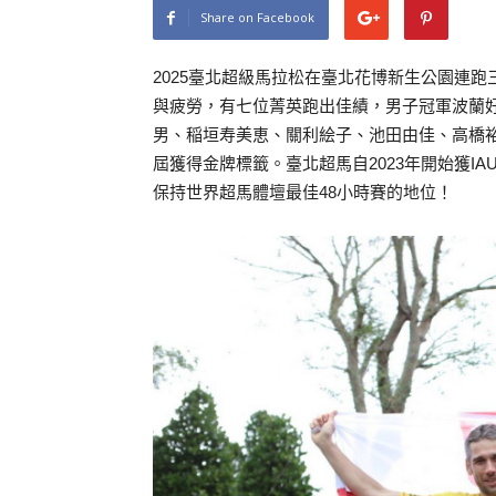
Share on Facebook
2025臺北超級馬拉松在臺北花博新生公園連
與疲勞，有七位菁英跑出佳績，男子冠軍波蘭好手Ba
男、稲垣寿美恵、關利絵子、池田由佳、高橋裕
屆獲得金牌標籤。臺北超馬自2023年開始獲I
保持世界超馬體壇最佳48小時賽的地位！