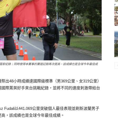
刷新波蘭男子國家紀錄；同時使得本賽事的賽道記錄再次提高，該成績也是全球今年最佳成
出48小時成績達國際級標準（男369公里、女319公里）
請國際菁英好手來台挑戰紀錄，並將不同的速度刺激帶給台
 Fudali以441.069公里突破個人最佳表現並刷新波蘭男子
提高，該成績也是全球今年最佳成績。