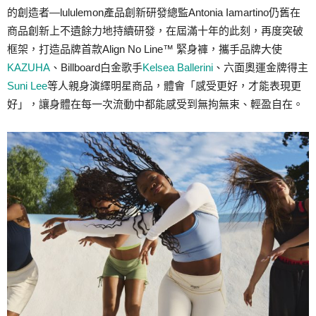
的創造者—lululemon產品創新研發總監Antonia Iamartino仍舊在
商品創新上不遺餘力地持續研發，在屆滿十年的此刻，再度突破
框架，打造品牌首款Align No Line™ 緊身褲，攜手品牌大使
KAZUHA
、Billboard白金歌手
Kelsea Ballerini
、六面奧運金牌得主
Suni Lee
等人親身演繹明星商品，體會「感受更好，才能表現更
好」，讓身體在每一次流動中都能感受到無拘無束、輕盈自在。