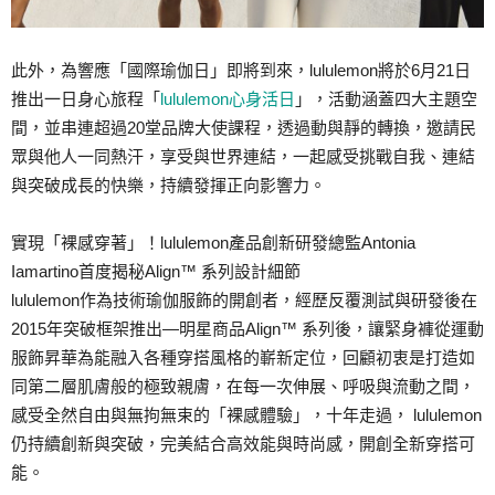
此外，為響應「國際瑜伽日」即將到來，lululemon將於6月21日
推出一日身心旅程「
lululemon心身活日
」，活動涵蓋四大主題空
間，並串連超過20堂品牌大使課程，透過動與靜的轉換，邀請民
眾與他人一同熱汗，享受與世界連結，一起感受挑戰自我、連結
與突破成長的快樂，持續發揮正向影響力。
實現「裸感穿著」！lululemon產品創新研發總監Antonia
Iamartino首度揭秘Align™ 系列設計細節
lululemon作為技術瑜伽服飾的開創者，經歷反覆測試與研發後在
2015年突破框架推出—明星商品Align™ 系列後，讓緊身褲從運動
服飾昇華為能融入各種穿搭風格的嶄新定位，回顧初衷是打造如
同第二層肌膚般的極致親膚，在每一次伸展、呼吸與流動之間，
感受全然自由與無拘無束的「裸感體驗」，十年走過， lululemon
仍持續創新與突破，完美結合高效能與時尚感，開創全新穿搭可
能。