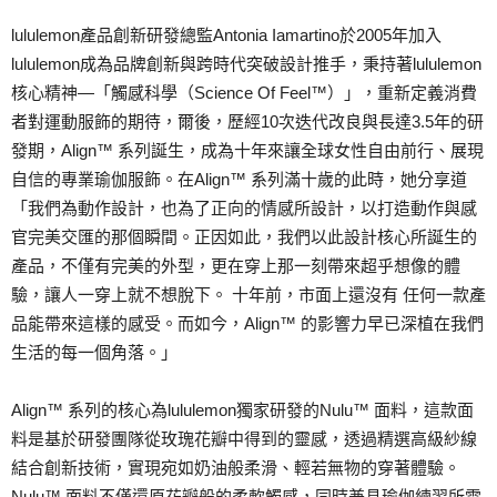
lululemon產品創新研發總監Antonia Iamartino於2005年加入
lululemon成為品牌創新與跨時代突破設計推手，秉持著lululemon
核心精神—「觸感科學（Science Of Feel™）」，重新定義消費
者對運動服飾的期待，爾後，歷經10次迭代改良與長達3.5年的研
發期，Align™ 系列誕生，成為十年來讓全球女性自由前行、展現
自信的專業瑜伽服飾。在Align™ 系列滿十歲的此時，她分享道
「我們為動作設計，也為了正向的情感所設計，以打造動作與感
官完美交匯的那個瞬間。正因如此，我們以此設計核心所誕生的
產品，不僅有完美的外型，更在穿上那一刻帶來超乎想像的體
驗，讓人一穿上就不想脫下。 十年前，市面上還沒有 任何一款產
品能帶來這樣的感受。而如今，Align™ 的影響力早已深植在我們
生活的每一個角落。」
Align™ 系列的核心為lululemon獨家研發的Nulu™ 面料，這款面
料是基於研發團隊從玫瑰花瓣中得到的靈感，透過精選高級紗線
結合創新技術，實現宛如奶油般柔滑、輕若無物的穿著體驗。
Nulu™ 面料不僅還原花瓣般的柔軟觸感，同時兼具瑜伽練習所需