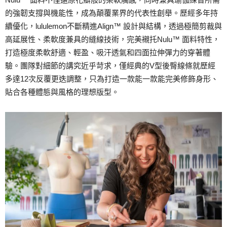
的強韌支撐與機能性，成為顛覆業界的代表性創舉。歷經多年持
續優化，lululemon不斷精進Align™ 設計與結構，透過極簡剪裁與
高延展性、柔軟度兼具的縫線技術，完美襯托Nulu™ 面料特性，
打造極度柔軟舒適、輕盈、吸汗透氣和四面拉伸彈力的穿著體
驗。團隊對細節的講究近乎苛求，僅經典的V型後臀線條就歷經
多達12次反覆更迭調整，只為打造一款能一款能完美修飾身形、
貼合各種體態與風格的理想版型。