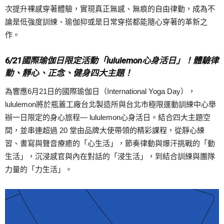
次提升裸感穿著體驗，實現真正無感、無痕的自由律動，成為不
論是低強度訓練、瑜伽抑或是日常穿搭都能隨心穿著的革新之
作。
6/21國際瑜伽日限定活動「lululemon心身活日」！體驗律
動、靜心、正念、健身四大主題！
為響應6月21日的國際瑜伽日（International Yoga Day），
lululemon將於瓶蓋工廠台北製造所與台北市極限運動訓練中心舉
辦一日限定的身心旅程— lululemon心身活日。結合四大主題空
間，並串連超過 20 堂由品牌大使帶領的精彩課程，從靜心練
習、書寫與聲音療癒的「心生活」，節奏律動與爆汗挑戰的「動
生活」，沉浸感官與內在對話的「浸生活」，到結合訓練與團隊
力量的「力生活」。