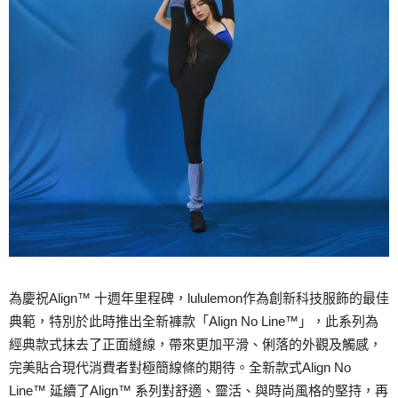
為慶祝Align™ 十週年里程碑，lululemon作為創新科技服飾的最佳
典範，特別於此時推出全新褲款「Align No Line™」，此系列為
經典款式抹去了正面縫線，帶來更加平滑、俐落的外觀及觸感，
完美貼合現代消費者對極簡線條的期待。全新款式Align No
Line™ 延續了Align™ 系列對舒適、靈活、與時尚風格的堅持，再