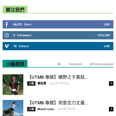
關注我們
66,672
Fans
LIKE
0
Followers
FOLLOW
70
Videos
LIKE
小編嚴選
All
Featured
All time popular
【UTMB 專題】曠野之子黃鈺...
鄭匡寓
-
2026年7月20日
人物
0
【UTMB 專題】用意志力丈量...
Mavis Liao
-
2026年7月9日
人物
0