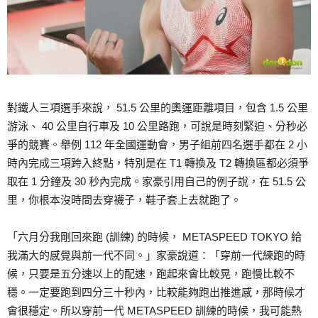
對鐵人三項選手來說， 51.5 公里的奧運距離項目，包含 1.5 公里
游泳、 40 公里自行車及 10 公里路跑，可說是時刻緊迫、分秒必
爭的競賽。舉例 112 年全國運動會，男子組前四名選手都在 2 小
時內完成三項跨入終點，特別是在 T1 轉換及 T2 轉換區都必須爭
取在 1 分鐘及 30 秒內完成。家豪引用自己的例子說，在 51.5 公
里，你根本沒時間去穿襪子，鞋子套上去就跑了。
「六月分我剛回來跑 (訓練) 的時候， METASPEED TOKYO 給
我滿大的感覺與前一代不同。」家豪說道：「穿前一代練跑的時
候，只要是五分速以上的配速，跑起來會比較晃，跑慢比較不
穩。一定要跑到四分三十秒內，比較能夠跑出推進感，那時候才
會很穩定。所以穿前一代 METASPEED 訓練的時候，我可能熱