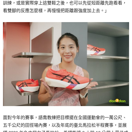
訓練，或是實際穿上這雙鞋之後，也可以先從短距離先跑看看，
看雙腳的反應怎麼樣，再慢慢把距離跟強度加上去。」
面對今年的賽事，語喬教練把目標擺在全國運動會的一萬公尺、
五千公尺的田徑場內賽，以及年底的臺北馬拉松半程賽事，並展