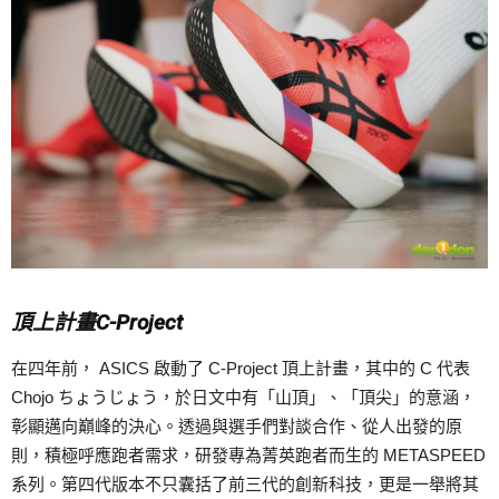
頂上計畫C-Project
在四年前， ASICS 啟動了 C-Project 頂上計畫，其中的 C 代表
Chojo ちょうじょう，於日文中有「山頂」、「頂尖」的意涵，
彰顯邁向巔峰的決心。透過與選手們對談合作、從人出發的原
則，積極呼應跑者需求，研發專為菁英跑者而生的 METASPEED
系列。第四代版本不只囊括了前三代的創新科技，更是一舉將其