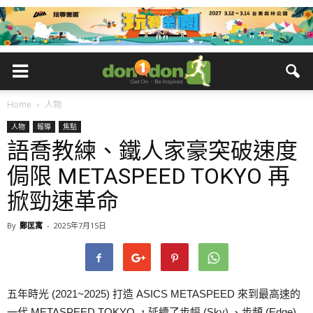
Home
人物
人物
報導
焦點
語喬教練、鐵人家豪突破速度
侷限 METASPEED TOKYO 再
掀勁速革命
By
鄭匡寓
-
2025年7月15日
五年時光 (2021~2025) 打造 ASICS METASPEED 來到最高速的
一代 METASPEED TOKYO ，延續了步幅 (Sky) 、步頻 (Edge)