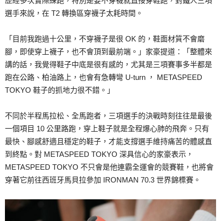
歷經多次實際練跑，特別是要不穿襪就直接穿鞋跑，對鐵人三項
選手來說，在 T2 轉換區穿襪子太耗時間。
「目前我跑過十公里，不穿襪子是很 OK 的，鞋面材質不會磨
腳，即使穿上襪子，也不會頂到最前端。」家豪提道：「整體來
講的話，我覺得鞋子中底是很有感的，尤其是三項賽事多半都是
跑在公路、柏油路上，也會有急轉彎 U-turn ， METASPEED
TOKYO 鞋子的抓地力很不錯。」
不同於半程馬拉松、全馬跑者，三項選手的決戰時刻往往是最後
一個項目 10 公里路跑，穿上鞋子就是全程爆心肺的飛奔。只有
最快、腳感舒適且穩定的鞋子，才能支撐選手維持痛苦的體感直
到終點。對 METASPEED TOKYO 深具信心的家豪表示，
METASPEED TOKYO 不只會是他連霸全運會的競賽鞋，也將會
穿著它前往西班牙馬貝拉參加 IRONMAN 70.3 世界錦標賽。