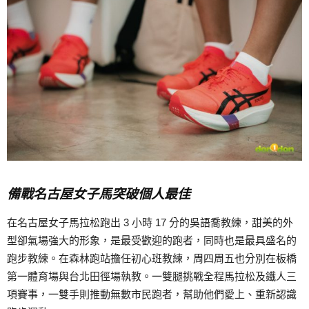
備戰名古屋女子馬突破個人最佳
在名古屋女子馬拉松跑出 3 小時 17 分的吳語喬教練，甜美的外
型卻氣場強大的形象，是最受歡迎的跑者，同時也是最具盛名的
跑步教練。在森林跑站擔任初心班教練，周四周五也分別在板橋
第一體育場與台北田徑場執教。一雙腿挑戰全程馬拉松及鐵人三
項賽事，一雙手則推動無數市民跑者，幫助他們愛上、重新認識