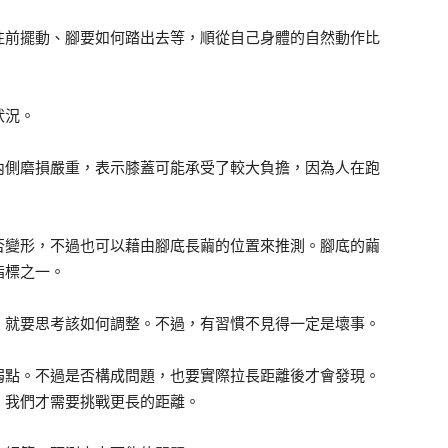
往前擺動、腳要如何踏出去等，順從自己身體的自然動作比
狀況。
內側磨損嚴重，表示膝蓋可能承受了較大負擔，因為人在跑
否變形，不過也可以藉由腳底長繭的位置來推測。腳底的繭
指標之一。
，就要思考該如何調整。不過，有習慣不見得一定是壞事。
弱點。不過是否構成問題，也要實際拉長距離後才會發現。
，我們才需要挑戰更長的距離。