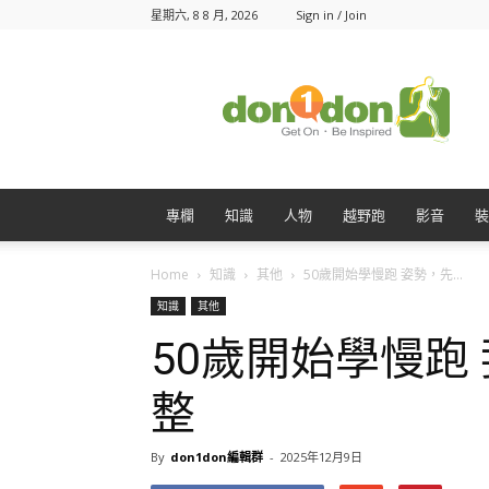
星期六, 8 8 月, 2026
Sign in / Join
Don1Don
動
一
動
專欄
知識
人物
越野跑
影音
裝
Home
知識
其他
50歲開始學慢跑 姿勢，先...
知識
其他
50歲開始學慢跑
整
By
don1don編輯群
-
2025年12月9日