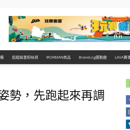
備
追蹤臉書粉絲頁
IRONMAN商品
BraveLog運動趣
LAVA賽
 姿勢，先跑起來再調