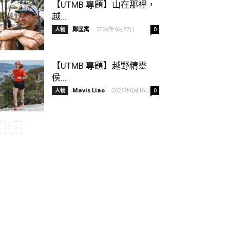
【UTMB 專題】山在那裡，
越...
鄭匡寓
-
2026年6月27日
人物
0
【UTMB 專題】越野精靈
侯...
Mavis Liao
-
2026年6月16日
人物
0