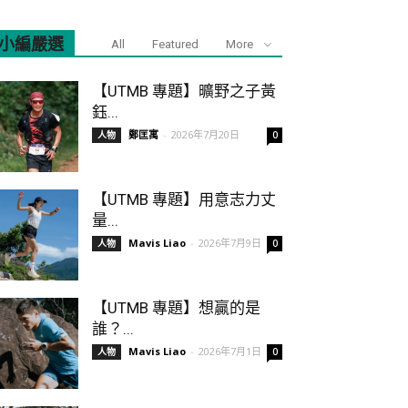
小編嚴選
All
Featured
More
【UTMB 專題】曠野之子黃
鈺...
鄭匡寓
-
2026年7月20日
人物
0
【UTMB 專題】用意志力丈
量...
Mavis Liao
-
2026年7月9日
人物
0
【UTMB 專題】想贏的是
誰？...
Mavis Liao
-
2026年7月1日
人物
0