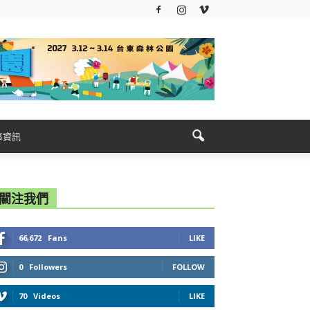
事資訊
關注我們
66,672
Fans
LIKE
0
Followers
FOLLOW
70
Videos
LIKE