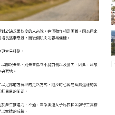
但對於缺乏柔軟度的人來說，這個動作相當困難。因為用來
齡增長逐漸衰退，而後側肌肉則容易僵硬。
也更容易絆倒。
；以腳跟著地，則是會傷到小腿前側以及腳尖。因此，建議
中央著地。
了以足部前方著地的走路方式，跑步時也容易延續這樣的習
紅紅黑黑的問題。
助於產生推進力。不過，雪梨奧運女子馬拉松金牌得主高橋
足以奪牌的成績。