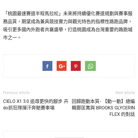
「桃園最速賽道半程馬拉松」未來將持續優化賽道規劃與賽事服
務品質，期望成為兼具競技實力與觀光特色的指標性路跑品牌，
吸引更多國內外跑者共襄盛舉，打造桃園成為台灣重要的路跑城
市之一。
Previous article
Next article
CIELO X1 3.0 追尋更快的腳步 卉
回歸跑動本質- 【動一動】總編
do抓狂隊揮汗奔馳賽車場
輯鄭匡寓與 BROOKS GLYCERIN
FLEX 的對話