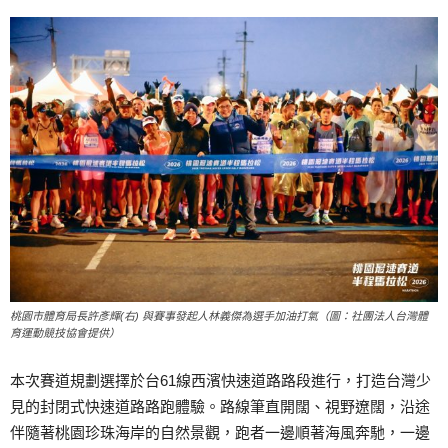
桃園市體育局長許彥輝(右) 與賽事發起人林義傑為選手加油打氣（圖：社團法人台灣體
育運動競技協會提供）
本次賽道規劃選擇於台61線西濱快速道路路段進行，打造台灣少
見的封閉式快速道路路跑體驗。路線筆直開闊、視野遼闊，沿途
伴隨著桃園珍珠海岸的自然景觀，跑者一邊順著海風奔馳，一邊