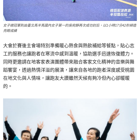
女子總冠軍則由臺北馬半馬國內女子第一的吳宛靜再次成功封后，以1小時17分42秒締造
亮眼成績
大會於賽後主會場特別準備暖心熱食與熱飲補給等餐點，貼心志
工的服務也讓跑者在寒流中感到溫暖，協助選手迅速恢復體力。
同時更邀請在地客家表演團體帶來融合客家文化精神的音樂與舞
蹈饗宴，透過熱情洋溢的展演，讓來自各地的跑者深度感受桃園
在地文化與人情味，讓跑友大讚雖然天候有夠冷但內心卻暖暖
的。