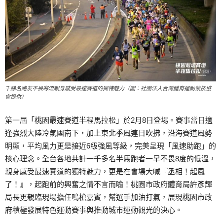
千餘名跑友不畏寒流親身感受最速賽道的獨特魅力（圖：社團法人台灣體育運動競技協
會提供）
第一屆「桃園最速賽道半程馬拉松」於2月8日登場。賽事當日適
逢強烈大陸冷氣團南下，加上東北季風連日吹拂，沿海賽道風勢
明顯，平均風力更是接近6級強風等級，完美呈現「風速助跑」的
核心理念。全台各地共計一千多名半馬跑者一早不畏8度的低溫，
親身感受最速賽道的獨特魅力，更是在會場大喊『丞相！起風
了！』，起跑前的興奮之情不言而喻！桃園市政府體育局許彥輝
局長更親臨現場擔任鳴槍嘉賓，幫選手加油打氣，展現桃園市政
府積極發展特色運動賽事與推動城市運動觀光的決心。