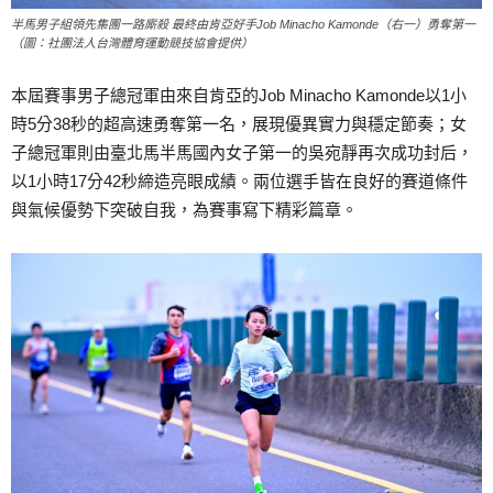
半馬男子組領先集團一路廝殺 最終由肯亞好手Job Minacho Kamonde（右一）勇奪第一
（圖：社團法人台灣體育運動競技協會提供）
本屆賽事男子總冠軍由來自肯亞的Job Minacho Kamonde以1小
時5分38秒的超高速勇奪第一名，展現優異實力與穩定節奏；女
子總冠軍則由臺北馬半馬國內女子第一的吳宛靜再次成功封后，
以1小時17分42秒締造亮眼成績。兩位選手皆在良好的賽道條件
與氣候優勢下突破自我，為賽事寫下精彩篇章。