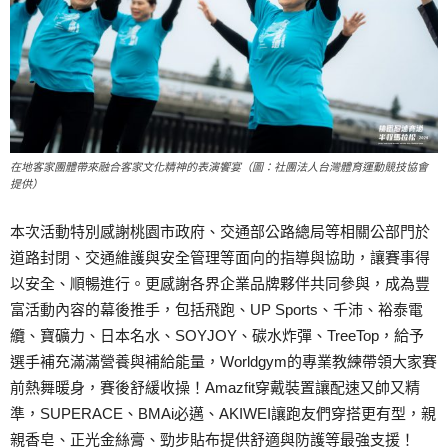
在地客家團體帶來融合客家文化精神的表演饗宴（圖：社團法人台灣體育運動競技協會
提供）
本次活動特別感謝桃園市政府、交通部公路總局等相關公部門於
道路封閉、交通維護與安全管理等面向的指導與協助，讓賽事得
以安全、順暢進行。更感謝各界企業品牌夥伴共同參與，成為豐
富活動內容的幕後推手，包括飛跑、UP Sports、千沛、裕泰電
纜、寶礦力、日本名水、SOYJOY、碳水炸彈、TreeTop，給予
選手補充滿滿營養與補給能量，Worldgym的專業教練帶領大家賽
前熱舞暖身，賽後舒緩收操！Amazfit穿戴裝置讓配速又帥又精
準，SUPERACE、BMAi必邁、AKIWEI讓跑友們穿搭更有型，親
親香皂、正光金絲膏、勁步貼布提供舒適與防護等最強支援！