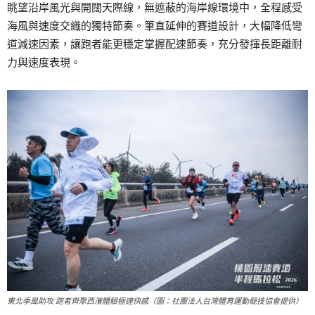
眺望沿岸風光與開闊天際線，無遮蔽的海岸線環境中，全程感受
海風與速度交織的獨特節奏。筆直延伸的賽道設計，大幅降低彎
道減速因素，讓跑者能更穩定掌握配速節奏，充分發揮長距離耐
力與速度表現。
東北季風助攻 跑者齊聚西濱體驗極速快感（圖：社團法人台灣體育運動競技協會提供）