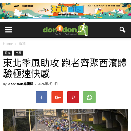
Home
報導
報導
比賽
東北季風助攻 跑者齊聚西濱體
驗極速快感
By
don1don編輯群
-
2026年2月9日