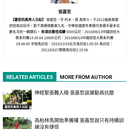
張嘉哲
【嘉哲的真男人日記】
張嘉哲，字 朽木，號 真男人。于2012倫敦奧運
田徑馬拉松中，創下奧運倒數第九名，中華民國歷年奧運代表選手最多位
數名次的一顆鑽石。
各項目最佳成績
5000公尺：2010/06/13中國田徑大
獎系列賽14:26.64 10000公尺：2010/06/14中國田徑大獎系列賽
29:48.95 半程馬拉松：2010/12/19台北馬拉松1:05:55 馬拉松：
2011/03/27鄭開馬拉松2:15:56
RELATED ARTICLES
MORE FROM AUTHOR
神經緊張難入睡 張嘉哲談運動員抗壓
嘉哲的真男人日記
為柏林馬開始準備囉 張嘉哲說只有持續訓
練沒有捷徑