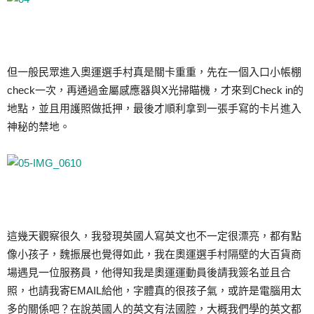
但一般民眾進入奧運選手村真是關卡重重，先在一個入口小帳棚
check一次，再通過金屬感應器與X光掃瞄機，才來到Check in的
地點，並且用護照做抵押，最後才順利拿到一張手寫的卡片進入
神秘的禁地。
這幾天觀察很久，我發現英國人寫英文也不一定很漂亮，都有點
像小孩子，魏振展也覺得如此，我在奧運選手村隔壁的大百貨商
場遇見一位服務員，他得知我是奧運運動員後請我簽名並且合
照，也請我寄EMAIL給他，字體真的很孩子氣，或許是電腦用太
多的關係吧？在說英國人的英文有法國腔，大概我們學的英文都