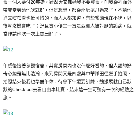
票一個人要付20英鎊，雖然大家都勸我不要買票，叫我從裡面外
帶麥當勞給他吃就好，但是想想，都從那麼遠飛過來了，不請他
進去嚐嚐看也挺可惜的，而人人都知道，有些餐廳現在不吃，以
後就沒機會吃了；況且貪小便宜一直是亞洲人被討厭的詬病，就
當作請他吃一次上閤屋好了。
午餐後接著參觀宿舍，其實房間內也沒什麼好看的，但人類的好
奇心總是無比浩瀚，來到房間又是四處與中華隊田徑選手拍照，
拍照結束後我也準備午休，待會下午還要訓練，魏振展就自己默
默的Check out去看自由車比賽，結束這一生可整有一次的經驗之
旅。