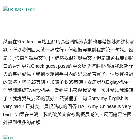
然而在Stratfordt 車站正好巧遇台灣蝶泳女將也要帶她姊姊進村參
觀，所以我們四人就一起成行，但魏振展見到我的第一句話居然
是：[ 張嘉哲說英文ㄟ ]，雖然我很討厭英文，但是難道我要跟關
口的管理員說Check guest pass的中文嗎？這個揶揄讓我想起昨
天的美好記憶，我到奧運選手村內的紀念品店買了一個奧運桂冠
的銀墜，墜子25英鎊，加鍊子要85英鎊，女店員說Eighty-five，
但我卻聽成Twenty-five，當她拿出來後我又問一次才發現我聽錯
了，我說我只要25的就好，然後補了一句 Sorry my English is
very bad，正妹女店員很貼心的回答 HAHA my Chinese is very
bad，如果在台灣，我的破英文會被魏振展嘲笑，反而總是在國
外得到很多的諒解。