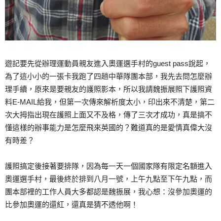
遊記要先從辦理運動員親友進入奧運選手村的guest pass說起，
為了這小小的一張卡我跑了四趟中華隊團本部，我先去問怎麼辦
理手續，原來是要親友的護照影本，所以我請魏振展照下護照資
料E-MAIL給我，但第一次傳來解析度太小，印出來不清楚，第二
次大拇指出現在護照上面又不及格，傳了三次才成功，真是搞不
懂這樣的辦事能力是怎麼飛來英國的？難道真的是愛情真偉大沒
有時差？
護照搞定後接著要排隊，因為每一天一個國家隊有限定名額進入
奧運選手村，最後終於排到八月一號，上午九點至下午九點，而
團本部裡的工作人員大多都認是魏振展，我心想：沒參加奧運的
比參加奧運的還紅，還真是猜不透他啊！